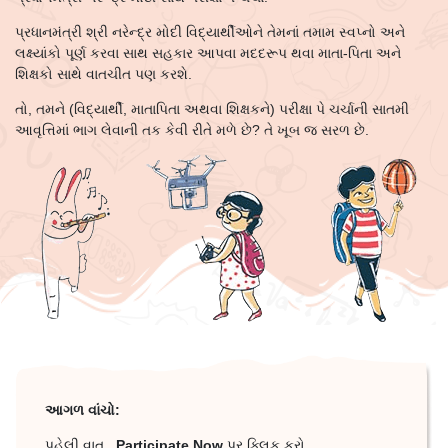
પ્રધાનમંત્રી શ્રી નરેન્દ્ર મોદી વિદ્યાર્થીઓને તેમનાં તમામ સ્વપ્નો અને
લક્ષ્યાંકો પૂર્ણ કરવા સાથ સહકાર આપવા મદદરૂપ થવા માતા-પિતા અને
શિક્ષકો સાથે વાતચીત પણ કરશે.
તો, તમને (વિદ્યાર્થી, માતાપિતા અથવા શિક્ષકને) પરીક્ષા પે ચર્ચાની સાતમી
આવૃત્તિમાં ભાગ લેવાની તક કેવી રીતે મળે છે? તે ખૂબ જ સરળ છે.
આગળ વાંચો:
પહેલી વાત,
Participate Now
પર ક્લિક કરો