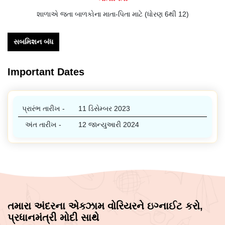
શાળાએ જતા બાળકોના માતા-પિતા માટે (ધોરણ 6થી 12)
સબમિશન બંધ
Important Dates
પ્રારંભ તારીખ -
11 ડિસેમ્બર 2023
અંત તારીખ -
12 જાન્યુઆરી 2024
તમારા અંદરના એક્ઝામ વોરિયરને ઇગ્નાઈટ કરો,
પ્રધાનમંત્રી મોદી સાથે