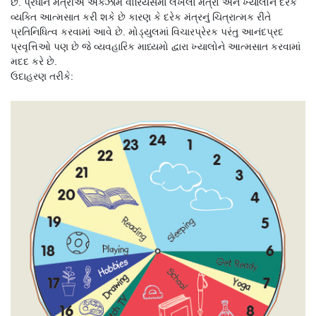
છે. પ્રધાન મંત્રીએ એક્ઝામ વોરિયર્સમાં લખેલા મંત્રો અને ખ્યાલોને દરેક
વ્યક્તિ આત્મસાત કરી શકે છે કારણ કે દરેક મંત્રનું ચિત્રાત્મક રીતે
પ્રતિનિધિત્વ કરવામાં આવે છે. મોડ્યુલમાં વિચારપ્રેરક પરંતુ આનંદપ્રદ
પ્રવૃત્તિઓ પણ છે જે વ્યવહારિક માધ્યમો દ્વારા ખ્યાલોને આત્મસાત કરવામાં
મદદ કરે છે.
ઉદાહરણ તરીકે: