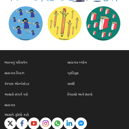
ભારતનું પરિવર્તન
માયગવ બ્લોગ
માયગવ ક્વિઝ
પ્રતિજ્ઞા
કેમ્પસ એમ્બેસેડર
સાથી
અમારો સંપર્ક કરો
નિયમો અને શરતો
માયગવ
અમને ફૉલો કરો