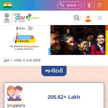
ગુજરાતી
હોમ
પરીક્ષા પે ચર્ચા 2024
ભાગીદારી
205.62+ Lakh
STUDENTS