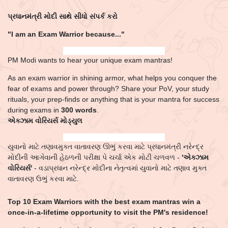
પ્રધાનમંત્રી મોદી સાથે સીધો સંપર્ક કરો
"I am an Exam Warrior because..."
PM Modi wants to hear your unique exam mantras!
As an exam warrior in shining armor, what helps you conquer the
fear of exams and power through? Share your PoV, your study
rituals, your prep-finds or anything that is your mantra for success
during exams in
300 words
.
એક્ઝામ વોરિયર્સ મોડ્યુલ
યુવાનો માટે તણાવમુક્ત વાતાવરણ ઊભું કરવા માટે પ્રધાનમંત્રી નરેન્દ્ર
મોદીની આગેવાની હેઠળની પરીક્ષા પે ચર્ચા એક મોટી ચળવળ -
'એક્ઝામ
વોરિયર્સ'
- વડાપ્રધાન નરેન્દ્ર મોદીના નેતૃત્વમાં યુવાનો માટે તણાવ મુક્ત
વાતાવરણ ઉભું કરવા માટે.
Top 10 Exam Warriors with the best exam mantras win a
once-in-a-lifetime opportunity to visit the PM's residence!