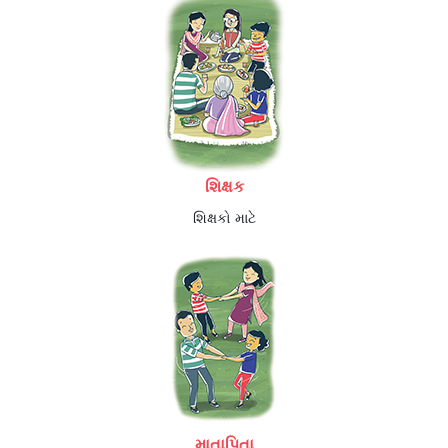
શિક્ષક
શિક્ષકો માટે
માતાપિતા