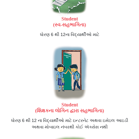
Student
(સ્વ-સહભાગિતા)
ધોરણ 6 થી 12ના વિદ્યાર્થીઓ માટે
Student
(શિક્ષકના લોગિન દ્વારા સહભાગિતા)
ધોરણ 6 થી 12 ના વિદ્યાર્થીઓ માટે ઇન્ટરનેટ અથવા ઇમેઇલ આઇડી
અથવા મોબાઇલ નંબરથી કોઈ ઍક્સેસ નથી