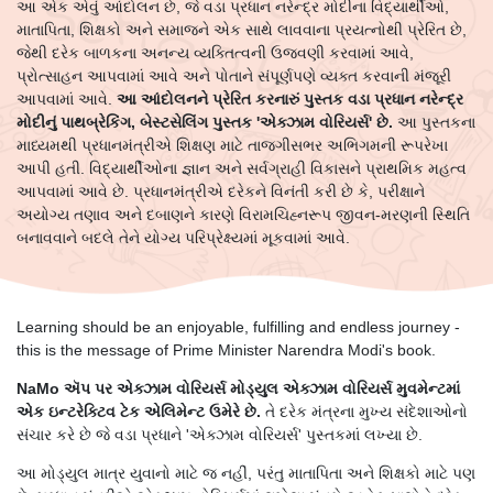
આ એક એવું આંદોલન છે, જે વડા પ્રધાન નરેન્દ્ર મોદીના વિદ્યાર્થીઓ,
માતાપિતા, શિક્ષકો અને સમાજને એક સાથે લાવવાના પ્રયત્નોથી પ્રેરિત છે,
જેથી દરેક બાળકના અનન્ય વ્યક્તિત્વની ઉજવણી કરવામાં આવે,
પ્રોત્સાહન આપવામાં આવે અને પોતાને સંપૂર્ણપણે વ્યક્ત કરવાની મંજૂરી
આપવામાં આવે.
આ આંદોલનને પ્રેરિત કરનારું પુસ્તક વડા પ્રધાન નરેન્દ્ર
મોદીનું પાથબ્રેકિંગ, બેસ્ટસેલિંગ પુસ્તક 'એક્ઝામ વોરિયર્સ' છે.
આ પુસ્તકના
માધ્યમથી પ્રધાનમંત્રીએ શિક્ષણ માટે તાજગીસભર અભિગમની રૂપરેખા
આપી હતી. વિદ્યાર્થીઓના જ્ઞાન અને સર્વગ્રાહી વિકાસને પ્રાથમિક મહત્વ
આપવામાં આવે છે. પ્રધાનમંત્રીએ દરેકને વિનંતી કરી છે કે, પરીક્ષાને
અયોગ્ય તણાવ અને દબાણને કારણે વિરામચિહ્નરૂપ જીવન-મરણની સ્થિતિ
બનાવવાને બદલે તેને યોગ્ય પરિપ્રેક્ષ્યમાં મૂકવામાં આવે.
Learning should be an enjoyable, fulfilling and endless journey -
this is the message of Prime Minister Narendra Modi's book.
NaMo ઍપ પર એક્ઝામ વોરિયર્સ મોડ્યુલ એક્ઝામ વોરિયર્સ મુવમેન્ટમાં
એક ઇન્ટરેક્ટિવ ટેક એલિમેન્ટ ઉમેરે છે.
તે દરેક મંત્રના મુખ્ય સંદેશાઓનો
સંચાર કરે છે જે વડા પ્રધાને 'એક્ઝામ વોરિયર્સ' પુસ્તકમાં લખ્યા છે.
આ મોડ્યુલ માત્ર યુવાનો માટે જ નહીં, પરંતુ માતાપિતા અને શિક્ષકો માટે પણ