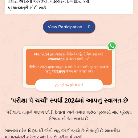
તમારા અંદરના એક્ઝામ વોરિયરને ઇગ્નાઈટ કરો,
પ્રધાનમંત્રી મોદી સાથે
View Participation
PPC 2024 હાઇલાઇટ્સ વિશેની માહિતી મેળવવા માટે
WhatsApp
ચેનલને ફૉલો કરો.
पीपीसी 2024 हाइलाइट्स के बारे में जानकारी प्राप्त करने के
लिए
व्हाट्सएप
चैनल को फॉलो करें ।
હમણાં જ ફૉલો કરો
'પરીક્ષા પે ચર્ચા' સ્પર્ધા 2024માં આપનું સ્વાગત છે
પરીક્ષાના તાણને પાછળ છોડી દેવાનો અને તમારા શ્રેષ્ઠ પ્રયાસો માટે પ્રેરણા
મેળવવાનો આ સમય છે!
ભારતમાં દરેક વિદ્યાર્થી જેની રાહ જોઈ રહ્યો છે તે અહીં છે-માનનીય
પ્રધાનમંત્રી નરેન્દ્ર મોદી સાથે પરીક્ષા પે ચર્ચા!