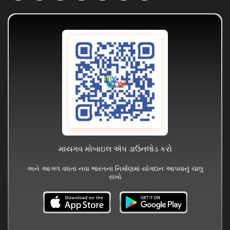
માયગવ મોબાઇલ ઍપ ડાઉનલોડ કરો
અને આગળ વધતા નવા ભારતના નિર્માણમાં યોગદાન આપવાનું ચાલુ
રાખો