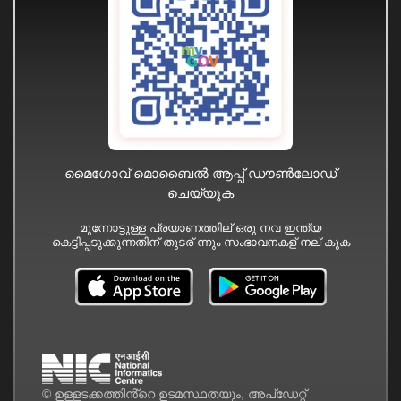
മൈഗോവ് മൊബൈൽ ആപ്പ് ഡൗൺലോഡ്
ചെയ്യുക
മുന്നോട്ടുള്ള പ്രയാണത്തില് ഒരു നവ ഇന്ത്യ
കെട്ടിപ്പടുക്കുന്നതിന് തുടര് ന്നും സംഭാവനകള് നല് കുക
© ഉള്ളടക്കത്തിൻ്റെ ഉടമസ്ഥതയും, അപ്ഡേറ്റ്