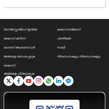
ട്രാൻസ്ഫോർമിംഗ് ഇന്ത്യ
മൈഗവ് ബ്ലോഗ്
മൈഗവ് ക്വിസ്
പ്രതിജ്ഞ
കാമ്പസ് അംബാസഡർ
സാഥീ
ഞങ്ങളെ ബന്ധപ്പെടുക
നിബന്ധനകളും നിബന്ധനകളും
മൈഗവ്
ഞങ്ങളെ പിന്തുടരുക