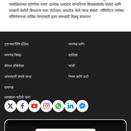
नामांकितांच्या श्रेणीचा स्पष्ट उल्लेख असलेले योग्यरित्या शिक्कामोर्तब केलेले आणि
स्वाक्षरी केलेले शिफारस पत्र पोर्टलवर अपलोड केले जाऊ शकते. नॉमिनीटर त्यांच्या
नॉमिनेशनला पाठिंबा देण्यासाठी इतर संस्थाही मिळवू शकतात.
ट्रान्सफॉर्मिंग इंडिया
मायगव्ह ब्लॉग
मायगव्ह क्विझ
प्रतिज्ञा
कॅम्पस ॲम्बेसेडर
साथी
आमच्याशी संपर्क साधा
नियम आणि अटी
मायगव्ह
आम्हाला फॉलो करा