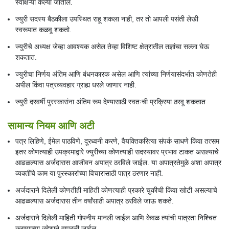
स्वाक्षऱ्या केल्या जातील.
ज्युरी सदस्य बैठकीला उपस्थित राहू शकला नाही, तर तो आपली पसंती लेखी
स्वरूपात कळवू शकतो.
ज्युरीचे अध्यक्ष जेव्हा आवश्यक असेल तेव्हा विशिष्ट क्षेत्रातील तज्ञांचा सल्ला घेऊ
शकतात.
ज्युरीचा निर्णय अंतिम आणि बंधनकारक असेल आणि त्यांच्या निर्णयासंदर्भात कोणतेही
अपील किंवा पत्रव्यवहार ग्राह्य धरले जाणार नाही.
ज्युरी दरवर्षी पुरस्कारांना अंतिम रूप देण्यासाठी स्वतःची प्रक्रिया ठरवू शकतात
सामान्य नियम आणि अटी
पत्र लिहिणे, ईमेल पाठविणे, दूरध्वनी करणे, वैयक्तिकरित्या संपर्क साधणे किंवा तत्सम
इतर कोणत्याही उपक्रमाद्वारे ज्युरीच्या कोणत्याही सदस्यावर प्रभाव टाकत असल्याचे
आढळल्यास अर्जदारास आजीवन अपात्र ठरविले जाईल. या अपात्रतेमुळे अशा अपात्र
व्यक्तींचे काम या पुरस्कारांच्या विचारासाठी पात्र ठरणार नाही.
अर्जदाराने दिलेली कोणतीही माहिती कोणत्याही प्रकारे चुकीची किंवा खोटी असल्याचे
आढळल्यास अर्जदारास तीन वर्षांसाठी अपात्र ठरविले जाऊ शकते.
अर्जदाराने दिलेली माहिती गोपनीय मानली जाईल आणि केवळ त्यांची पात्रता निश्चित
करण्याच्या उद्देशाने वापरली जाईल.