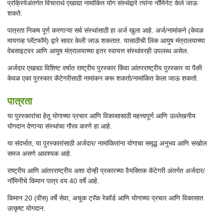
प्रक्रियेअंतर्गत विचारार्थ एखाद्या नामांकित योग संस्थेद्वारे त्यांना नॉमिनेट केले जाऊ
शकते.
पात्रता निकष पूर्ण करणाऱ्या सर्व संस्थांसाठी हा अर्ज खुला आहे. अर्ज/नामांकने (केवळ
मायगव्ह प्लॅटफॉर्म) द्वारे सादर केली जाऊ शकतात. यासाठीची लिंक आयुष मंत्रालयाच्या
वेबसाइटवर आणि आयुष मंत्रालयाच्या इतर स्वायत्त संस्थांवरही उपलब्ध असेल.
अर्जदार एखाद्या विशिष्ट वर्षात राष्ट्रीय पुरस्कार किंवा आंतरराष्ट्रीय पुरस्कार या पैकी
केवळ एका पुरस्कार कॅटेगरीसाठी नामांकन करू शकतो/नामांकित केला जाऊ शकतो.
पात्रता
या पुरस्कारांचा हेतू योगाच्या प्रचार आणि विकासासाठी महत्त्वपूर्ण आणि उल्लेखनीय
योगदान देणाऱ्या संस्थांचा गौरव करणे हा आहे.
या संदर्भात, या पुरस्कारांसाठी अर्जदार/ नामांकितांना योगाचा समृद्ध अनुभव आणि सखोल
समज असणे आवश्यक आहे.
राष्ट्रीय आणि आंतरराष्ट्रीय अशा दोन्ही प्रकारच्या वैयक्तिक कॅटेगरी अंतर्गत अर्जदार/
नॉमिनीचे किमान पात्र वय 40 वर्षे आहे.
किमान 20 (वीस) वर्षे सेवा, अचूक ट्रॅक रेकॉर्ड आणि योगाच्या प्रचार आणि विकासात
उत्कृष्ट योगदान.