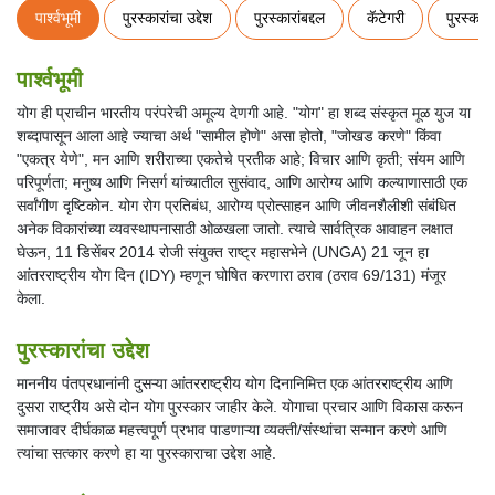
पार्श्वभूमी
पुरस्कारांचा उद्देश
पुरस्कारांबद्दल
कॅटेगरी
पुरस्कार
पार्श्वभूमी
योग ही प्राचीन भारतीय परंपरेची अमूल्य देणगी आहे. "योग" हा शब्द संस्कृत मूळ युज या
शब्दापासून आला आहे ज्याचा अर्थ "सामील होणे" असा होतो, "जोखड करणे" किंवा
"एकत्र येणे", मन आणि शरीराच्या एकतेचे प्रतीक आहे; विचार आणि कृती; संयम आणि
परिपूर्णता; मनुष्य आणि निसर्ग यांच्यातील सुसंवाद, आणि आरोग्य आणि कल्याणासाठी एक
सर्वांगीण दृष्टिकोन. योग रोग प्रतिबंध, आरोग्य प्रोत्साहन आणि जीवनशैलीशी संबंधित
अनेक विकारांच्या व्यवस्थापनासाठी ओळखला जातो. त्याचे सार्वत्रिक आवाहन लक्षात
घेऊन, 11 डिसेंबर 2014 रोजी संयुक्त राष्ट्र महासभेने (UNGA) 21 जून हा
आंतरराष्ट्रीय योग दिन (IDY) म्हणून घोषित करणारा ठराव (ठराव 69/131) मंजूर
केला.
पुरस्कारांचा उद्देश
माननीय पंतप्रधानांनी दुसऱ्या आंतरराष्ट्रीय योग दिनानिमित्त एक आंतरराष्ट्रीय आणि
दुसरा राष्ट्रीय असे दोन योग पुरस्कार जाहीर केले. योगाचा प्रचार आणि विकास करून
समाजावर दीर्घकाळ महत्त्वपूर्ण प्रभाव पाडणाऱ्या व्यक्ती/संस्थांचा सन्मान करणे आणि
त्यांचा सत्कार करणे हा या पुरस्काराचा उद्देश आहे.