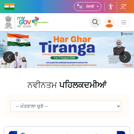
ਪੰਜਾਬੀ
ਨਵੀਨਤਮ
ਪਹਿਲਕਦਮੀਆਂ