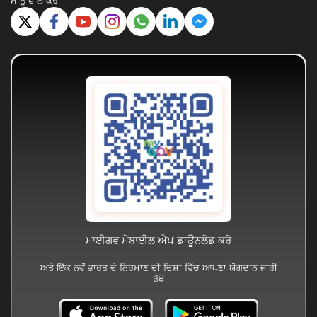
ਸਾਨੂੰ ਫਾਲੋ ਕਰੋ
ਮਾਈਗਵ ਮੋਬਾਈਲ ਐਪ ਡਾਊਨਲੋਡ ਕਰੋ
ਅਤੇ ਇੱਕ ਨਵੇਂ ਭਾਰਤ ਦੇ ਨਿਰਮਾਣ ਦੀ ਦਿਸ਼ਾ ਵਿੱਚ ਆਪਣਾ ਯੋਗਦਾਨ ਜਾਰੀ
ਰੱਖੋ