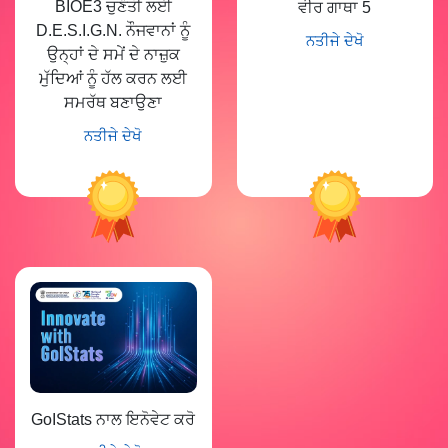
BIOE3 ਚੁਣੌਤੀ ਲਈ
ਵੀਰ ਗਾਥਾ 5
D.E.S.I.G.N. ਨੌਜਵਾਨਾਂ ਨੂੰ
ਨਤੀਜੇ ਦੇਖੋ
ਉਨ੍ਹਾਂ ਦੇ ਸਮੇਂ ਦੇ ਨਾਜ਼ੁਕ
ਮੁੱਦਿਆਂ ਨੂੰ ਹੱਲ ਕਰਨ ਲਈ
ਸਮਰੱਥ ਬਣਾਉਣਾ
ਨਤੀਜੇ ਦੇਖੋ
GoIStats ਨਾਲ ਇਨੋਵੇਟ ਕਰੋ