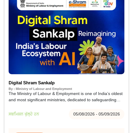
Digital Shram Sankalp
By : Ministry of Labour and Employment
The Ministry of Labour & Employment is one of India’s oldest
and most significant ministries, dedicated to safeguarding
workers’ rights and promoting their welfare, especially among
economically weaker and disadvantaged sections. It strives to
ਸਬਮਿਸ਼ਨ ਖੁੱਲ੍ਹੇ ਹਨ
05/08/2026 - 05/09/2026
ensure fair working conditions, enhance workplace well-
being, expand employment opportunities, and strengthen
vocational skill development.