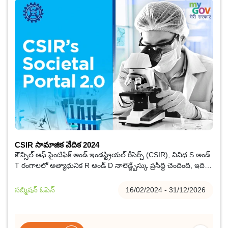
CSIR సామాజిక వేదిక 2024
కౌన్సిల్ ఆఫ్ సైంటిఫిక్ అండ్ ఇండస్ట్రియల్ రీసెర్చ్ (CSIR), వివిధ S అండ్
T రంగాలలో అత్యాధునిక R అండ్ D నాలెడ్జ్బేస్కు ప్రసిద్ది చెందింది, ఇది
సమకాలీన పరిశోధన మరియు అభివృద్ధి సంస్థ.
సబ్మిషన్ ఓపెన్
16/02/2024 - 31/12/2026