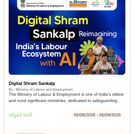
Digital Shram Sankalp
By : Ministry of Labour and Employment
The Ministry of Labour & Employment is one of India’s oldest
and most significant ministries, dedicated to safeguarding
workers’ rights and promoting their welfare, especially among
economically weaker and disadvantaged sections. It strives to
సబ్మిషన్ ఓపెన్
05/08/2026 - 05/09/2026
ensure fair working conditions, enhance workplace well-
being, expand employment opportunities, and strengthen
vocational skill development.