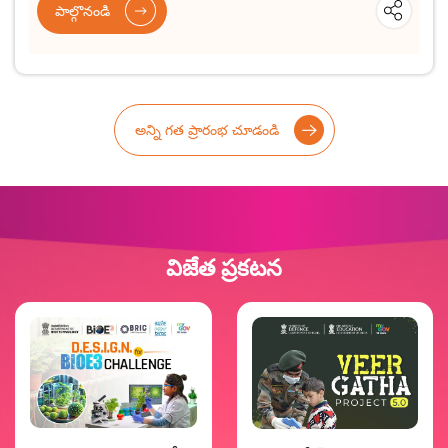
పాల్గొనండి
అన్ని గత ప్రారంభ చూడండి
విజేత ప్రకటన