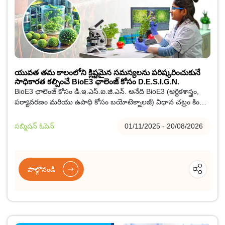
యువత తమ కాలంలోని క్లిష్టమైన సమస్యలను పరిష్కరించుకునే
సాధికారత కల్పించే BioE3 ఛాలెంజ్ కోసం D.E.S.I.G.N.
BioE3 ఛాలెంజ్ కోసం డి.ఇ.ఎస్.ఐ.జి.ఎన్. అనేది BioE3 (ఆర్థికశాస్త్రం,
పర్యావరణం మరియు ఉపాధి కోసం బయోటెక్నాలజీ) విధాన చట్రం కింద
ఒక చొరవ, ఇది దేశంలోని యువ విద్యార్థులు మరియు పరిశోధకులు
నడిపించే వినూత్న, స్థిరమైన మరియు స్కేలబుల్ బయోటెక్నాలజీ
సబ్మిషన్ ఓపెన్
01/11/2025 - 20/08/2026
పరిష్కారాలను ప్రేరేపించడం లక్ష్యంగా పెట్టుకుంది, ఇది 'వారి కాలంలోని
క్లిష్టమైన సమస్యలను పరిష్కరించడానికి యువతకు సాధికారత
కల్పించడం' అనే ప్రధాన ఇతివృత్తంతో ఉంది.
పాల్గొనండి