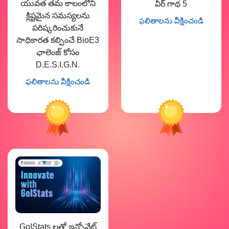
యువత తమ కాలంలోని
వీర్ గాథ 5
క్లిష్టమైన సమస్యలను
ఫలితాలను వీక్షించండి
పరిష్కరించుకునే
సాధికారత కల్పించే BioE3
ఛాలెంజ్ కోసం
D.E.S.I.G.N.
ఫలితాలను వీక్షించండి
GoIStats లతో ఇన్నోవేట్