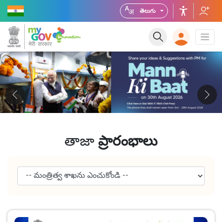
తెలుగు
తాజా
ప్రారంభాలు