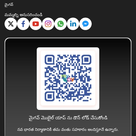
మైగవ్
మమ్మల్ని అనుసరించండి
మైగవ్ మొబైల్ యాప్ ను డౌన్ లోడ్ చేసుకోండి
నవ భారత నిర్మాణానికి తమ వంతు సహకారం అందిస్తూనే ఉన్నారు.