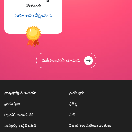
చేయండి
ఫలితాలను వీక్షించండి
విజేతలందరినీ చూడండి
ట్రాన్స్‌ఫార్మింగ్ ఇండియా
మైగవ్ బ్లాగ్
మైగవ్ క్విజ్
ప్రతిజ్ఞ
క్యాంపస్ అంబాసిడర్
సాథి
మమ్మల్ని సంప్రదించండి
నిబంధనలు మరియు షరతులు