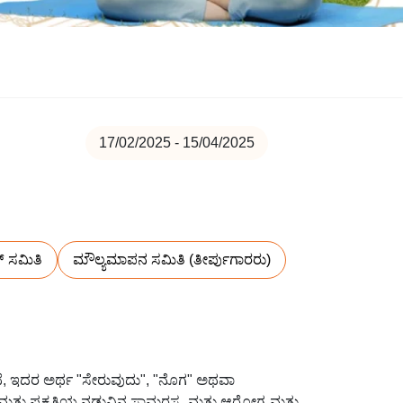
17/02/2025 - 15/04/2025
ಂಗ್ ಸಮಿತಿ
ಮೌಲ್ಯಮಾಪನ ಸಮಿತಿ (ತೀರ್ಪುಗಾರರು)
 ಇದರ ಅರ್ಥ "ಸೇರುವುದು", "ನೊಗ" ಅಥವಾ
್ತು ಪ್ರಕೃತಿಯ ನಡುವಿನ ಸಾಮರಸ್ಯ, ಮತ್ತು ಆರೋಗ್ಯ ಮತ್ತು