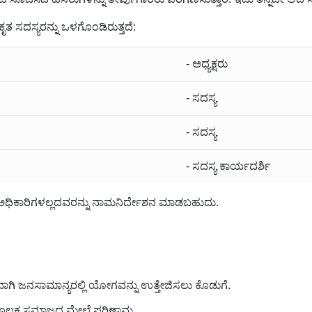
ತ ಸದಸ್ಯರನ್ನು ಒಳಗೊಂಡಿರುತ್ತದೆ:
- ಅಧ್ಯಕ್ಷರು
- ಸದಸ್ಯ
- ಸದಸ್ಯ
- ಸದಸ್ಯ ಕಾರ್ಯದರ್ಶಿ
 ಅಧಿಕಾರಿಗಳಲ್ಲದವರನ್ನು ನಾಮನಿರ್ದೇಶನ ಮಾಡಬಹುದು.
ವಾಗಿ ಜನಸಾಮಾನ್ಯರಲ್ಲಿ ಯೋಗವನ್ನು ಉತ್ತೇಜಿಸಲು ಕೊಡುಗೆ.
ಸುವ ಮೂಲಕ ಸಮಾಜದ ಮೇಲೆ ಪರಿಣಾಮ