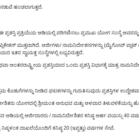
ರ ನಡುವೆ ಹಂಚಲಾಗುತ್ತದೆ.
ಈ ಪ್ರಶಸ್ತಿ ಪ್ರಕ್ರಿಯೆಯ ಅಡಿಯಲ್ಲಿ ಪರಿಗಣಿಸಲು ಪ್ರಮುಖ ಯೋಗ ಸಂಸ್ಥೆ ಅವರ
ಕೇಶನ್ ಮುಕ್ತವಾಗಿದೆ. ಅರ್ಜಿಗಳು/ ನಾಮನಿರ್ದೇಶನಗಳನ್ನು (ಮೈಗೋವ್ ಪ್ಲಾಟ್ 
ರ ಸ್ವಾಯತ್ತ ಸಂಸ್ಥೆಗಳಲ್ಲಿ ಲಭ್ಯವಿರುತ್ತದೆ.
ಸ್ತಿ ಅಥವಾ ಅಂತರರಾಷ್ಟ್ರೀಯ ಪ್ರಶಸ್ತಿಯಾದ ಒಂದು ಪ್ರಶಸ್ತಿ ವಿಭಾಗಕ್ಕೆ ಮಾತ್ರ
್ತಮ ಕೊಡುಗೆಗಳನ್ನು ನೀಡಿದ ಘಟಕಗಳನ್ನು ಗುರುತಿಸುವುದು ಪ್ರಶಸ್ತಿಗಳ ಉದ್ದೇಶವಾ
 ನಾಮನಿರ್ದೇಶಿತರು ಯೋಗದಲ್ಲಿ ಶ್ರೀಮಂತ ಅನುಭವ ಮತ್ತು ಆಳವಾದ ತಿಳುವಳಿಕೆಯನ್ನು 
ಗದ ಅಡಿಯಲ್ಲಿ ಅರ್ಜಿದಾರರು / ನಾಮನಿರ್ದೇಶಿತರ ಕನಿಷ್ಠ ಅರ್ಹ ವಯಸ್ಸು 40 ವರ್
 ನಿಷ್ಕಳಂಕ ದಾಖಲೆಯೊಂದಿಗೆ ಕನಿಷ್ಠ 20 (ಇಪ್ಪತ್ತು) ವರ್ಷಗಳ ಸೇವೆ.