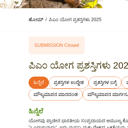
ಹೋಮ್
ಪಿಎಂ ಯೋಗ ಪ್ರಶಸ್ತಿಗಳು 2025
SUBMISSION Closed
ಪಿಎಂ ಯೋಗ ಪ್ರಶಸ್ತಿಗಳು 20
ಹಿನ್ನೆಲೆ
ಪ್ರಶಸ್ತಿಗಳ ಉದ್ದೇಶ
ಪ್ರಶಸ್ತಿಗಳ ಬಗ್ಗೆ
ಮೌಲ್ಯಮಾಪನ ಮಾನದಂಡ
ಮೌಲ್ಯಮಾಪನ ಮಾರ್ಗಸ
ಹಿನ್ನೆಲೆ
ಯೋಗವು ಪ್ರಾಚೀನ ಭಾರತೀಯ ಸಂಪ್ರದಾಯದ ಅಮೂಲ್ಯ ಕೊಡು
"ಒಂದಾಗುವುದು", ಇದು ಮನಸ್ಸು ಮತ್ತು ದೇಹದ ಏಕತೆಯನ್ನು ಸಂ