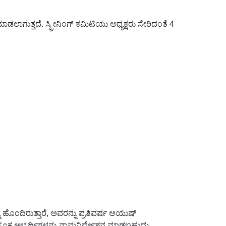
ಡಲಾಗುತ್ತದೆ. ಸ್ಕ್ರೀನಿಂಗ್ ಕಮಿಟಿಯು ಅಧ್ಯಕ್ಷರು ಸೇರಿದಂತೆ 4
್ನು ಹೊಂದಿರುತ್ತಾರೆ, ಅವರನ್ನು ಪ್ರತಿವರ್ಷ ಆಯುಷ್
 ಸೂಕ್ತ ಅಭ್ಯರ್ಥಿಗಳನ್ನು ನಾಮನಿರ್ದೇಶನ ಮಾಡಬಹುದು.