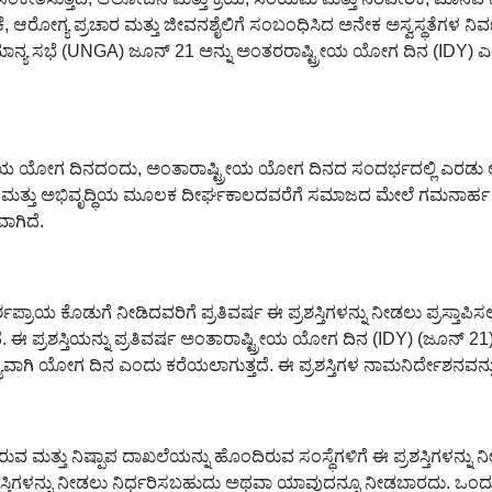
 ಆರೋಗ್ಯ ಪ್ರಚಾರ ಮತ್ತು ಜೀವನಶೈಲಿಗೆ ಸಂಬಂಧಿಸಿದ ಅನೇಕ ಅಸ್ವಸ್ಥತೆಗಳ ನಿರ
 ಸಾಮಾನ್ಯ ಸಭೆ (UNGA) ಜೂನ್ 21 ಅನ್ನು ಅಂತರರಾಷ್ಟ್ರೀಯ ಯೋಗ ದಿನ (IDY
ರೀಯ ಯೋಗ ದಿನದಂದು, ಅಂತಾರಾಷ್ಟ್ರೀಯ ಯೋಗ ದಿನದ ಸಂದರ್ಭದಲ್ಲಿ ಎರಡು ಅಂ
 ಮತ್ತು ಅಭಿವೃದ್ಧಿಯ ಮೂಲಕ ದೀರ್ಘಕಾಲದವರೆಗೆ ಸಮಾಜದ ಮೇಲೆ ಗಮನಾರ್ಹ ಪರಿಣಾಮ
ಾಗಿದೆ.
ರ್ಶಪ್ರಾಯ ಕೊಡುಗೆ ನೀಡಿದವರಿಗೆ ಪ್ರತಿವರ್ಷ ಈ ಪ್ರಶಸ್ತಿಗಳನ್ನು ನೀಡಲು ಪ್ರಸ್ತಾಪಿ
ದೆ. ಈ ಪ್ರಶಸ್ತಿಯನ್ನು ಪ್ರತಿವರ್ಷ ಅಂತಾರಾಷ್ಟ್ರೀಯ ಯೋಗ ದಿನ (IDY) (ಜೂನ್ 2
ಾನ್ಯವಾಗಿ ಯೋಗ ದಿನ ಎಂದು ಕರೆಯಲಾಗುತ್ತದೆ. ಈ ಪ್ರಶಸ್ತಿಗಳ ನಾಮನಿರ್ದೇ
ುವ ಮತ್ತು ನಿಷ್ಪಾಪ ದಾಖಲೆಯನ್ನು ಹೊಂದಿರುವ ಸಂಸ್ಥೆಗಳಿಗೆ ಈ ಪ್ರಶಸ್ತಿಗಳನ್ನು ನ
ಪ್ರಶಸ್ತಿಗಳನ್ನು ನೀಡಲು ನಿರ್ಧರಿಸಬಹುದು ಅಥವಾ ಯಾವುದನ್ನೂ ನೀಡಬಾರದು. ಒಂದು ಬಾ