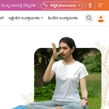
ಮುಖ್ಯ ವಿಷಯಕ್ಕೆ ಬಿಟ್ಟುಬಿಡಿ
ಕನ್ನಡ (Kannada)
ಮ್
ಇತ್ತೀಚಿನ ಉಪಕ್ರಮಗಳು
ಹಿಂದಿನ ಉಪಕ್ರಮಗಳು