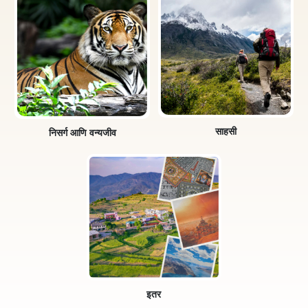
साहसी
निसर्ग आणि वन्यजीव
इतर