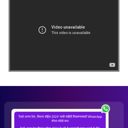
'देखो अपना देश, पीपल्स चॉईस 2024' याची माहिती मिळवण्यासाठी WhatsApp
चॅनल फॉलो करा