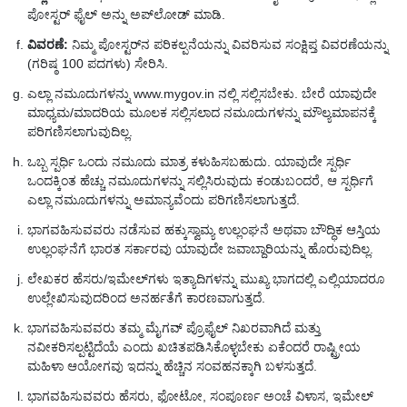
ಪೋಸ್ಟರ್ ಫೈಲ್ ಅನ್ನು ಅಪ್‌ಲೋಡ್ ಮಾಡಿ.
ವಿವರಣೆ:
ನಿಮ್ಮ ಪೋಸ್ಟರ್‌ನ ಪರಿಕಲ್ಪನೆಯನ್ನು ವಿವರಿಸುವ ಸಂಕ್ಷಿಪ್ತ ವಿವರಣೆಯನ್ನು
(ಗರಿಷ್ಠ 100 ಪದಗಳು) ಸೇರಿಸಿ.
ಎಲ್ಲಾ ನಮೂದುಗಳನ್ನು www.mygov.in ನಲ್ಲಿ ಸಲ್ಲಿಸಬೇಕು. ಬೇರೆ ಯಾವುದೇ
ಮಾಧ್ಯಮ/ಮಾದರಿಯ ಮೂಲಕ ಸಲ್ಲಿಸಲಾದ ನಮೂದುಗಳನ್ನು ಮೌಲ್ಯಮಾಪನಕ್ಕೆ
ಪರಿಗಣಿಸಲಾಗುವುದಿಲ್ಲ.
ಒಬ್ಬ ಸ್ಪರ್ಧಿ ಒಂದು ನಮೂದು ಮಾತ್ರ ಕಳುಹಿಸಬಹುದು. ಯಾವುದೇ ಸ್ಪರ್ಧಿ
ಒಂದಕ್ಕಿಂತ ಹೆಚ್ಚು ನಮೂದುಗಳನ್ನು ಸಲ್ಲಿಸಿರುವುದು ಕಂಡುಬಂದರೆ, ಆ ಸ್ಪರ್ಧಿಗೆ
ಎಲ್ಲಾ ನಮೂದುಗಳನ್ನು ಅಮಾನ್ಯವೆಂದು ಪರಿಗಣಿಸಲಾಗುತ್ತದೆ.
ಭಾಗವಹಿಸುವವರು ನಡೆಸುವ ಹಕ್ಕುಸ್ವಾಮ್ಯ ಉಲ್ಲಂಘನೆ ಅಥವಾ ಬೌದ್ಧಿಕ ಆಸ್ತಿಯ
ಉಲ್ಲಂಘನೆಗೆ ಭಾರತ ಸರ್ಕಾರವು ಯಾವುದೇ ಜವಾಬ್ದಾರಿಯನ್ನು ಹೊರುವುದಿಲ್ಲ.
ಲೇಖಕರ ಹೆಸರು/ಇಮೇಲ್‌ಗಳು ಇತ್ಯಾದಿಗಳನ್ನು ಮುಖ್ಯ ಭಾಗದಲ್ಲಿ ಎಲ್ಲಿಯಾದರೂ
ಉಲ್ಲೇಖಿಸುವುದರಿಂದ ಅನರ್ಹತೆಗೆ ಕಾರಣವಾಗುತ್ತದೆ.
ಭಾಗವಹಿಸುವವರು ತಮ್ಮ ಮೈಗವ್ ಪ್ರೊಫೈಲ್ ನಿಖರವಾಗಿದೆ ಮತ್ತು
ನವೀಕರಿಸಲ್ಪಟ್ಟಿದೆಯೆ ಎಂದು ಖಚಿತಪಡಿಸಿಕೊಳ್ಳಬೇಕು ಏಕೆಂದರೆ ರಾಷ್ಟ್ರೀಯ
ಮಹಿಳಾ ಆಯೋಗವು ಇದನ್ನು ಹೆಚ್ಚಿನ ಸಂವಹನಕ್ಕಾಗಿ ಬಳಸುತ್ತದೆ.
ಭಾಗವಹಿಸುವವರು ಹೆಸರು, ಫೋಟೋ, ಸಂಪೂರ್ಣ ಅಂಚೆ ವಿಳಾಸ, ಇಮೇಲ್