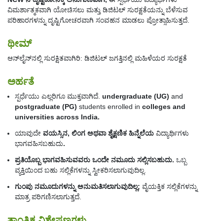
ವಿಮರ್ಶಾತ್ಮಕವಾಗಿ ಯೋಚಿಸಲು ಮತ್ತು ಡಿಜಿಟಲ್ ಸುರಕ್ಷತೆಯನ್ನು ಬೆಳೆಸುವ
ಪರಿಹಾರಗಳನ್ನು ದೃಷ್ಟಿಗೋಚರವಾಗಿ ಸಂವಹನ ಮಾಡಲು ಪ್ರೋತ್ಸಾಹಿಸುತ್ತದೆ.
ಥೀಮ್
ಆನ್‌ಲೈನ್‌ನಲ್ಲಿ ಸುರಕ್ಷಿತವಾಗಿರಿ: ಡಿಜಿಟಲ್ ಜಗತ್ತಿನಲ್ಲಿ ಮಹಿಳೆಯರ ಸುರಕ್ಷತೆ
ಅರ್ಹತೆ
ಸ್ಪರ್ಧೆಯು ಎಲ್ಲರಿಗೂ ಮುಕ್ತವಾಗಿದೆ.
undergraduate (UG)
and
postgraduate (PG)
students enrolled in
colleges and
universities across India
.
ಯಾವುದೇ
ವಯಸ್ಸಿನ, ಲಿಂಗ ಅಥವಾ ಶೈಕ್ಷಣಿಕ ಹಿನ್ನೆಲೆಯ
ವಿದ್ಯಾರ್ಥಿಗಳು
ಭಾಗವಹಿಸಬಹುದು
.
ಪ್ರತಿಯೊಬ್ಬ ಭಾಗವಹಿಸುವವರು ಒಂದೇ ನಮೂದು ಸಲ್ಲಿಸಬಹುದು
.
ಒಬ್ಬ
ವ್ಯಕ್ತಿಯಿಂದ ಬಹು ಸಲ್ಲಿಕೆಗಳನ್ನು ಸ್ವೀಕರಿಸಲಾಗುವುದಿಲ್ಲ.
ಗುಂಪು ನಮೂದುಗಳನ್ನು ಅನುಮತಿಸಲಾಗುವುದಿಲ್ಲ
;
ವೈಯಕ್ತಿಕ ಸಲ್ಲಿಕೆಗಳನ್ನು
ಮಾತ್ರ ಪರಿಗಣಿಸಲಾಗುತ್ತದೆ.
ತಾಂತ್ರಿಕ ವಿಶೇಷಣಗಳು