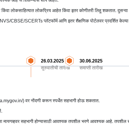
वश्यक आहे जे शिकण्यास सोपे आहेत.
किंवा लोकसाहित्यात लोकप्रिय आहेत किंवा इतर कोणीतरी लिहू शकतात. दुसऱ्या एख
ERTs प्लॅटफॉर्म आणि इतर शैक्षणिक पोर्टलवर प्रदर्शित केल्या जातील, ज्
26.03.2025
30.06.2025
सुरुवातीची तारीख
समाप्ती तारीख
ndia.mygov.in/) वर नोंदणी करून स्पर्धेत सहभागी होऊ शकतात.
ी.
ला मायगव्हवर सहभागी होण्यासाठी आवश्यक तपशील भरणे आवश्यक आहे. तपशील स