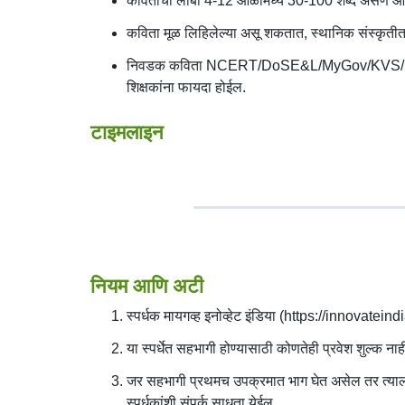
कवितांची लांबी 4-12 ओळींमध्ये 30-100 शब्द असणे आ
कविता मूळ लिहिलेल्या असू शकतात, स्थानिक संस्कृतीत 
निवडक कविता NCERT/DoSE&L/MyGov/KVS/NVS/CBSE/SC
शिक्षकांना फायदा होईल.
टाइमलाइन
नियम आणि अटी
स्पर्धक मायगव्ह इनोव्हेट इंडिया (https://innovatei
या स्पर्धेत सहभागी होण्यासाठी कोणतेही प्रवेश शुल्क नाह
जर सहभागी प्रथमच उपक्रमात भाग घेत असेल तर त्या
स्पर्धकांशी संपर्क साधता येईल.