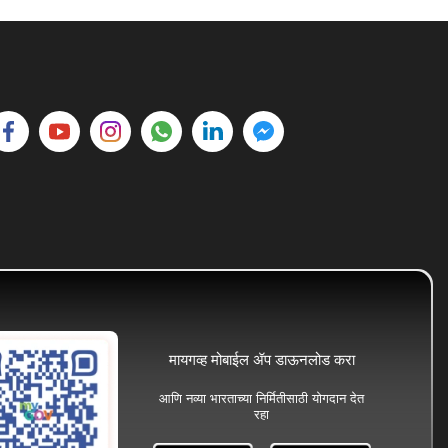
मायगव्ह मोबाईल ॲप डाऊनलोड करा
आणि नव्या भारताच्या निर्मितीसाठी योगदान देत
रहा