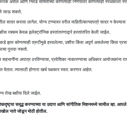
नकारक असेल आणि निवड समितीच्या कोणत्याही निर्णयावर कोणत्याही स्पर्धकाला स्प
ले जाऊ शकते.
तपशील सादर करावा लागेल. योग्य टप्प्यावर वरील माहिती/कागदपत्रे सादर न केल्यास 
बक्षीस रक्कम केवळ इलेक्ट्रॉनिक हस्तांतरणाद्वारे हस्तांतरित केली जाईल.
ीकडे इतर कोणत्याही त्रुटीमुळे हरवलेल्या, उशीरा किंवा अपूर्ण असलेल्या किंवा प
याचा पुरावा नसतो.
स सहभागींना अपात्र ठरविण्याचा, प्रवेशिका नाकारण्याचा अधिकार आयोजकांना रा
ित येतात. त्यासाठी होणारा खर्च पक्षकार स्वत: करणार आहेत.
ग्य रोख बक्षीस दिले जाईल.
ृतिकदृष्ट्या समृद्ध करण्याच्या या उदात्त आणि सांगीतिक मिशनमध्ये सामील व्हा. 
 सखोल नाते जोडून मोठी होतील.