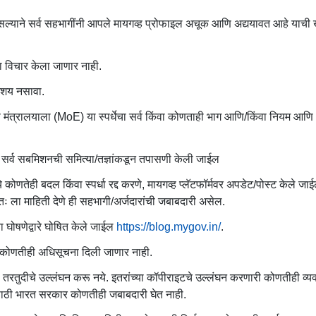
सल्याने सर्व सहभागींनी आपले मायगव्ह प्रोफाइल अचूक आणि अद्ययावत आहे याची 
 विचार केला जाणार नाही.
 आशय नसावा.
त्रालयाला (MoE) या स्पर्धेचा सर्व किंवा कोणताही भाग आणि/किंवा नियम आणि अटी
ठी सर्व सबमिशनची समित्या/तज्ञांकडून तपासणी केली जाईल
े कोणतेही बदल किंवा स्पर्धा रद्द करणे, मायगव्ह प्लॅटफॉर्मवर अपडेट/पोस्ट केले जा
तः ला माहिती देणे ही सहभागी/अर्जदारांची जबाबदारी असेल.
ा घोषणेद्वारे घोषित केले जाईल
https://blog.mygov.in/
.
ंना कोणतीही अधिसूचना दिली जाणार नाही.
तरतुदीचे उल्लंघन करू नये. इतरांच्या कॉपीराइटचे उल्लंघन करणारी कोणतीही व्यक्त
ासाठी भारत सरकार कोणतीही जबाबदारी घेत नाही.