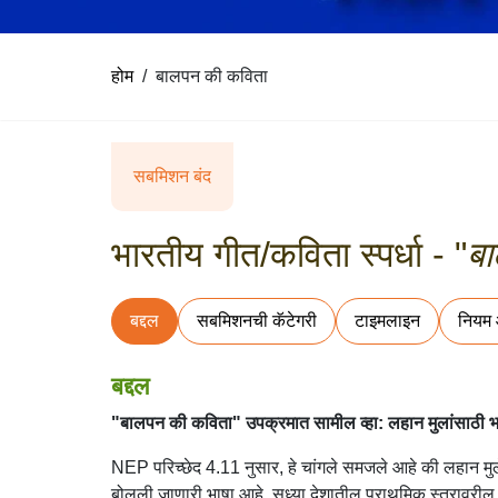
होम
बालपन की कविता
सबमिशन बंद
भारतीय गीत/कविता स्पर्धा - "
ब
बद्दल
सबमिशनची कॅटेगरी
टाइमलाइन
नियम
बद्दल
"बालपन की कविता" उपक्रमात सामील व्हा: लहान मुलांसाठी भा
NEP परिच्छेद 4.11 नुसार, हे चांगले समजले आहे की लहान मुले
बोलली जाणारी भाषा आहे. सध्या देशातील प्राथमिक स्तरावरील 