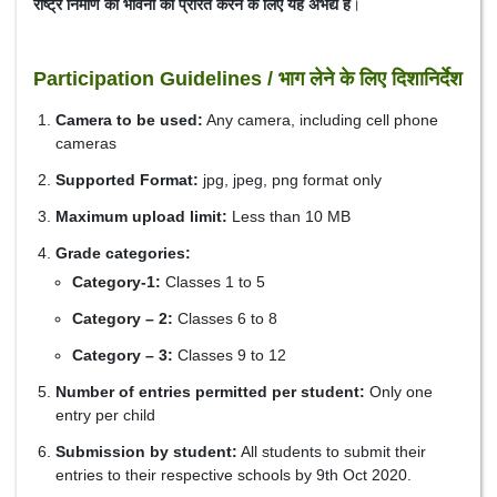
राष्ट्र निर्माण की भावना को प्रेरित करने के लिए यह अभेद्य है
।
Participation Guidelines / भाग लेने के लिए दिशानिर्देश
Camera to be used:
Any camera, including cell phone
cameras
Supported Format:
jpg, jpeg, png format only
Maximum upload limit:
Less than 10 MB
Grade categories:
Category-1:
Classes 1 to 5
Category – 2:
Classes 6 to 8
Category – 3:
Classes 9 to 12
Number of entries permitted per student:
Only one
entry per child
Submission by student:
All students to submit their
entries to their respective schools by 9th Oct 2020.