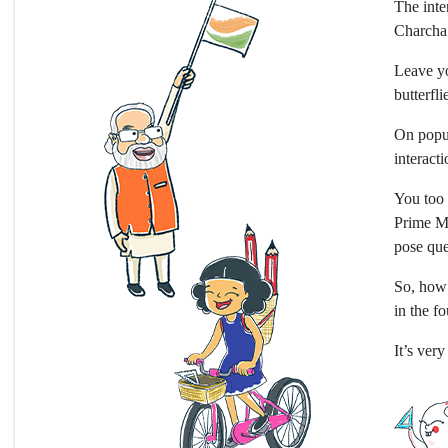
The inte
Charcha
Leave yo
butterfl
On popul
interact
You too 
Prime Mi
pose que
So, how 
in the f
It’s very