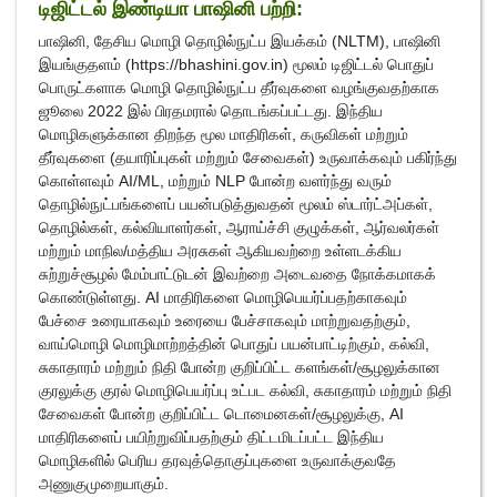
டிஜிட்டல் இண்டியா பாஷினி பற்றி:
பாஷினி, தேசிய மொழி தொழில்நுட்ப இயக்கம் (NLTM), பாஷினி
இயங்குதளம் (https://bhashini.gov.in) மூலம் டிஜிட்டல் பொதுப்
பொருட்களாக மொழி தொழில்நுட்ப தீர்வுகளை வழங்குவதற்காக
ஜூலை 2022 இல் பிரதமரால் தொடங்கப்பட்டது. இந்திய
மொழிகளுக்கான திறந்த மூல மாதிரிகள், கருவிகள் மற்றும்
தீர்வுகளை (தயாரிப்புகள் மற்றும் சேவைகள்) உருவாக்கவும் பகிர்ந்து
கொள்ளவும் AI/ML, மற்றும் NLP போன்ற வளர்ந்து வரும்
தொழில்நுட்பங்களைப் பயன்படுத்துவதன் மூலம் ஸ்டார்ட்அப்கள்,
தொழில்கள், கல்வியாளர்கள், ஆராய்ச்சி குழுக்கள், ஆர்வலர்கள்
மற்றும் மாநில/மத்திய அரசுகள் ஆகியவற்றை உள்ளடக்கிய
சுற்றுச்சூழல் மேம்பாட்டுடன் இவற்றை அடைவதை நோக்கமாகக்
கொண்டுள்ளது. AI மாதிரிகளை மொழிபெயர்ப்பதற்காகவும்
பேச்சை உரையாகவும் உரையை பேச்சாகவும் மாற்றுவதற்கும்,
வாய்மொழி மொழிமாற்றத்தின் பொதுப் பயன்பாட்டிற்கும், கல்வி,
சுகாதாரம் மற்றும் நிதி போன்ற குறிப்பிட்ட களங்கள்/சூழலுக்கான
குரலுக்கு குரல் மொழிபெயர்ப்பு உட்பட கல்வி, சுகாதாரம் மற்றும் நிதி
சேவைகள் போன்ற குறிப்பிட்ட டொமைனகள்/சூழலுக்கு, AI
மாதிரிகளைப் பயிற்றுவிப்பதற்கும் திட்டமிடப்பட்ட இந்திய
மொழிகளில் பெரிய தரவுத்தொகுப்புகளை உருவாக்குவதே
அணுகுமுறையாகும்.