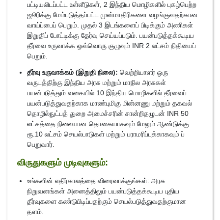
பட்டியலிடப்பட்ட உள்ளீடுகள், 2 இந்திய மொழிகளில் புகழ்பெற்ற
ஜூரிக்கு மேம்படுத்தப்பட்ட முன்மாதிரிகளை வழங்குவதற்கான
வாய்ப்பைப் பெறும். முதல் 3 இடங்களைப் பிடிக்கும் அணிகள்
இறுதிப் போட்டிக்கு தேர்வு செய்யப்படும். பயன்படுத்தக்கூடிய
தீர்வை உருவாக்க ஒவ்வொரு குழுவும் INR 2 லட்சம் நிதியைப்
பெறும்.
தீர்வு உருவாக்கம் (இறுதி நிலை):
வெற்றியாளர் ஒரு
வருடத்திற்கு இந்திய அரசு மற்றும் மாநில அரசுகள்
பயன்படுத்தும் வகையில் 10 இந்திய மொழிகளில் தீர்வைப்
பயன்படுத்துவதற்காக மாண்புமிகு மின்னணு மற்றும் தகவல்
தொழில்நுட்பத் துறை அமைச்சரின் சான்றிதழுடன் INR 50
லட்சத்தை நிலையான தொகையாகவும் மேலும் ஆண்டுக்கு
ரூ.10 லட்சம் செயல்பாடுகள் மற்றும் பராமரிப்புக்காகவும் ப்
பெறுவார்.
விருதுகளும் முடிவுகளும்:
உங்களின் எதிர்காலத்தை விரைவாக்குங்கள்: அரசு
நிறுவனங்கள் அனைத்திலும் பயன்படுத்தக்கூடிய புதிய
தீர்வுகளை கண்டுபிடிப்பதற்கும் செயல்படுத்துவதற்குமான
தளம்.