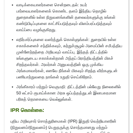
வாடிக்கையாளர்களை சென்றடைதல்: உயர்
பார்வையாளர்களைக் கொண்ட தளம் இந்திய தொழில்
துறைகளில் உள்ள நிறுவனங்களின் தலைவர்களுக்கு உங்கள்
கண்டுபிடிப்புகளை காட்சிப்படுத்தவும் விளம்பரப்படுத்தவும்
வாய்ப்பை வழங்குகிறது.
எதிர்பார்ப்புகளை வளர்த்துக் கொள்ளுங்கள்: துறையில் உள்ள
சகாக்களைச் சந்திக்கவும், சுற்றுச்சூழல் அமைப்பின் சமீபத்திய
முன்னேற்றத்தை அறியவும் வாய்ப்பு. இந்தத் திட்டத்தில்
உங்களுடைய சகாக்கள்தான் அந்தப் பிராந்தியத்தின் மிகச்
சிறந்தவர்கள். அவர்கள் அனுபவத்தின் ஒரு முக்கிய
அங்கமாவார்கள், எனவே நீங்கள் மிகவும் சிறந்த வீரர்களுடன்
பணியாற்றுவதை நாங்கள் உறுதி செய்கிறோம்.
அங்கீகாரம் மற்றும் வெகுமதி: திட்டத்தின் பல்வேறு நிலைகளில்
50 லட்சம் ரூபாய்க்கான அரசு ஒப்பந்தத்துடன் இலாபகரமான
பரிசுத் தொகையை வெல்லுங்கள்.
IPR கொள்கை:
புதிய அறிவுசார் சொத்துரிமைகள் (IPR) இறுதி வெற்றியாளரின்
(நிறுவனம்/நிறுவனம்) பெறுநருக்கு சொந்தமானது மற்றும்