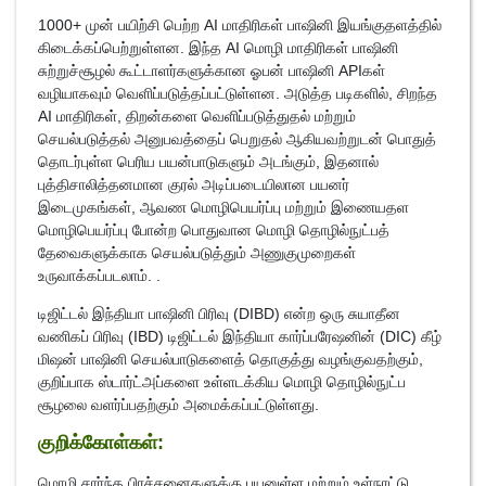
1000+ முன் பயிற்சி பெற்ற AI மாதிரிகள் பாஷினி இயங்குதளத்தில்
கிடைக்கப்பெற்றுள்ளன. இந்த AI மொழி மாதிரிகள் பாஷினி
சுற்றுச்சூழல் கூட்டாளர்களுக்கான ஓபன் பாஷினி APIகள்
வழியாகவும் வெளிப்படுத்தப்பட்டுள்ளன. அடுத்த படிகளில், சிறந்த
AI மாதிரிகள், திறன்களை வெளிப்படுத்துதல் மற்றும்
செயல்படுத்தல் அனுபவத்தைப் பெறுதல் ஆகியவற்றுடன் பொதுத்
தொடர்புள்ள பெரிய பயன்பாடுகளும் அடங்கும், இதனால்
புத்திசாலித்தனமான குரல் அடிப்படையிலான பயனர்
இடைமுகங்கள், ஆவண மொழிபெயர்ப்பு மற்றும் இணையதள
மொழிபெயர்ப்பு போன்ற பொதுவான மொழி தொழில்நுட்பத்
தேவைகளுக்காக செயல்படுத்தும் அணுகுமுறைகள்
உருவாக்கப்படலாம். .
டிஜிட்டல் இந்தியா பாஷினி பிரிவு (DIBD) என்ற ஒரு சுயாதீன
வணிகப் பிரிவு (IBD) டிஜிட்டல் இந்தியா கார்ப்பரேஷனின் (DIC) கீழ்
மிஷன் பாஷினி செயல்பாடுகளைத் தொகுத்து வழங்குவதற்கும்,
குறிப்பாக ஸ்டார்ட்அப்களை உள்ளடக்கிய மொழி தொழில்நுட்ப
சூழலை வளர்ப்பதற்கும் அமைக்கப்பட்டுள்ளது.
குறிக்கோள்கள்:
மொழி சார்ந்த பிரச்சனைகளுக்கு பயனுள்ள மற்றும் உள்நாட்டு