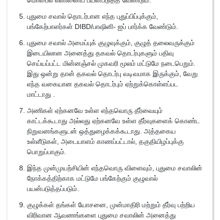
மொபைல் எண்ணைப் பயன்படுத்த வேண்டும்.
புதுமை சவால் தொடர்பான எந்த புதுப்பிப்புக்கும்,
பங்கேற்பாளர்கள் DIBD/பாஷினி- ஐப் பார்க்க வேண்டும்.
புதுமை சவால் அமைப்புக் குழுவுக்கும், குழுத் தலைவருக்கும்
இடையிலான அனைத்து தகவல் தொடர்புகளும் பதிவு
செய்யப்பட்ட மின்னஞ்சல் முகவரி மூலம் மட்டுமே நடைபெறும்.
இது ஒன்று தான் தகவல் தொடர்பு வடிவமாக இருக்கும், வேறு
எந்த வகையான தகவல் தொடர்பும் ஏற்றுக்கொள்ளப்பட
மாட்டாது .
அணிகள் ஏற்கனவே உள்ள எந்தவொரு தீர்வையும்
காட்டக்கூடாது அல்லது ஏற்கனவே உள்ள தீர்வுகளைக் கொண்ட
நிறுவனங்களுடன் ஒத்துழைக்கக்கூடாது. அத்தகைய
உள்ளீடுகள், அடையாளம் காணப்பட்டால், தகுதியிழப்புக்கு
பொறுப்பாகும்.
இந்த முன்முயற்சியின் எந்தவொரு விளைவும், புதுமை சவாலின்
நோக்கத்திற்காக மட்டுமே பங்கேற்கும் குழுவால்
பயன்படுத்தப்படும்.
குழுக்கள் தங்கள் யோசனை, முன்மாதிரி மற்றும் தீர்வு பற்றிய
விரிவான ஆவணங்களை புதுமை சவாலின் அனைத்து