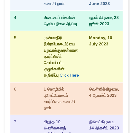
கடைசி நாள்
June 2023
4
விண்ணப்பங்களின்
புதன் கிழமை, 28
ஆரம்ப நிலை ஆய்வு
ஜூன் 2023
5
முன்மாதிரி
Monday, 10
(ப்ரோடோடைப்)யை
July 2023
உருவாக்குவதற்கான
ஷார்ட்லிஸ்ட்
செய்யப்பட்ட
குழுக்களின்
அறிவிப்பு
Click Here
6
1 மொழியில்
வெள்ளிக்கிழமை,
புரோட்டோடைப்
4 ஆகஸ்ட் 2023
சமர்ப்பிக்க கடைசி
நாள்
7
சிறந்த 10
திங்கட்கிழமை,
அணிகளைத்
14 ஆகஸ்ட் 2023