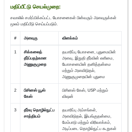
மதிப்பீட்டு செயல்முறை:
சவாலில் சமர்ப்பிக்கப்பட்ட யோசனைகள் பின்வரும் அளவுருக்கள்
மூலம் மதிப்பீடு செய்யப்படும்.
#
அளவுரு
விளக்கம்
1
சிக்கலைத்
தயாரிப்பு யோசனை, புதுமையின்
தீர்ப்பதற்கான
அளவு, இறுதி தீர்வின் எளிமை,
அணுகுமுறை
யோசனையின் தனித்தன்மை
மற்றும் அளவிடுதல்,
அணுகுமுறையின் புதுமை
2
பிசினஸ் யூஸ்
பிசினஸ் கேஸ், USP மற்றும்
கேஸ்
விஷன்
3
தீர்வு தொழில்நுட்ப
தயாரிப்பு அம்சங்கள்,
சாத்தியம்
அளவிடுதல், இயங்குதன்மை,
மேம்பாடு மற்றும் விரிவாக்கம்,
அடிப்படை தொழில்நுட்ப கூறுகள்