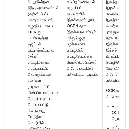
பெறுகின்றன.
காகிதம்/கையால்
இருந்தாலும் 
இந்த ஆவணங்கள்
எழுதப்பட்ட
இரண்டின்
(அச்சிடப்பட்ட
வடிவத்தில்
கலவையாக
மற்றும் கையால்
இருக்கலாம். இது
இருந்தாலும்
எழுதப்பட்டவை)
OCRd ஆக
அவற்றைப்
OCR ஐப்
இருக்க வேண்டும்
புரிந்துகொள்
பயன்படுத்தி
மற்றும் ஒரு
தீர்வு திறமை
டிஜிட்டல்
பழக்கமான
இருக்க வேண்ட
மயமாக்கப்பட்டு,
மொழியில்
இந்தத் தாள்க
பின்னர்
மொழிபெயர்க்க
விரும்பிய மொ
மொழிமாற்றம்
வேண்டும், பின்னர்
மொழிபெயர்க்
செய்யப்பட்டு
அதே மொழியில்
வேண்டும், பின
அவற்றுக்கான
பதிலளிக்க முடியும்.
அதே மொழியி
பணிகள்
பதிலளிக்க முட
முடிக்கப்பட்டு
OCR தயாரிப்ப
மீண்டும் பழைய படி
அம்சங்கள்:
மொழி மாற்றம்
செய்யப்பட்டு,
AI மூலம் 
அவர்களது
OCR
பிராந்திய
தொழில்நுட
மொழியில்
பேட்ச் ப்ரா
பதிலளிக்கப்பட