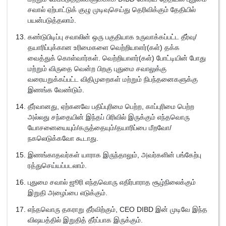
சவால் ஏற்பாட்டுக் குழு முடிவுசெய்து தெரிவிக்கும் தேதியில்
பயன்படுத்தலாம்.
கண்டுபிடிப்பு சவாலின் ஒரு பகுதியாக உருவாக்கப்பட்ட தீர்வு/
தயாரிப்புக்கான உரிமைகளை வெற்றியாளர்(கள்) தக்க
வைத்துக் கொள்வார்கள். வெற்றியாளர்(கள்) போட்டியின் போது
மற்றும் விருதை வென்ற பிறகு புதுமை சவாலுக்கு
வரையறுக்கப்பட்ட விதிமுறைகள் மற்றும் நிபந்தனைகளுக்கு
இணங்க வேண்டும்.
தீர்வானது, ஏற்கனவே பதிப்புரிமை பெற்ற, காப்புரிமை பெற்ற
அல்லது சந்தையின் இந்தப் பிரிவில் இருக்கும் எந்தவொரு
யோசனையையும்/கருத்தையும்/தயாரிப்பை மீறவோ/
நகலெடுக்கவோ கூடாது.
இணங்காதவர்கள் யாராக இருந்தாலும், அவர்களின் பங்கேற்பு
ரத்துசெய்யப்படலாம்.
புதுமை சவால் ஜூரி எந்தவொரு எதிர்பாராத சூழ்நிலைக்கும்
இறுதி அழைப்பை எடுக்கும்.
எந்தவொரு தகராறு தீர்விற்கும், CEO DIBD இன் முடிவே இந்த
விஷயத்தில் இறுதித் தீர்ப்பாக இருக்கும்.