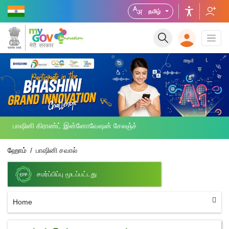
தமிழ்
பாஷினி கிராண்ட் இன்னோவேஷன் சேலஞ்ச்
ஹோம்
பாஷினி சவால்
சமர்ப்பிப்பு மூடப்பட்டது
Home