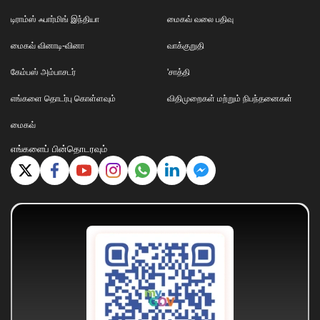
டிராம்ஸ் ஃபார்மிங் இந்தியா
மைகவ் வலை பதிவு
மைகவ் வினாடி-வினா
வாக்குறுதி
கேம்பஸ் அம்பாசடர்
'சாத்தி
எங்களை தொடர்பு கொள்ளவும்
விதிமுறைகள் மற்றும் நிபந்தனைகள்
மைகவ்
எங்களைப் பின்தொடரவும்