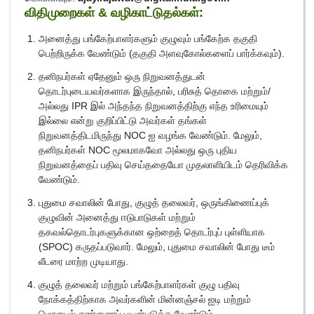
விதிமுறைகள் & வழிகாட்டுதல்கள்:
அனைத்து பங்கேற்பாளர்களும் குழுவும் பங்கேற்க தகுதி
பெற்றிருக்க வேண்டும் (தகுதி அளவுகோல்களைப் பார்க்கவும்).
தனிநபர்கள் ஏதேனும் ஒரு நிறுவனத்துடன்
தொடர்புடையவர்களாக இருந்தால், பரிசுத் தொகை மற்றும்/
அல்லது IPR இல் அந்தந்த நிறுவனத்திற்கு எந்த உரிமையும்
இல்லை என்று குறிப்பிட்டு அவர்கள் தங்கள்
நிறுவனத்திடமிருந்து NOC ஐ வழங்க வேண்டும். மேலும்,
தனிநபர்கள் NOC மூலமாகவோ அல்லது ஒரு புதிய
நிறுவனத்தைப் பதிவு செய்ததையோ முதலாளியிடம் தெரிவிக்க
வேண்டும்.
புதுமை சவாலின் போது, குழுத் தலைவர், ஒருங்கிணைப்புக்
குழுவின் அனைத்து ஈடுபாடுகள் மற்றும்
தகவல்தொடர்புகளுக்கான ஒற்றைத் தொடர்புப் புள்ளியாக
(SPOC) கருதப்படுவார். மேலும், புதுமை சவாலின் போது டீம்
லீடரை மாற்ற முடியாது.
குழுத் தலைவர் மற்றும் பங்கேற்பாளர்கள் குழு பதிவு
நோக்கத்திற்காக அவர்களின் மின்னஞ்சல் ஐடி மற்றும்