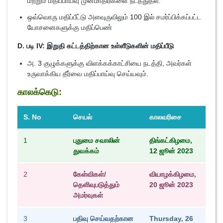
மற்றும் மதிப்பாய்வு முன்மாதிரிகளை நடத்துதல்.
ஒவ்வொரு மதிப்பீட்டு அளவுருவிலும் 100 இல் சமர்ப்பிக்கப்பட்ட
யோசனைகளுக்கு மதிப்பெண்
D. படி IV: இறுதி கட்டத்திற்கான உள்ளீடுகளின் மதிப்பீடு
அ. 3 குழுக்களுக்கு விளக்கக்காட்சியை நடத்தி, அவர்கள்
உருவாக்கிய தீர்வை மதிப்பாய்வு செய்யவும்.
காலக்கெடு:
S. No
செயல்
காலவரிசை
1
புதுமை சவாலின்
திங்கட்கிழமை,
துவக்கம்
12 ஜூன் 2023
2
கேள்விகள்/
வியாழக்கிழமை,
தெளிவுபடுத்தும்
20 ஜூன் 2023
அமர்வுகள்
3
பதிவு செய்வதற்கான
Thursday, 26