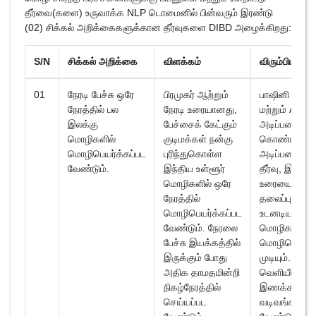
தீர்வை(களை) உருவாக்க NLP டொமைனில் பின்வரும் இரண்டு
(02) சிக்கல் அறிக்கைகளுக்கான தீர்வுகளை DIBD அழைக்கிறது:
S/N
சிக்கல் அறிக்கை
விளக்கம்
விரும்பிய தீர்வ
01
நேரடி பேச்சு ஒரே
பிரமுகர் ஆற்றும்
பாஷினி AI மா
நேரத்தில் பல
நேரடி உரையானது,
மற்றும் API
இலக்கு
பேச்சைக் கேட்கும்
அடிப்படையாக
மொழிகளில்
குடிமக்கள் நன்கு
கொண்ட AI
மொழிபெயர்க்கப்பட
புரிந்துகொள்ள
அடிப்படையி
வேண்டும்.
இந்திய உள்ளூர்
தீர்வு, இது நே
மொழிகளில் ஒரே
உரையை உரை
நேரத்தில்
தலைப்புகளுட
மொழிபெயர்க்கப்பட
உடனடியாக விர
வேண்டும். நேரலை
மொழிகளில்
பேச்சு இயக்கத்தில்
மொழிபெயர்க
இருக்கும் போது
முடியும். மேலும
அதிக தாமதமின்றி
வெளியீடு
நிகழ்நேரத்தில்
இணக்கமான
செய்யப்பட
வடிவங்களாக