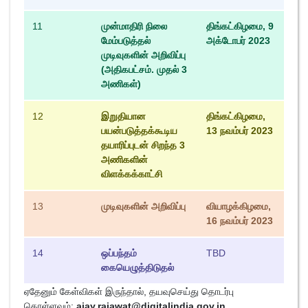
11
முன்மாதிரி நிலை
திங்கட்கிழமை, 9
மேம்படுத்தல்
அக்டோபர் 2023
முடிவுகளின் அறிவிப்பு
(அதிகபட்சம். முதல் 3
அணிகள்)
12
இறுதியான
திங்கட்கிழமை,
பயன்படுத்தக்கூடிய
13 நவம்பர் 2023
தயாரிப்புடன் சிறந்த 3
அணிகளின்
விளக்கக்காட்சி
13
முடிவுகளின் அறிவிப்பு
வியாழக்கிழமை,
16 நவம்பர் 2023
14
ஒப்பந்தம்
TBD
கையெழுத்திடுதல்
ஏதேனும் கேள்விகள் இருந்தால், தயவுசெய்து தொடர்பு
கொள்ளவும்:
ajay.rajawat@digitalindia.gov.in