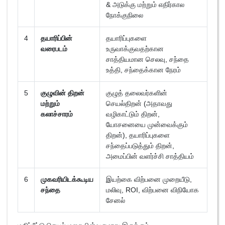
& அடுக்கு மற்றும் எதிர்கால
நோக்குநிலை
4
தயாரிப்பின்
தயாரிப்புகளை
வரைபடம்
உருவாக்குவதற்கான
சாத்தியமான செலவு, சந்தை
உத்தி, சந்தைக்கான நேரம்
5
குழுவின் திறன்
குழுத் தலைவர்களின்
மற்றும்
செயல்திறன் (அதாவது
கலாச்சாரம்
வழிகாட்டும் திறன்,
யோசனையை முன்வைக்கும்
திறன்), தயாரிப்புகளை
சந்தைப்படுத்தும் திறன்,
அமைப்பின் வளர்ச்சி சாத்தியம்
6
முகவரியிடக்கூடிய
இயற்கை விற்பனை முறையீடு,
சந்தை
மலிவு, ROI, விற்பனை விநியோக
சேனல்