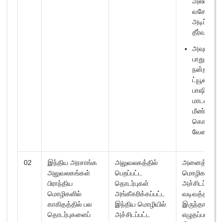
அல்லது
வசேனல்
அடிப்படை
தீர்வு
அவுட்புட்
பாதுகாப்ப
நன்றாக
ட்யூனிங்க
பாஷினி AI
மாடல்களில
மீண்டும்
கொடுக்கப
வேண்டும்.
02
இந்திய அரசாங்க
அலுவலகத்தில்
அனைத்து
அலுவலகங்கள்
பெறப்பட்ட
மொழிகளும்
பிராந்திய
தொடர்புகள்
அச்சிடப்பட்ட
மொழிகளில்
அங்கீகரிக்கப்பட்ட
வடிவத்தில்
காகிதத்தில் பல
இந்திய மொழியில்
இருந்தாலும்,
தொடர்புகளைப்
அச்சிடப்பட்ட
எழுதப்பட்டதா