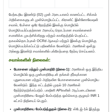
மேற்கூறிய இரண்டு (02) முன் அடையாளம் காணப்பட்ட சிக்கல்
அறிக்கைகளுடன் முன்மொழியப்பட்ட கிராண்ட் இன்னோவேஷன்
சவால், பேச்சை ஒரே நேரத்தில் இலக்கு மொழியில்
மொழிபெயர்ப்பதற்கான அமைப்பு தொடர்பான சவால்களைச்
சமாளிக்க முயற்சிக்கிறது மற்றும் காகிதத்தில் பெறப்பட்ட
தகவல்தொடர்புகள் OCRd ஆகவும் மற்றும் இலக்கு மொழிக்கு
மொழிபெயர்க்கப்பட்டு பதிலளிக்க வேண்டும். அணிகள் ஒன்று
அல்லது இரண்டு சவால்களில் பங்கேற்பதை தேர்வு செய்யலாம்.
சவால்களின் நிலைகள்:
யோசனை மற்றும் முன்மாதிரி (நிலை-1):
அணிகள் ஒரு இந்திய
மொழியில் ஒரு முன்மாதிரியுடன் தங்கள் தீர்வுக்கான
புதுமையான மற்றும் அதிநவீன யோசனைகளை முன்மொழிய
வேண்டும். இந்த கட்டத்தில் முதல் 10 அணிகள்
தேர்ந்தெடுக்கப்படும். பாஷினி APIகளின் அடிப்படையிலான
முன்மாதிரியை மேலும் மேம்படுத்த ஒவ்வொரு குழுவும் INR 1
லட்சம் நிதியைப் பெறும்.
முன்மாதிரியை மேம்படுத்துதல் (நிலை-2):
ஸ்டேஜ்-1ல் இருந்து