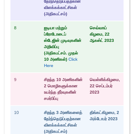
தேர்ந்தெடுப்பதற்கான
விளக்கக்காட்சிகள்
(அதிகபட்சம்)
8
ஐடியா மற்றும்
செவ்வாய்
ப்ரோடோடைப்
கிழமை, 22
ஸ்டேஜின் முடிவுகளின்
ஆகஸ்ட் 2023
அறிவிப்பு
(அதிகபட்சம். முதல்
10 அணிகள்)
Click
Here
9
சிறந்த 10 அணிகளின்
வெள்ளிக்கிழமை,
2 மொழிகளுக்கான
22 செப்டம்பர்
உயர்ந்த தீர்வுகளின்
2023
சமர்பிப்பு
10
சிறந்த 3 அணிகளைத்
திங்கட்கிழமை, 2
தேர்ந்தெடுப்பதற்கான
அக்டோபர் 2023
விளக்கக்காட்சிகள்
(அதிகபட்சம்)