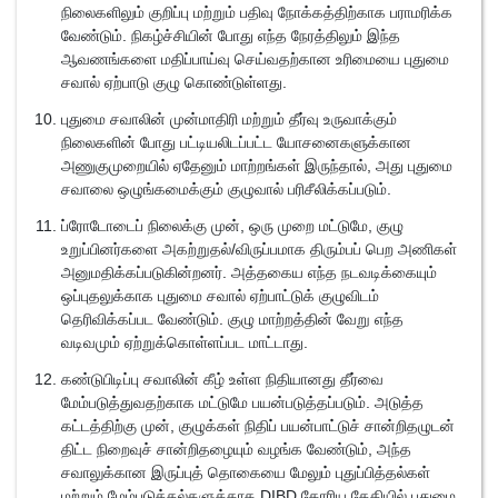
நிலைகளிலும் குறிப்பு மற்றும் பதிவு நோக்கத்திற்காக பராமரிக்க
வேண்டும். நிகழ்ச்சியின் போது எந்த நேரத்திலும் இந்த
ஆவணங்களை மதிப்பாய்வு செய்வதற்கான உரிமையை புதுமை
சவால் ஏற்பாடு குழு கொண்டுள்ளது.
புதுமை சவாலின் முன்மாதிரி மற்றும் தீர்வு உருவாக்கும்
நிலைகளின் போது பட்டியலிடப்பட்ட யோசனைகளுக்கான
அணுகுமுறையில் ஏதேனும் மாற்றங்கள் இருந்தால், அது புதுமை
சவாலை ஒழுங்கமைக்கும் குழுவால் பரிசீலிக்கப்படும்.
ப்ரோடோடைப் நிலைக்கு முன், ஒரு முறை மட்டுமே, குழு
உறுப்பினர்களை அகற்றுதல்/விருப்பமாக திரும்பப் பெற அணிகள்
அனுமதிக்கப்படுகின்றனர். அத்தகைய எந்த நடவடிக்கையும்
ஒப்புதலுக்காக புதுமை சவால் ஏற்பாட்டுக் குழுவிடம்
தெரிவிக்கப்பட வேண்டும். குழு மாற்றத்தின் வேறு எந்த
வடிவமும் ஏற்றுக்கொள்ளப்பட மாட்டாது.
கண்டுபிடிப்பு சவாலின் கீழ் உள்ள நிதியானது தீர்வை
மேம்படுத்துவதற்காக மட்டுமே பயன்படுத்தப்படும். அடுத்த
கட்டத்திற்கு முன், குழுக்கள் நிதிப் பயன்பாட்டுச் சான்றிதழுடன்
திட்ட நிறைவுச் சான்றிதழையும் வழங்க வேண்டும், அந்த
சவாலுக்கான இருப்புத் தொகையை மேலும் புதுப்பித்தல்கள்
மற்றும் மேம்படுத்தல்களுக்காக DIBD கோரிய தேதியில் புதுமை