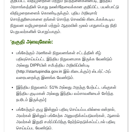
குறிப்பிட்ட விதிமுறைகள் மற்றும் நிபந்தனைகளின்படி, இந்திய
அரசாங்கத்தின் பொது நலன்/தேவைக்கான குறிப்பிட்ட பயன்பாட்டு
விதிமுறைகளைக் கொண்டிருக்கும். புதிய அறிவுசார்
சொத்துரிமைகளை தங்கள் சொந்த செலவில் கிடைக்கக்கூடிய
நிறுவன வழிமுறைகள் மற்றும் ஆதரவின் மூலம் பாதுகாப்பது நிதி
பெறுபவர்களின் பொறுப்பாகும்.
'தகுதி அளவுகோல்:
பங்கேற்கும் அணிகள் நிறுவனங்கள் சட்டத்தின் கீழ்
பதிவுசெய்யப்பட்ட இந்திய நிறுவனமாக இருக்க வேண்டும்
அல்லது DIPPயின் சமீபத்திய அறிவிப்பின்படி
(http://startupindia.gov.in இல் கிடைக்கும்) ஸ்டார்ட்-அப்
வரையறைக்கு இணங்க வேண்டும்.
[இந்திய நிறுவனம்: 51% அல்லது அதற்கு மேற்பட்ட பங்குகள்
இந்திய குடிமகன் அல்லது இந்திய வம்சாவளியைச் சேர்ந்த
நபரிடம் இருக்கும்]
பங்கேற்கும் குழு இன்னும் பதிவு செய்யப்படவில்லை என்றால்,
அவர்கள் இன்னும் பங்கேற்க அனுமதிக்கப்படுவார்கள், ஆனால்
அவர்கள் இறுதி சமர்ப்பிப்பிற்கு தேர்ந்தெடுக்கப்பட்டால் பதிவு
செய்யப்பட வேண்டும்.