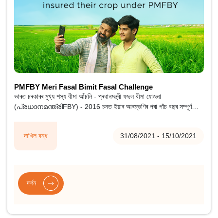
PMFBY Meri Fasal Bimit Fasal Challenge
ভাৰত চৰকাৰৰ মুখ্য শস্য বীমা আঁচনি - প্ৰধানমন্ত্ৰী ফছল বীমা যোজনা
(പ്രധാനമന്ത്രിFBY) - 2016 চনত ইয়াৰ আৰম্ভণিৰ পৰা পাঁচ বছৰ সম্পূৰ্ণ
কৰিছে।
দাখিল বন্ধ
31/08/2021 - 15/10/2021
দৰ্শন