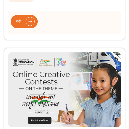
দৰ্শন