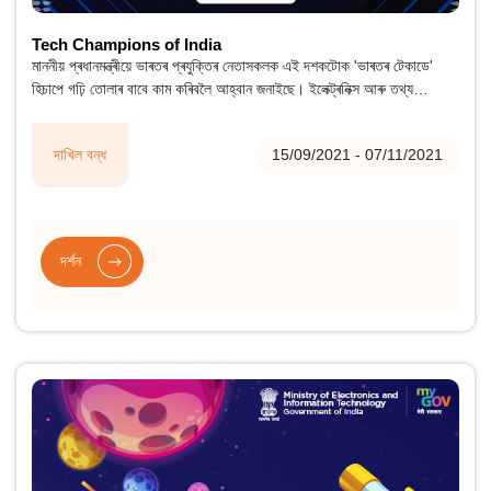
Tech Champions of India
মাননীয় প্ৰধানমন্ত্ৰীয়ে ভাৰতৰ প্ৰযুক্তিৰ নেতাসকলক এই দশকটোক 'ভাৰতৰ টেকাডে'
হিচাপে গঢ়ি তোলাৰ বাবে কাম কৰিবলৈ আহ্বান জনাইছে। ইলেক্ট্ৰনিক্স আৰু তথ্য
প্ৰযুক্তিৰ ক্ষেত্ৰত ভাৰতক নেতা হিচাপে গঢ়ি তোলাত প্ৰযুক্তিৰ নেতাসকলে গুৰুত্বপূৰ্ণ
ভূমিকা পালন কৰিছে।
দাখিল বন্ধ
15/09/2021 - 07/11/2021
দৰ্শন