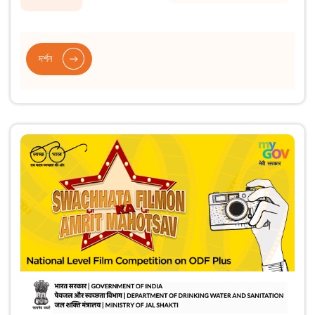
দৰ্শন