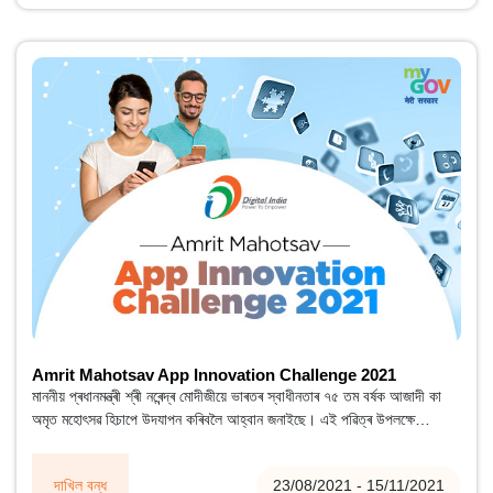
Amrit Mahotsav App Innovation Challenge 2021
মাননীয় প্ৰধানমন্ত্ৰী শ্ৰী নৰেন্দ্ৰ মোদীজীয়ে ভাৰতৰ স্বাধীনতাৰ ৭৫ তম বৰ্ষক আজাদী কা
অমৃত মহোৎসৱ হিচাপে উদযাপন কৰিবলৈ আহ্বান জনাইছে। এই পৱিত্ৰ উপলক্ষে
ইলেক্ট্ৰনিক্স আৰু তথ্য প্ৰযুক্তি মন্ত্ৰালয়ে (MeitY), অমৃত মহোৎসৱ এপ উদ্ভাৱন
প্ৰত্যাহ্বান 2021 মুকলি কৰিছে।
দাখিল বন্ধ
23/08/2021 - 15/11/2021