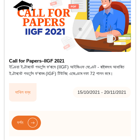
Call for Papers–IIGF 2021
ইণ্ডিয়া ইণ্টাৰনেট গভৰ্ণেন্স ফ'ৰামে (IIGF) আইজিএফ মেণ্ডেট - ৰাষ্ট্ৰসংঘ আধাৰিত
ইণ্টাৰনেট গভৰ্ণেন্স ফ'ৰামৰ (IGF) টিউনিছ এজেণ্ডাৰ দফা 72 পালন কৰে।
দাখিল বন্ধ
15/10/2021 - 20/11/2021
দৰ্শন