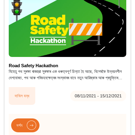
Road Safety Hackathon
যিহেতু পথ সুৰক্ষা ৰাজহুৱা সুৰক্ষাৰ এক গুৰুত্বপূৰ্ণ চিন্তা হৈ আছে, বিশেষকৈ উন্নয়নশীল
দেশবোৰত, পথ আৰু পৰিবহনক্ষেত্ৰৰ সংস্কাৰৰ বাবে নতুন আৱিষ্কাৰ আৰু প্ৰযুক্তিৰ
ক্ষেত্ৰত এক উৰ্ধমুখী গতিপথৰ আৱশ্যকতা আছে।
দাখিল বন্ধ
08/11/2021 - 15/12/2021
দৰ্শন