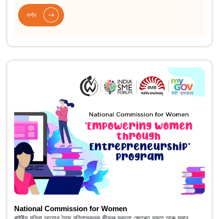
দৰ্শন
National Commission for Women
ৰাষ্ট্ৰীয় মহিলা আয়োগ হৈছে মহিলাসকলক জীৱনৰ সকলো ক্ষেত্ৰত সমতা আৰু সমান