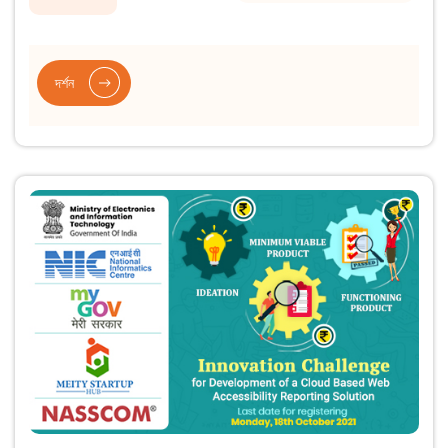
দৰ্শন