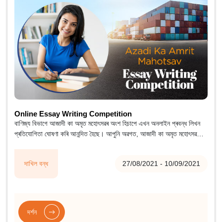
Online Essay Writing Competition
বাণিজ্য বিভাগে আজাদী কা অমৃত মহোৎসৱৰ অংশ হিচাপে এখন অনলাইন প্ৰবন্ধ লিখন
প্ৰতিযোগিতা ঘোষণা কৰি আনন্দিত হৈছে। আপুনি অৱগত, আজাদী কা অমৃত মহোৎসৱ
হৈছে ভাৰত চৰকাৰৰ এক উদ্যোগ।
দাখিল বন্ধ
27/08/2021 - 10/09/2021
দৰ্শন