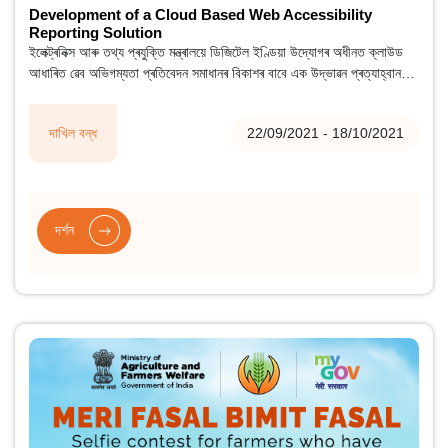
Development of a Cloud Based Web Accessibility
Reporting Solution
ইলেক্ট্ৰনিক্স আৰু তথ্য প্ৰযুক্তি মন্ত্ৰালয়ে ডিজিটেল ইণ্ডিয়া উদ্যোগৰ অধীনত ক্লাউড
আধাৰিত ৱেব অভিগম্যতা প্ৰতিবেদন সমাধানৰ বিকাশৰ বাবে এক উদ্ভাৱন প্ৰত্যাহ্বান
ঘোষণা কৰিছে। সমাধানটো বিভাগবোৰে তেওঁলোকৰ ৱেবছাইটবোৰৰ অভিগম্যতা মূল্যাঙ্কন/
নিৰন্তৰ নিৰীক্ষণ কৰিবলৈ ব্যৱহাৰ কৰিব লগা এক স্ব-মূল্যায়ন সঁজুলি হ'বলৈ প্ৰস্তাৱ কৰা
দাখিল বন্ধ
22/09/2021 - 18/10/2021
হৈছে।
দৰ্শন