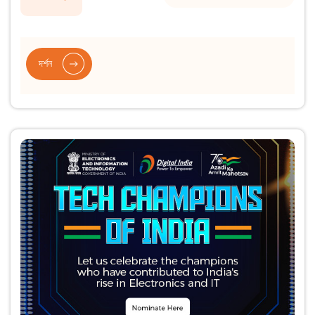
দৰ্শন