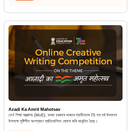
Azadi Ka Amrit Mahotsav
তেওঁ শিক্ষা মন্ত্ৰালয় (MoE), ভাৰত চৰকাৰে ভাৰতৰ স্বাধীনতাৰ 75 তম বৰ্ষ উদযাপন
উপলক্ষে সৃষ্টিশীল অংশগ্ৰহণ প্ৰতিযোগিতা ঘোষণা কৰি আনন্দিত হৈছে।