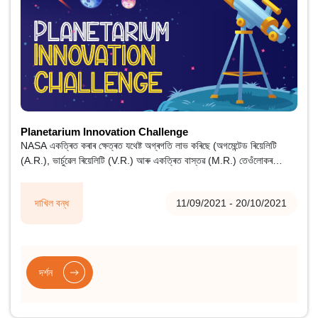
Planetarium Innovation Challenge
NASA একত্ৰিত কৰাৰ ক্ষেত্ৰত যথেষ্ট অগ্ৰগতি লাভ কৰিছে (অগমেন্টেড ৰিয়েলিটি
(A.R.), ভাৰ্চুৱেল ৰিয়েলিটি (V.R.) আৰু একত্ৰিত বাস্তৱ (M.R.) তেওঁলোকৰ
প্লেনেটেৰিয়ামত প্ৰযুক্তি।
দাখিল বন্ধ
11/09/2021 - 20/10/2021
দৰ্শন