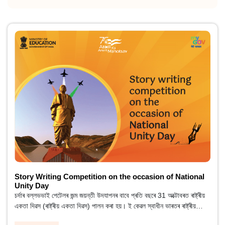
Story Writing Competition on the occasion of National
Unity Day
চৰ্দাৰ বল্লভভাই পেটেলৰ জন্ম জয়ন্তী উদযাপনৰ বাবে প্ৰতি বছৰে 31 অক্টোবৰত ৰাষ্ট্ৰীয়
একতা দিৱস (ৰাষ্ট্ৰীয় একতা দিৱস) পালন কৰা হয়। ই কেৱল স্বাধীন ভাৰতৰ ৰাষ্ট্ৰীয়
একত্ৰীকৰণৰ স্থপতি চৰ্দাৰ বল্লভভাই পেটেলৰ জন্ম জয়ন্তীউদযাপনকৰাই নহয়