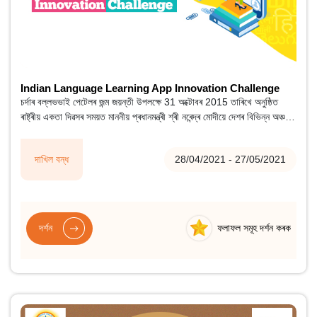
Indian Language Learning App Innovation Challenge
চৰ্দাৰ বল্লভভাই পেটেলৰ জন্ম জয়ন্তী উপলক্ষে 31 অক্টোবৰ 2015 তাৰিখে অনুষ্ঠিত
ৰাষ্ট্ৰীয় একতা দিৱসৰ সময়ত মাননীয় প্ৰধানমন্ত্ৰী শ্ৰী নৰেন্দ্ৰ মোদীয়ে দেশৰ বিভিন্ন অঞ্চলৰ
নাগৰিকসকলৰ মাজত এক নিৰন্তৰ আৰু সংগঠিত সাংস্কৃতিক সংযোগৰ ধাৰণা উত্থাপন
কৰিছিল।
দাখিল বন্ধ
28/04/2021 - 27/05/2021
দৰ্শন
ফলাফল সমূহ দৰ্শন কৰক