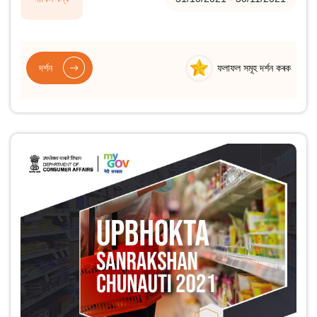
দৰ্শন
ফলাফল সমূহ দৰ্শন কৰক