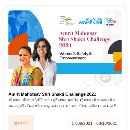
Amrit Mahotsav Shri Shakti Challenge 2021
ৰাষ্ট্ৰসংঘৰ চাৰ্টাৰত সন্নিবিষ্ট সমতাৰ দৃষ্টিভংগাত আধাৰিত ৰাষ্ট্ৰসংঘৰ মহিলাসকলে মহিলা
আৰু ছোৱালীৰ বিৰুদ্ধে বৈষম্য দূৰ কৰাৰ বাবে কাম কৰে; মহিলাৰ সৱলীকৰণ; আৰু অংশীদাৰ
হিচাপে মহিলা আৰু পুৰুষৰ মাজত সমতাৰ প্ৰাপ্তি।
দাখিল বন্ধ
17/08/2021 - 08/10/2021