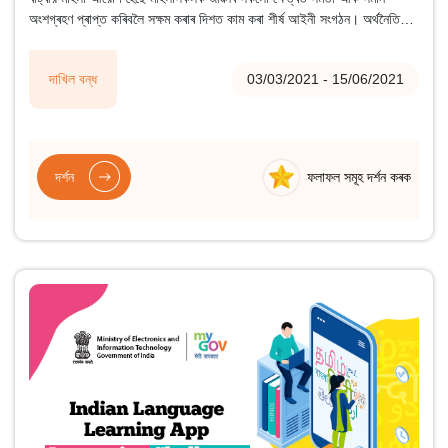
অংশগ্ৰহণ প্ৰাপ্ত কৰিবলৈ সক্ষম কৰাৰ দিশত কাম কৰা শীৰ্ষ আইনী সংগঠন। অৰ্থনৈতিক
স্বাধীনতা মহিলা সৱলীকৰণৰ মূল চাবিকাঠি বুলি স্বীকাৰ কৰা
দাখিল বন্ধ
03/03/2021 - 15/06/2021
দৰ্শন
ফলাফল সমূহ দৰ্শন কৰক