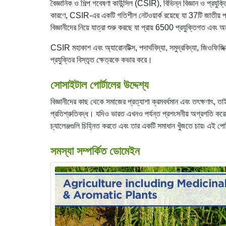
বৈজ্ঞানিক ও শিল্প গবেষণা কাউন্সিল (CSIR), বিভিন্ন বিজ্ঞান ও প্রয
কারণে, CSIR-এর একটি গতিশীল নেটওয়ার্ক রয়েছে যা 37টি জাতীয় পর
বিজ্ঞানীদের নিয়ে যাত্রা শুরু করছে যা প্রায় 6500 প্রযুক্তিগত এবং অ
CSIR মহাকাশ এবং অ্যারোনটিক্স, পদার্থবিদ্যা, সমুদ্রবিদ্যা, জিওফিজি
প্রযুক্তির বিস্তৃত ক্ষেত্রকে কভার করে।
সোসাইটাল পোর্টালের উদ্দেশ্য
বিজ্ঞানীদের কাছ থেকে সমাজের প্রত্যাশা ক্রমবর্ধমান এবং তৎক্ষণাৎ, 
প্রতিশ্রুতিবদ্ধ। যদিও ভারত এখনও পর্যন্ত প্রশংসনীয় অগ্রগতি করে
চ্যালেঞ্জগুলি চিহ্নিত করতে এবং তার একটি সমাধান খুঁজতে চায়৷ এই পোর
সমস্যা সম্পর্কিত ডোমেইন