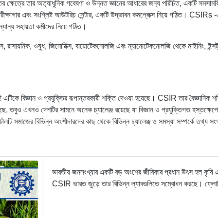
ুক্তির ক্ষেত্রে তার অত্যাধুনিক গবেষণা ও উন্নত জ্ঞানের আধারের জন্য পরিচিত, একটি সমস
ীক্ষাগার এবং সংশ্লিষ্ট আউটরিচ সেন্টার, একটি উদ্ভাবন কমপ্লেক্স নিয়ে গঠিত। CSIRs -
ন্যান্য সহায়তা কর্মীদের নিয়ে গঠিত।
ক্স, রাসায়নিক, ওষুধ, জিনোমিক্স, বায়োটেকনোলজি এবং ন্যানোটেকনোলজি থেকে মাইনিং, ইন্সট্
তাই এটিকে বিজ্ঞান ও প্রযুক্তির রূপান্তরকারী শক্তি দেওয়া হয়েছে। CSIR তার বৈজ্ঞানিক
ছে, তবুও এখনও দেশটির সামনে অনেক চ্যালেঞ্জ রয়েছে যা বিজ্ঞান ও প্রযুক্তিগত হস্তক্
্টালটি সমাজের বিভিন্ন অংশীদারদের কাছ থেকে বিভিন্ন চ্যালেঞ্জ ও সমস্যা সম্পর্কে তথ্য সং
ভারতীয় জনসংখ্যার একটি বড় অংশের জীবিকার প্রধান উৎস হল কৃষি এবং স
CSIR ভারত জুড়ে তার বিভিন্ন ল্যাবগুলিতে সম্বোধন করছে। ফ্লো