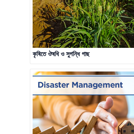
কৃষিতে ঔষধি ও সুগন্ধি গাছ