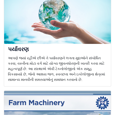
પર્યાવરણ
આપણે જ્યાં રહીએ છીએ તે પર્યાવરણને લગતા મુદ્દાઓને સંબોધિત
કરવા, વસ્તીના મોટા વર્ગ માટે યોગ્ય જીવનધોરણની ખાતરી કરવા માટે
મહત્વપૂર્ણ છે. આ સંસ્થાએ એવી ટેકનોલોજીનો એક સમૂહ
વિકસાવ્યો છે, જેનો આશય જળ, સ્વચ્છતા અને ઇકોલોજીના ક્ષેત્રમાં
સામાન્ય માનવીની સમસ્યાઓનું સમાધાન કરવાનો છે.