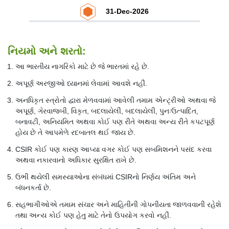
31-Dec-2026
નિયમો અને શરતો:
આ ભારતીય નાગરિકો માટે છે જે ભારતમાં રહે છે.
અપૂર્ણ અરજીઓ ધ્યાનમાં લેવામાં આવશે નહીં.
અનધિકૃત સ્ત્રોતો દ્વારા મેળવવામાં આવેલી તમામ એન્ટ્રીઓ અથવા જે
અપૂર્ણ, ગેરવાજબી, વિકૃત, બદલાયેલી, બદલાયેલી, પુનઃઉત્પાદિત,
બનાવટી, અનિયમિત અથવા કોઈ પણ રીતે અથવા અન્ય રીતે કપટપૂર્ણ
હોય છે તે આપમેળે રદબાતલ થઈ જાય છે.
CSIR કોઈ પણ કારણ આપ્યા વગર કોઈ પણ સબમિશનને પસંદ કરવા
અથવા નકારવાનો અધિકાર સુરક્ષિત રાખે છે.
ઉભી થયેલી સમસ્યાઓના સંબંધમાં CSIRનો નિર્ણય અંતિમ અને
બંધનકર્તા છે.
સહભાગીઓએ તમામ સંચાર અને માહિતીની ગોપનીયતા જાળવવાની રહેશે
તથા અન્ય કોઈ પણ હેતુ માટે તેનો ઉપયોગ કરવો નહીં.