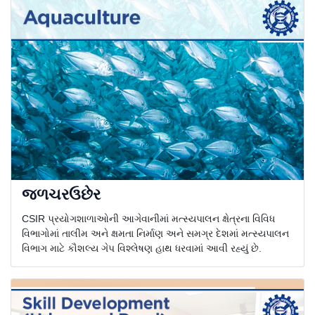
જળચરઉછેર
CSIR પ્રયોગશાળાઓની આગેવાનીમાં મત્સ્યપાલન ક્ષેત્રના વિવિધ
વિભાગોમાં તાલીમ અને ક્ષમતા નિર્માણ અને સમગ્ર દેશમાં મત્સ્યપાલન
વિભાગ માટે કૌશલ્ય ગેપ વિશ્લેષણ હાથ ધરવામાં આવી રહ્યું છે.