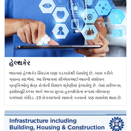
હેલ્થકેર
ભારતમાં હેલ્થકેર સિસ્ટમ ઘણા પડકારોથી ઘેરાયેલું છે, ખાસ કરીને
ગ્રામ્ય સંદર્ભમાં. આ વિભાગમાં સીએસઆઈઆરની સંશોધન
પ્રવૃત્તિઓનું ક્ષેત્ર રોગોની વિશાળ શ્રેણીમાં ફેલાયેલું છે. તેમાં સર્વેલન્સ,
ફાર્માસ્યુટિકલ્સ અને અન્ય મુખ્ય હસ્તક્ષેપોના રૂપમાં નોંધપાત્ર
પગલામાં કોવિડ -19 રોગચાળાનો સામનો કરવાનો પણ સમાવેશ થાય છે.