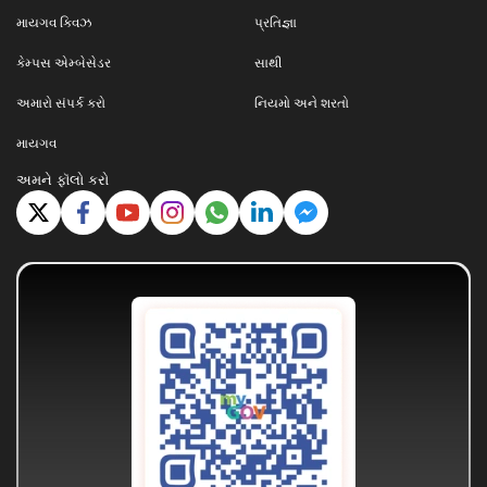
માયગવ ક્વિઝ
પ્રતિજ્ઞા
કેમ્પસ એમ્બેસેડર
સાથી
અમારો સંપર્ક કરો
નિયમો અને શરતો
માયગવ
અમને ફૉલો કરો