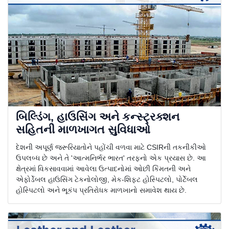
બિલ્ડિંગ, હાઉસિંગ અને કન્સ્ટ્રક્શન
સહિતની માળખાગત સુવિધાઓ
દેશની અપૂર્ણ જરૂરિયાતોને પહોંચી વળવા માટે CSIRની તકનીકીઓ
ઉપલબ્ધ છે અને તે 'આત્મનિર્ભર ભારત' તરફનો એક પ્રયાસ છે. આ
ક્ષેત્રમાં વિકસાવવામાં આવેલા ઉત્પાદનોમાં ઓછી કિંમતની અને
એફોર્ડેબલ હાઉસિંગ ટેકનોલોજી, મેક-શિફ્ટ હોસ્પિટલો, પોર્ટેબલ
હોસ્પિટલો અને ભૂકંપ પ્રતિરોધક માળખાનો સમાવેશ થાય છે.