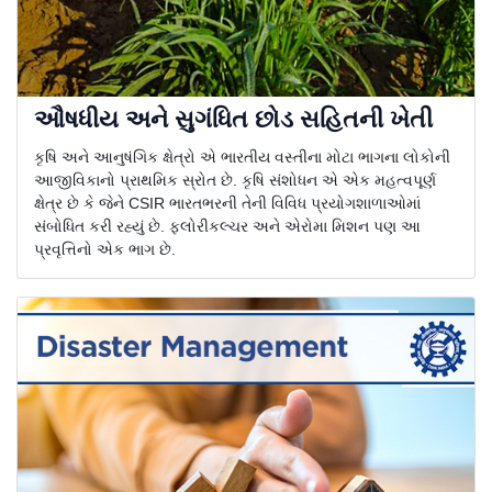
ઔષધીય અને સુગંધિત છોડ સહિતની ખેતી
કૃષિ અને આનુષંગિક ક્ષેત્રો એ ભારતીય વસ્તીના મોટા ભાગના લોકોની
આજીવિકાનો પ્રાથમિક સ્રોત છે. કૃષિ સંશોધન એ એક મહત્વપૂર્ણ
ક્ષેત્ર છે કે જેને CSIR ભારતભરની તેની વિવિધ પ્રયોગશાળાઓમાં
સંબોધિત કરી રહ્યું છે. ફ્લોરીકલ્ચર અને એરોમા મિશન પણ આ
પ્રવૃત્તિનો એક ભાગ છે.