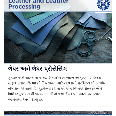
લેધર અને લેધર પ્રોસેસિંગ
ફૂટવેર અને ચામડાના અન્ય ઉત્પાદનોમાં ભારત અગ્રણી છે. ઉચ્ચ
ગુણવત્તાવાળા ઉત્પાદનો વિકસાવવા માટે ચામડાની પ્રક્રિયાથી સંબંધિત
સંશોધન એ ચાવી છે. ફૂટવેરની રચના એ એક વિશિષ્ટ ક્ષેત્ર છે જેને
વિશિષ્ટ કુશળતાની જરૂર છે. સીએસઆઈઆરમાં આના પર ધ્યાન
આપવામાં આવી રહ્યું છે.