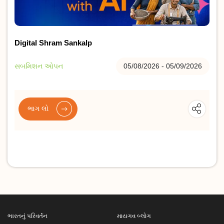
Digital Shram Sankalp
સબમિશન ઓપન
05/08/2026 - 05/09/2026
ભાગ લો
ભારતનું પરિવર્તન
માયગવ બ્લોગ