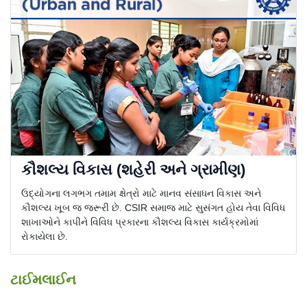
કૌશલ્ય વિકાસ (શહેરી અને ગ્રામીણ)
ઉદ્યોગના લગભગ તમામ ક્ષેત્રો માટે માનવ સંસાધન વિકાસ અને
કૌશલ્ય ખૂબ જ જરૂરી છે. CSIR સમાજ માટે સુસંગત હોય તેવા વિવિધ
શાખાઓને કાપીને વિવિધ પ્રકારના કૌશલ્ય વિકાસ કાર્યક્રમોમાં
રોકાયેલા છે.
ટાઈમલાઈન