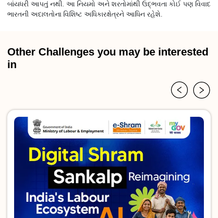
બાંયધરી આપતું નથી. આ નિયમો અને શરતોમાંથી ઉદ્ભવતા કોઈ પણ વિવાદ
ભારતની અદાલતોના વિશિષ્ટ અધિકારક્ષેત્રને આધિન રહેશે.
Other Challenges you may be interested
in