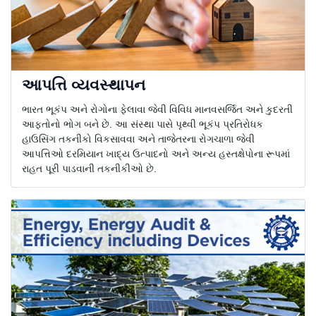
આપત્તિ વ્યવસ્થાપન
ભારત ભૂકંપ અને રોગોના ફેલાવા જેવી વિવિધ માનવસર્જિત અને કુદરતી
આફતોનો ભોગ બને છે. આ સંસ્થા પાસે પૃથ્વી ભૂકંપ પ્રતિરોધક
હાઉસિંગ તકનીકો વિકસાવવા અને તાજેતરના રોગચાળા જેવી
આપત્તિઓ દરમિયાન ખાદ્ય ઉત્પાદનો અને અન્ય હસ્તક્ષેપોના રૂપમાં
રાહત પૂરી પાડવાની તકનીકીઓ છે.