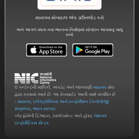
માયગવ મોબાઇલ ઍપ ડાઉનલોડ કરો
અને આગળ વધતા નવા ભારતના નિર્માણમાં યોગદાન આપવાનું ચાલુ
રાખો
© કન્ટેન્ટની માલિકી, અપડેટ અને જાળવણી
માયગવ
સેલ
દ્વારા કરવામાં આવે છે. આ વેબસાઈટ આની સાથે સબંધિત છે
-
માયગવ
,
ઇલેક્ટ્રોનિક્સ અને ઇન્ફોર્મેશન ટેકનોલોજી
મંત્રાલય
,
ભારત સરકાર
.
પ્લેટફોર્મની ડિઝાઇન, ડેવલોપમેન્ટ અને હોસ્ટ
નેશનલ
ઇન્ફોર્મેટિક્સ સેન્ટર
.