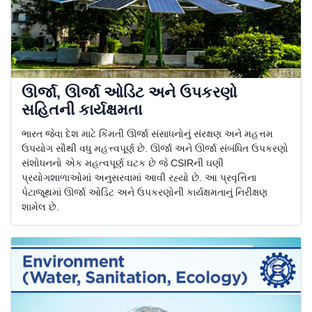
ઊર્જા, ઊર્જા ઓડિટ અને ઉપકરણો
સહિતની કાર્યક્ષમતા
ભારત જેવા દેશ માટે કિંમતી ઊર્જા સંસાધનોનું સંરક્ષણ અને મહત્તમ
ઉપયોગ સૌથી વધુ મહત્ત્વપૂર્ણ છે. ઊર્જા અને ઊર્જા સંબંધિત ઉપકરણો
સંશોધનનો એક મહત્વપૂર્ણ ઘટક છે જે CSIRની ઘણી
પ્રયોગશાળાઓમાં અનુસરવામાં આવી રહ્યો છે. આ પ્રવૃત્તિના
પેટાજૂથમાં ઊર્જા ઓડિટ અને ઉપકરણોની કાર્યક્ષમતાનું નિરીક્ષણ
શામેલ છે.