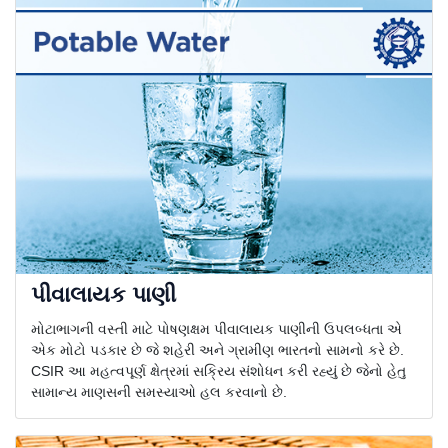
પીવાલાયક પાણી
મોટાભાગની વસ્તી માટે પોષણક્ષમ પીવાલાયક પાણીની ઉપલબ્ધતા એ
એક મોટો પડકાર છે જે શહેરી અને ગ્રામીણ ભારતનો સામનો કરે છે.
CSIR આ મહત્વપૂર્ણ ક્ષેત્રમાં સક્રિય સંશોધન કરી રહ્યું છે જેનો હેતુ
સામાન્ય માણસની સમસ્યાઓ હલ કરવાનો છે.