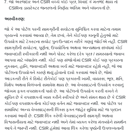
જો અરજદાર અને CSIR વચ્ચે કોઈ પ્રશ્ન, વિવાદ કે મતભેદ થાય તો
CSIRના ડાયરેક્ટર જનરલનો નિર્ણય અંતિમ અને બંધનકર્તા છે.
અસ્વીકરણ:
જો કે આ પોર્ટલ પરની સામગ્રીની સચોટતા સુનિશ્ચિત કરવા માટેના તમામ
પ્રયત્નો કરવામાં આવ્યા છે, તેમ છતાં, તેને કોઈપણ કાનૂની હેતુઓ માટે
ઉપયોગ માટે ટેક્સ્ટના સચોટ પુનઃઉત્પાદન તરીકે ગણવું જોઈએ નહીં. CSIR
સામગ્રીની સચોટતા, પૂર્ણતા, ઉપયોગિતા અથવા અન્યથાના સંબંધમાં કોઈ
જવાબદારી સ્વીકારતી નથી અને પોસ્ટ કરેલા દરેક પ્રશ્ન / સમસ્યાનો જવાબ
આપવા માટે બંધાયેલ નથી. કોઈ પણ સંજોગોમાં CSIR કોઈ પણ પ્રકારના
નુકસાન, હાનિ, જવાબદારી અથવા ખર્ચ માટે જવાબદાર રહેશે નહીં, જે આ
પોર્ટલના ઉપયોગને કારણે થયું હોવાનો દાવો કરવામાં આવે છે, જેમાં
આડકતરી રીતે કે રિમોટ રીતેકોઈ પણ પ્રકારની ખામી, વાયરસ, ભૂલ, ક્ષતિ,
વિક્ષેપ અથવા વિલંબનો સમાવેશ થાય છે. આ વેબસાઇટનો ઉપયોગ કરવાનું
જોખમ ફક્ત વપરાશકર્તા પાસે છે. આ પોર્ટલનો ઉપયોગ કરતી વખતે તે
સૂચિત છે કે વપરાશકર્તા ખાસ કરીને સ્વીકારે છે અને સંમત થાય છે કે CSIR
કોઈપણ વપરાશકર્તાના કોઈપણ વર્તન માટે જવાબદાર નથી. આ પોર્ટલ પર
સમાવિષ્ટ અન્ય વેબસાઇટ્સની લિંક્સ ફક્ત જાહેર સુવિધા માટે જ પ્રદાન
કરવામાં આવી છે. CSIR લિંક કરેલી વેબસાઇટ્સની સામગ્રી અથવા
વિશ્વસનીયતા માટે જવાબદાર નથી અને તેમાં વ્યક્ત કરેલા મંતવ્યોને સમર્થન
આપે તે જરૂરી નથી. CSIR હંમેશાં આવા લિંક કરેલા પૃષ્ઠોની ઉપલબ્ધતાની