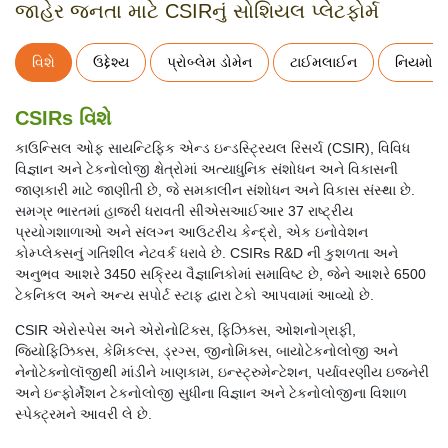
જાહેર જનતા માટે CSIRનું સોશિયલ પ્લેટફોર્મ
વિશે
ઉદ્દેશ્ય
પ્રોબ્લેમ ડોમેન
ટાઈમલાઈન
નિયમો અ
CSIRs વિશે
કાઉન્સિલ ઓફ સાયન્ટિફિક એન્ડ ઇન્ડસ્ટ્રિયલ રિસર્ચ (CSIR), વિવિધ
વિજ્ઞાન અને ટેકનોલોજી ક્ષેત્રોમાં અત્યાધુનિક સંશોધન અને વિકાસની
જાણકારી માટે જાણીતી છે, જે સમકાલીન સંશોધન અને વિકાસ સંસ્થા છે.
સમગ્ર ભારતમાં હાજરી ધરાવતી સીએસઆઈઆર 37 રાષ્ટ્રીય
પ્રયોગશાળાઓ અને સંલગ્ન આઉટરીચ કેન્દ્રો, એક ઇનોવેશન
કોમ્પ્લેક્સનું ગતિશીલ નેટવર્ક ધરાવે છે. CSIRs R&D ની કુશળતા અને
અનુભવ આશરે 3450 સક્રિય વૈજ્ઞાનિકોમાં સમાવિષ્ટ છે, જેને આશરે 6500
ટેકનિકલ અને અન્ય સપોર્ટ સ્ટાફ દ્વારા ટેકો આપવામાં આવ્યો છે.
CSIR એરોસ્પેસ અને એરોનોટિક્સ, ફિઝિક્સ, ઓશનોગ્રાફી,
જિયોફિઝિક્સ, કેમિકલ્સ, ડ્રગ્સ, જીનોમિક્સ, બાયોટેકનોલોજી અને
નેનોટેક્નોલૉજીથી માંડીને ખાણકામ, ઇન્સ્ટ્રુમેન્ટેશન, પર્યાવરણીય ઇજનેરી
અને ઇન્ફોર્મેશન ટેકનોલોજી સુધીના વિજ્ઞાન અને ટેકનોલોજીના વિશાળ
સ્પેક્ટ્રમને આવરી લે છે.