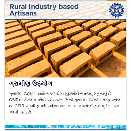
ગ્રામીણ ઉદ્યોગ
ગ્રામીણ ઉદ્યોગ સાથે સંકળાયેલા મુદ્દાઓને સમજવું મહત્વનું છે.
CSIRની કેટલીક એવી પ્રોડક્ટ્સ છે જે ગ્રામીણ ઉદ્યોગ તરફ વળેલી
છે. CSIR ગ્રામીણ ઔદ્યોગિક ક્ષેત્રમાં આ ટેકનોલોજીને પ્રોત્સાહન
આપી રહ્યું છે.