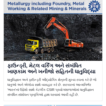
ફાઉન્ડ્રી, મેટલ વર્કિંગ અને સંબંધિત
ખાણકામ અને ખનીજો સહિતની ધાતુવિદ્યા
ધાતુવિજ્ઞાન અને ફાઉન્ડ્રી ઔદ્યોગિક ક્ષેત્રની મુખ્ય રચના કરે છે જે
ધાતુઓ અને એલોય સાથે વ્યવહાર કરે છે. સરકારનાં આત્મનિર્ભર
'ભારત'નાં ઉદ્દેશો સાથે કેટલીક CSIR પ્રયોગશાળાઓમાં ધાતુવિજ્ઞાન
સંબંધિત સંશોધન પ્રવૃત્તિઓ હાથ ધરવામાં આવી રહી છે.