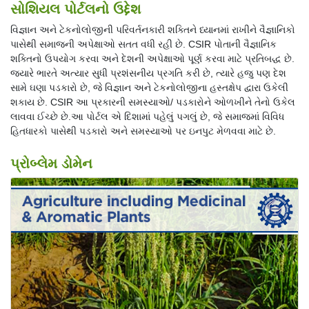
સોશિયલ પોર્ટલનો ઉદ્દેશ
વિજ્ઞાન અને ટેકનોલોજીની પરિવર્તનકારી શક્તિને ધ્યાનમાં રાખીને વૈજ્ઞાનિકો
પાસેથી સમાજની અપેક્ષાઓ સતત વધી રહી છે. CSIR પોતાની વૈજ્ઞાનિક
શક્તિનો ઉપયોગ કરવા અને દેશની અપેક્ષાઓ પૂર્ણ કરવા માટે પ્રતિબદ્ધ છે.
જ્યારે ભારતે અત્યાર સુધી પ્રશંસનીય પ્રગતિ કરી છે, ત્યારે હજુ પણ દેશ
સામે ઘણા પડકારો છે, જે વિજ્ઞાન અને ટેકનોલોજીના હસ્તક્ષેપ દ્વારા ઉકેલી
શકાય છે. CSIR આ પ્રકારની સમસ્યાઓ/ પડકારોને ઓળખીને તેનો ઉકેલ
લાવવા ઈચ્છે છે.આ પોર્ટલ એ દિશામાં પહેલું પગલું છે, જે સમાજમાં વિવિધ
હિતધારકો પાસેથી પડકારો અને સમસ્યાઓ પર ઇનપુટ મેળવવા માટે છે.
પ્રોબ્લેમ ડોમેન