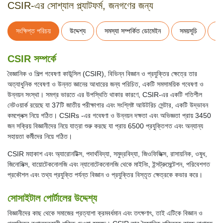
CSIR-এর সোশ্যাল প্ল্যাটফর্ম, জনগণের জন্য
সংক্ষিপ্ত পরিচয়
উদ্দেশ্য
সমস্যা সম্পর্কিত ডোমেইন
সময়সূচি
নি
CSIR সম্পর্কে
বৈজ্ঞানিক ও শিল্প গবেষণা কাউন্সিল (CSIR), বিভিন্ন বিজ্ঞান ও প্রযুক্তির ক্ষেত্রে তার
অত্যাধুনিক গবেষণা ও উন্নত জ্ঞানের আধারের জন্য পরিচিত, একটি সমসাময়িক গবেষণা ও
উন্নয়ন সংস্থা। সমগ্র ভারতে এর উপস্থিতি থাকার কারণে, CSIR-এর একটি গতিশীল
নেটওয়ার্ক রয়েছে যা 37টি জাতীয় পরীক্ষাগার এবং সংশ্লিষ্ট আউটরিচ সেন্টার, একটি উদ্ভাবন
কমপ্লেক্স নিয়ে গঠিত। CSIRs -এর গবেষণা ও উন্নয়ন দক্ষতা এবং অভিজ্ঞতা প্রায় 3450
জন সক্রিয় বিজ্ঞানীদের নিয়ে যাত্রা শুরু করছে যা প্রায় 6500 প্রযুক্তিগত এবং অন্যান্য
সহায়তা কর্মীদের নিয়ে গঠিত।
CSIR মহাকাশ এবং অ্যারোনটিক্স, পদার্থবিদ্যা, সমুদ্রবিদ্যা, জিওফিজিক্স, রাসায়নিক, ওষুধ,
জিনোমিক্স, বায়োটেকনোলজি এবং ন্যানোটেকনোলজি থেকে মাইনিং, ইন্সট্রুমেন্টেশন, পরিবেশগত
প্রকৌশল এবং তথ্য প্রযুক্তি পর্যন্ত বিজ্ঞান ও প্রযুক্তির বিস্তৃত ক্ষেত্রকে কভার করে।
সোসাইটাল পোর্টালের উদ্দেশ্য
বিজ্ঞানীদের কাছ থেকে সমাজের প্রত্যাশা ক্রমবর্ধমান এবং তৎক্ষণাৎ, তাই এটিকে বিজ্ঞান ও