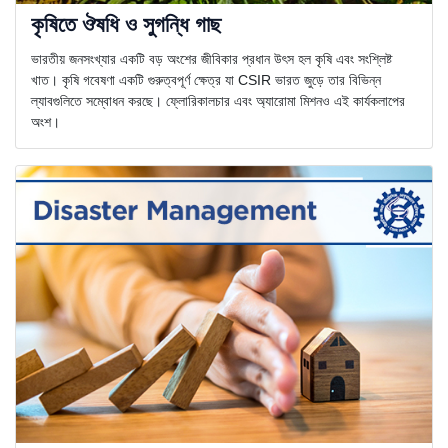
কৃষিতে ঔষধি ও সুগন্ধি গাছ
ভারতীয় জনসংখ্যার একটি বড় অংশের জীবিকার প্রধান উৎস হল কৃষি এবং সংশ্লিষ্ট
খাত। কৃষি গবেষণা একটি গুরুত্বপূর্ণ ক্ষেত্র যা CSIR ভারত জুড়ে তার বিভিন্ন
ল্যাবগুলিতে সম্বোধন করছে। ফ্লোরিকালচার এবং অ্যারোমা মিশনও এই কার্যকলাপের
অংশ।