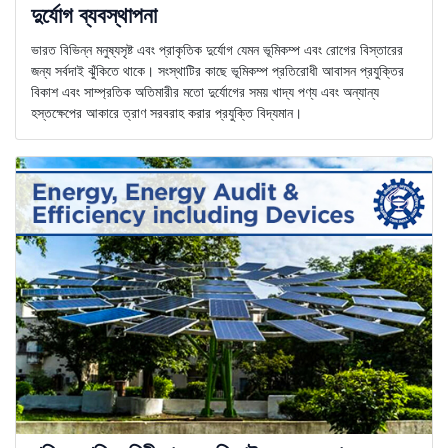
দুর্যোগ ব্যবস্থাপনা
ভারত বিভিন্ন মনুষ্যসৃষ্ট এবং প্রাকৃতিক দুর্যোগ যেমন ভূমিকম্প এবং রোগের বিস্তারের
জন্য সর্বদাই ঝুঁকিতে থাকে। সংস্থাটির কাছে ভূমিকম্প প্রতিরোধী আবাসন প্রযুক্তির
বিকাশ এবং সাম্প্রতিক অতিমারীর মতো দুর্যোগের সময় খাদ্য পণ্য এবং অন্যান্য
হস্তক্ষেপের আকারে ত্রাণ সরবরাহ করার প্রযুক্তি বিদ্যমান।