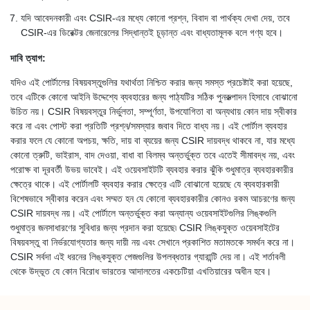
যদি আবেদনকারী এবং CSIR-এর মধ্যে কোনো প্রশ্ন, বিবাদ বা পার্থক্য দেখা দেয়, তবে
CSIR-এর ডিরেক্টর জেনারেলের সিদ্ধান্তই চূড়ান্ত এবং বাধ্যতামূলক বলে গণ্য হবে।
দাবি ত্যাগ:
যদিও এই পোর্টালের বিষয়বস্তুগুলির যথার্থতা নিশ্চিত করার জন্য সমস্ত প্রচেষ্টাই করা হয়েছে,
তবে এটিকে কোনো আইনি উদ্দেশ্যে ব্যবহারের জন্য পাঠ্যটির সঠিক পুনরুত্পাদন হিসাবে বোঝানো
উচিত নয়। CSIR বিষয়বস্তুর নির্ভুলতা, সম্পূর্ণতা, উপযোগিতা বা অন্যথায় কোন দায় স্বীকার
করে না এবং পোস্ট করা প্রতিটি প্রশ্ন/সমস্যার জবাব দিতে বাধ্য নয়। এই পোর্টাল ব্যবহার
করার ফলে যে কোনো অপচয়, ক্ষতি, দায় বা ব্যয়ের জন্য CSIR দায়বদ্ধ থাকবে না, যার মধ্যে
কোনো ত্রুটি, ভাইরাস, বাদ দেওয়া, বাধা বা বিলম্ব অন্তর্ভুক্ত তবে এতেই সীমাবদ্ধ নয়, এবং
পরোক্ষ বা দূরবর্তী উভয় ভাবেই। এই ওয়েবসাইটটি ব্যবহার করার ঝুঁকি শুধুমাত্র ব্যবহারকারীর
ক্ষেত্রে থাকে। এই পোর্টালটি ব্যবহার করার ক্ষেত্রে এটি বোঝানো হয়েছে যে ব্যবহারকারী
বিশেষভাবে স্বীকার করেন এবং সম্মত হন যে কোনো ব্যবহারকারীর কোনও রকম আচরণের জন্য
CSIR দায়বদ্ধ নয়। এই পোর্টালে অন্তর্ভুক্ত করা অন্যান্য ওয়েবসাইটগুলির লিঙ্কগুলি
শুধুমাত্র জনসাধারণের সুবিধার জন্য প্রদান করা হয়েছে৷ CSIR লিঙ্কযুক্ত ওয়েবসাইটের
বিষয়বস্তু বা নির্ভরযোগ্যতার জন্য দায়ী নয় এবং সেখানে প্রকাশিত মতামতকে সমর্থন করে না।
CSIR সর্বদা এই ধরনের লিঙ্কযুক্ত পেজগুলির উপলব্ধতার গ্যারান্টি দেয় না। এই শর্তাবলী
থেকে উদ্ভূত যে কোন বিরোধ ভারতের আদালতের একচেটিয়া এখতিয়ারের অধীন হবে।