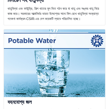
মিনারেল সহ ধাতুবিদ্যা
ধাতুবিদ্যা এবং ফাউন্ড্রি, শিল্প খাতের মূল ভিত গঠন করে যা ধাতু এবং সঙ্কর ধাতু নিয়ে
কাজ করে। সরকারের আত্মনির্ভর ভারত উদ্দেশ্যের সাথে মিল রেখে ধাতুবিদ্যা সংক্রান্ত
গবেষণা কার্যক্রম CSIR-এর বেশ কয়েকটি ল্যাবে পরিচালিত হচ্ছে।
বহনযোগ্য জল