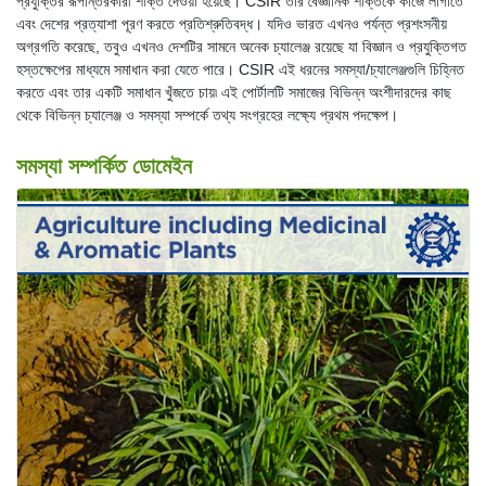
প্রযুক্তির রূপান্তরকারী শক্তি দেওয়া হয়েছে। CSIR তার বৈজ্ঞানিক শক্তিকে কাজে লাগাতে
এবং দেশের প্রত্যাশা পূরণ করতে প্রতিশ্রুতিবদ্ধ। যদিও ভারত এখনও পর্যন্ত প্রশংসনীয়
অগ্রগতি করেছে, তবুও এখনও দেশটির সামনে অনেক চ্যালেঞ্জ রয়েছে যা বিজ্ঞান ও প্রযুক্তিগত
হস্তক্ষেপের মাধ্যমে সমাধান করা যেতে পারে। CSIR এই ধরনের সমস্যা/চ্যালেঞ্জগুলি চিহ্নিত
করতে এবং তার একটি সমাধান খুঁজতে চায়৷ এই পোর্টালটি সমাজের বিভিন্ন অংশীদারদের কাছ
থেকে বিভিন্ন চ্যালেঞ্জ ও সমস্যা সম্পর্কে তথ্য সংগ্রহের লক্ষ্যে প্রথম পদক্ষেপ।
সমস্যা সম্পর্কিত ডোমেইন