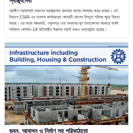
স্বাস্থ্যসেবা
গ্রামীণ প্রেক্ষাপটে ভারতের স্বাস্থ্যসেবা ব্যবস্থা অনেক সমস্যার মধ্যে রয়েছে। এই
বিভাগে CSIR-এর গবেষণা কার্যক্রমের ক্ষেত্রটি রোগের বিস্তৃত পরিসর জুড়ে বিচরণ
করছে। এর মধ্যে নজরদারি, ওষুধপত্র এবং অন্যান্য মূল হস্তক্ষেপের আকারে যথেষ্ট
পরিমাপে কোভিড-19 অতিমারীর বিরুদ্ধে লড়াই করাও অন্তর্ভুক্ত রয়েছে।
ভবন, আবাসন ও নির্মাণ সহ পরিকাঠামো