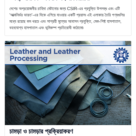
দেশের অপ্রয়োজনীয় চাহিদা মেটানোর জন্য CSIR-এর প্রযুক্তি উপলব্ধ এবং এটি
'আত্মনির্ভর ভারত'-এর দিকে এগিয়ে যাওয়ার একটি প্রয়াস৷ এই এলাকায় তৈরি পণ্যগুলির
মধ্যে রয়েছে কম খরচে এবং সাশ্রয়ী মূল্যের আবাসন প্রযুক্তি, মেক-শিফ্ট হাসপাতাল,
বহনযোগ্য হাসপাতাল এবং ভূমিকম্প প্রতিরোধী কাঠামো৷
চামড়া ও চামড়ার প্রক্রিয়াকরণ