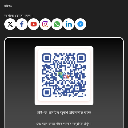
মাইগভ
আমাদের ফোলো করুন।
মাইগভ মোবাইল অ্যাপ ডাউনলোড করুন
এবং নতুন ভারত গঠনে অবদান অব্যাহত রাখুন।