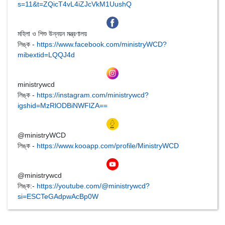
s=11&t=ZQicT4vL4iZJcVkM1UushQ
মহিলা ও শিশু উন্নয়ন মন্ত্রণালয়
লিঙ্ক -
https://www.facebook.com/ministryWCD?
mibextid=LQQJ4d
ministrywcd
লিঙ্ক -
https://instagram.com/ministrywcd?
igshid=MzRlODBiNWFlZA==
@ministryWCD
লিঙ্ক -
https://www.kooapp.com/profile/MinistryWCD
@ministrywcd
লিঙ্ক:-
https://youtube.com/@ministrywcd?
si=ESCTeGAdpwAcBp0W