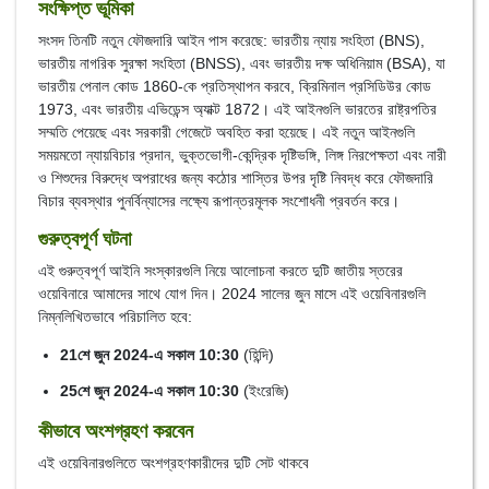
সংক্ষিপ্ত ভূমিকা
সংসদ তিনটি নতুন ফৌজদারি আইন পাস করেছে: ভারতীয় ন্যায় সংহিতা (BNS),
ভারতীয় নাগরিক সুরক্ষা সংহিতা (BNSS), এবং ভারতীয় দক্ষ অধিনিয়াম (BSA), যা
ভারতীয় পেনাল কোড 1860-কে প্রতিস্থাপন করবে, ক্রিমিনাল প্রসিডিউর কোড
1973, এবং ভারতীয় এভিডেন্স অ্যাক্ট 1872। এই আইনগুলি ভারতের রাষ্ট্রপতির
সম্মতি পেয়েছে এবং সরকারী গেজেটে অবহিত করা হয়েছে। এই নতুন আইনগুলি
সময়মতো ন্যায়বিচার প্রদান, ভুক্তভোগী-কেন্দ্রিক দৃষ্টিভঙ্গি, লিঙ্গ নিরপেক্ষতা এবং নারী
ও শিশুদের বিরুদ্ধে অপরাধের জন্য কঠোর শাস্তির উপর দৃষ্টি নিবদ্ধ করে ফৌজদারি
বিচার ব্যবস্থার পুনর্বিন্যাসের লক্ষ্যে রূপান্তরমূলক সংশোধনী প্রবর্তন করে।
গুরুত্বপূর্ণ ঘটনা
এই গুরুত্বপূর্ণ আইনি সংস্কারগুলি নিয়ে আলোচনা করতে দুটি জাতীয় স্তরের
ওয়েবিনারে আমাদের সাথে যোগ দিন। 2024 সালের জুন মাসে এই ওয়েবিনারগুলি
নিম্নলিখিতভাবে পরিচালিত হবে:
21শে জুন 2024-এ সকাল 10:30
(হিন্দি)
25শে জুন 2024-এ সকাল 10:30
(ইংরেজি)
কীভাবে অংশগ্রহণ করবেন
এই ওয়েবিনারগুলিতে অংশগ্রহণকারীদের দুটি সেট থাকবে