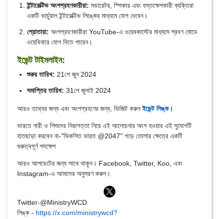
ইন্টারেক্টিভ অংশগ্রহণকারীরা:
মডারেটর, স্পিকার এবং হস্তক্ষেপকারী ব্যক্তিরা
একটি ভার্চুয়াল ইন্টারেক্টিভ লিঙ্কের মাধ্যমে যোগ দেবেন।
শ্রোতারা:
অংশগ্রহণকারীরা YouTube-এ ওয়েবকাস্টের মাধ্যমে শ্রবণ মোডে
ওয়েবিনারে যোগ দিতে পারেন।
ইভেন্ট টাইমলাইন:
শুরুর তারিখ:
21শে জুন 2024
সমাপ্তির তারিখ:
31শে জুলাই 2024
আরও তথ্যের জন্য এবং অংশগ্রহণের জন্য, ভিজিট করুন
ইভেন্ট লিঙ্ক।
ভারতে নারী ও শিশুদের নিরাপত্তা নিয়ে এই আলোচনার অংশ হওয়ার এই সুযোগটি
হাতছাড়া করবেন না-"ভিকসিত ভারত @2047" গড়ে তোলার ক্ষেত্রে একটি
গুরুত্বপূর্ণ পদক্ষেপ
আরও আপডেটের জন্য সাথে থাকুন। Facebook, Twitter, Koo, এবং
Instagram-এ আমাদের অনুসরণ করুন।
Twitter-@MinistryWCD
লিঙ্ক -
https://x.com/ministrywcd?