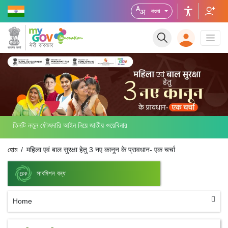
বাংলা
তিনটি নতুন ফৌজদারি আইন নিয়ে জাতীয় ওয়েবিনার
হোম
महिला एवं बाल सुरक्षा हेतु 3 नए कानून के प्रावधान- एक चर्चा
সাবমিশন বন্ধ
Home