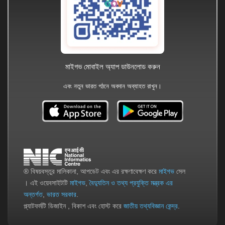
মাইগভ মোবাইল অ্যাপ ডাউনলোড করুন
এবং নতুন ভারত গঠনে অবদান অব্যাহত রাখুন।
® বিষয়বস্তুর মালিকানা, আপডেট এবং এর রক্ষণাবেক্ষণ করে
মাইগভ
সেল
। এই ওয়েবসাইটটি
মাইগভ
,
বৈদ্যুতিন ও তথ্য প্রযুক্তি মন্ত্রক এর
অন্তর্গত
,
ভারত সরকার
.
প্ল্যাটফর্মটি ডিজাইন , বিকাশ এবং হোস্ট করে
জাতীয় তথ্যবিজ্ঞান কেন্দ্র
.