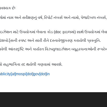
શ્યક છેઃ
માં નામ અને સર્વેક્ષણનું વર્ષ, રિપોર્ટ નંબર્સ અને નામો, પેજ/ટેબલ નંબ
લાઇઝેશન માટે ઉપયોગમાં લેવાતા કોડ (doc ફાઇલમાં) સાથે ઉપયોગમાં લેવાત
ેશબોર્ડ્સની સ્પષ્ટ અને સારી રીતે દસ્તાવેજીકરણ કરાયેલી પ્રસ્તુતિ.
ળવેલી આંતરદૃષ્ટિ અને કાર્યરત વિઝ્યુલાઇઝેશન વ્યૂહરચનાઓની રૂપરે
તો સહભાગિતા રદ થયેલી ગણવામાં આવશે.
blicity[at]mospi[dot]gov[dot]in