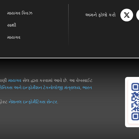
માયગવ ક્વિઝ
અમને ફૉલો કરો
સાથી
માયગવ
ળવણી
માયગવ
સેલ દ્વારા કરવામાં આવે છે. આ વેબસાઈટ
્રોનિક્સ અને ઇન્ફોર્મેશન ટેકનોલોજી મંત્રાલય
,
ભારત
હોસ્ટ
નેશનલ ઇન્ફોર્મેટિક્સ સેન્ટર
.