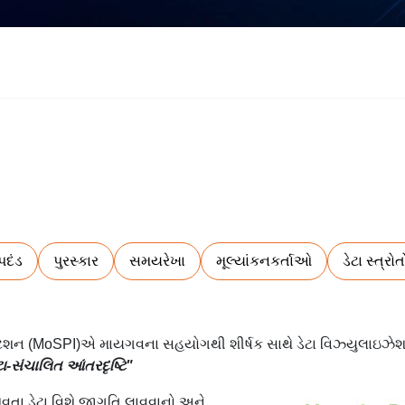
પદંડ
પુરસ્કાર
સમયરેખા
મૂલ્યાંકનકર્તાઓ
ડેટા સ્ત્રોત
િમેન્ટેશન (MoSPI)એ માયગવના સહયોગથી શીર્ષક સાથે ડેટા વિઝ્યુલાઇઝેશ
ા-સંચાલિત આંતરદૃષ્ટિ"
આવતા ડેટા વિશે જાગૃતિ લાવવાનો અને