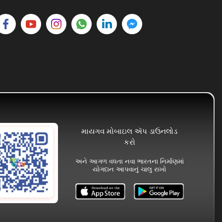
માયગવ મોબાઇલ ઍપ ડાઉનલોડ
કરો
અને આગળ વધતા નવા ભારતના નિર્માણમાં
યોગદાન આપવાનું ચાલુ રાખો