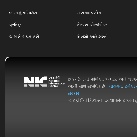
ભારતનું પરિવર્તન
માયગવ બ્લોગ
પ્રતિજ્ઞા
કેમ્પસ એમ્બેસેડર
અમારો સંપર્ક કરો
નિયમો અને શરતો
© કન્ટેન્ટની માલિકી, અપડેટ અને જા
આની સાથે સબંધિત છે -
માયગવ
,
ઇલેક્ટ
સરકાર
.
પ્લેટફોર્મની ડિઝાઇન, ડેવલોપમેન્ટ અને 