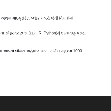
ર્સ, અથવા માઇક્રોડેટા બ્લોક નંબરો જેવી વિગતોનો
ા સોફ્ટવેર ટૂલ્સ (દા.ત. R, Python)નું દસ્તાવેજીકરણ.
ખા આપતો લેખિત અહેવાલ. શબ્દ મર્યાદા મહત્તમ 1000