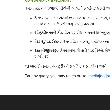
સબમિશન માર્ગદર્શિકા
તમામ સહભાગીઓએ નીચેની બાબતો સબમિટ કરવી આવ
ડેટા
: ચોક્કસ ડેટાસેટનો ઉપયોગ કરવામાં આવે છે, જે
સમાવેશ થાય છે, જો લાગુ પડતું હોય તો.
સોફ્ટવેર અને કોડ
: ડેટા પ્રોસેસિંગ અને વિઝ્યુ
વિઝ્યુલાઇઝેશન
: તેમના ડેટા વિઝ્યુલાઇઝેશન્સ/ડ
દસ્તાવેજીકરણ
: ઉપયોગમાં લેવાતી પદ્ધતિઓ, મે
શબ્દો હશે.
જો જરૂરી તમામ એન્ટ્રીઓ સબમિટ કરવામાં ન આવે, 
For any query, you may reach out to:
media[dot]pu