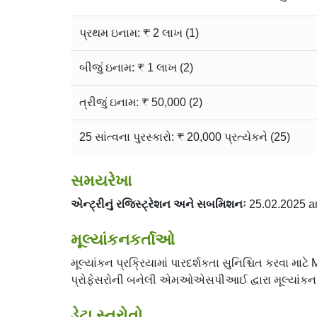
પ્રથમ ઇનામ: ₹ 2 લાખ (1)
બીજું ઇનામ: ₹ 1 લાખ (2)
ત્રીજું ઇનામ: ₹ 50,000 (2)
25 સાંત્વના પુરસ્કારો: ₹ 20,000 પ્રત્યેકને (25)
સમયરેખા
એન્ટ્રીનું રજિસ્ટ્રેશન અને સબમિશનઃ
25.02.2025 a
મૂલ્યાંકનકર્તાઓ
મૂલ્યાંકન પ્રક્રિયામાં પારદર્શકતા સુનિશ્ચિત કરવા મ
પ્રોફેસરોની બનેલી એમઓએસપીઆઈ દ્વારા મૂલ્યાંકનક
ડેટા સ્ત્રોતો