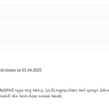
nd closes on 01.04.2025
ાટે MoSPIની બહાર લાગુ આંકડા, ડેટા વિઝ્યુલાઇઝેશન અને પ્રસ્તુત ડોમેન
ારોની એક પેનલ તૈયાર કરવામાં આવશે.