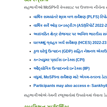
સહભાગીઓ MoSPIની વેબસાઇટ પર ઉપલબ્ધ નીચેના સત્તાવ
વાર્ષિક સમયાંતરે શ્રમ બળ સર્વેક્ષણ (PLFS) રિપો
વાર્ષિક સર્વે ઓફ ઇન્ડસ્ટ્રીઝ (ASI)રિપોર્ટ 2022-
અસંગઠિત ક્ષેત્ર રોજગાર પર અખિલ ભારતીય સર
ઘરગથ્થું ગ્રાહક ખર્ચ સર્વેક્ષણ (HCES) 2022-23 ર
કુલ ઘરેલું ઉત્પાદન (GDP) સહિત નેશનલ એકાઉન્ટ
કન્ઝ્યુમર પ્રાઈસ ઇન્ડેક્સ (CPI)
ઔદ્યોગિક ઉત્પાદનનો ઇન્ડેક્સ (IIP)
વધુમાં, MoSPIના સર્વેક્ષણ માટે એકમ-સ્તરના ડેટ
Participants may also access e- Sankhyi
સહભાગીઓએ તેમની રજૂઆતોમાં ઉપયોગમાં લેવાતા ડેટા સ્ર