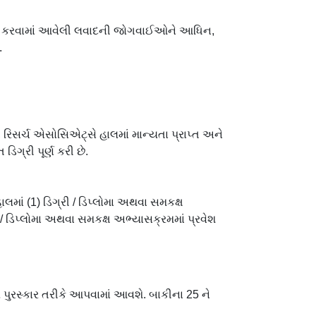
ન્ય કરવામાં આવેલી લવાદની જોગવાઈઓને આધિન,
.
, રિસર્ચ એસોસિએટ્સે હાલમાં માન્યતા પ્રાપ્ત અને
િગ્રી પૂર્ણ કરી છે.
ાલમાં (1) ડિગ્રી / ડિપ્લોમા અથવા સમકક્ષ
રી / ડિપ્લોમા અથવા સમકક્ષ અભ્યાસક્રમમાં પ્રવેશ
ીય પુરસ્કાર તરીકે આપવામાં આવશે. બાકીના 25 ને