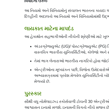
વિવાદનો ઉકેલઃ
આ નિયમો અને વિનિયમોનું સંચાલન ભારતના કાયદા અ
દિલ્હીની અદાલતો આ નિયમો અને વિનિયમોમાંથી ઉદ્ભવતા
લાયકાત માટેના માપદંડ
આ હેકાથોન સહભાગીઓની નીચેની શ્રેણીઓ માટે ખુલ્લું
અંડરગ્રેજ્યુએટ (UG)/ પોસ્ટગ્રેજ્યુએટ (PG) ડિ
વાસ્તવિક ભારતીય યુનિવર્સિટીઓ, કોલેજો અને સંસ
તેમાં ભાગ લેનારાઓ ભારતીય નાગરિકો હોવા જો
એન્ટ્રીઓના મૂલ્યાંકન પછી, વિજેતા ઉમેદવારોએ તે
અભ્યાસક્રમમાં પ્રવેશ મેળવેલ યુનિવર્સિટીનો બોન
મેળવ્યો છે.
પુરસ્કાર
સૌથી વધુ નોર્મલાઇઝ્ડ સ્કોર્સવાળી ટોચની 30 એન્ટ્રીઓ
આશ્વાસન ઇનામો મળશે. ઇનામની વિગતો નીચે મુજબ છે