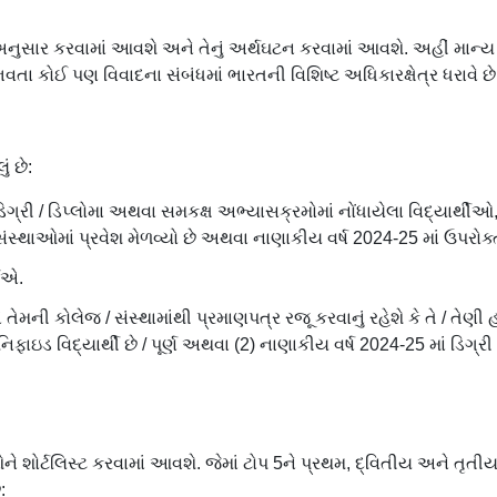
નુસાર કરવામાં આવશે અને તેનું અર્થઘટન કરવામાં આવશે. અહીં મા
 કોઈ પણ વિવાદના સંબંધમાં ભારતની વિશિષ્ટ અધિકારક્ષેત્ર ધરાવે છે
 છે:
ગ્રી / ડિપ્લોમા અથવા સમકક્ષ અભ્યાસક્રમોમાં નોંધાયેલા વિદ્યાર્થીઓ
્થાઓમાં પ્રવેશ મેળવ્યો છે અથવા નાણાકીય વર્ષ 2024-25 માં ઉપરોક્ત ડ
ઈએ.
મની કોલેજ / સંસ્થામાંથી પ્રમાણપત્ર રજૂ કરવાનું રહેશે કે તે / તેણી હ
િફાઇડ વિદ્યાર્થી છે / પૂર્ણ અથવા (2) નાણાકીય વર્ષ 2024-25 માં ડિગ્
ને શોર્ટલિસ્ટ કરવામાં આવશે. જેમાં ટોપ 5ને પ્રથમ, દ્વિતીય અને તૃત
: