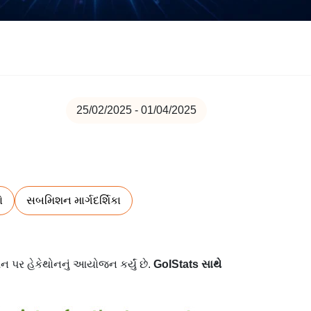
25/02/2025 - 01/04/2025
ો
સબમિશન માર્ગદર્શિકા
ન પર હેકેથોનનું આયોજન કર્યું છે.
GoIStats સાથે