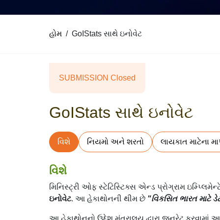
હોમ
GoIStats સાથે ઇનોવેટ
SUBMISSION Closed
GoIStats સાથે ઇનોવેટ
વિશે
નિયમો અને શરતો
લાયકાત માટેના મા
વિશે
મિનિસ્ટ્રી ઓફ સ્ટેટિસ્ટિક્સ એન્ડ પ્રોગ્રામ ઇમ્પ્લ
ઇનોવેટ
. આ હેકાથોનની થીમ છે
"વિકસિત ભારત માટે ડેટ
આ હેકાથોનનો ઉદ્દેશ મંત્રાલય દ્વારા જનરેટ કરવામાં 