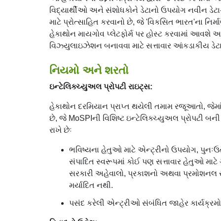
વિદ્યાર્થીઓ અને સંશોધકોને ડેટાનો ઉપયોગ નવીન ડેટા
માટે પ્રોત્સાહિત કરવાનો છે, જે 'વિકસિત ભારત'ના નિર
હેકાથોન માયગોવ પ્લેટફોર્મ પર હોસ્ટ કરવામાં આવ
વિઝ્યુલાઇઝેશન બનાવવા માટે સત્તાવાર આંકડાકીય ડેટા
નિયમો અને શરતો
ઇન્ટેલિક્ચ્યુઅલ પ્રોપટી રાઇટ્સ:
હેકાથોન દરમિયાન પ્રાપ્ત થયેલી તમામ રજૂઆતો, જેમાં
છે, જે MoSPIની વિશિષ્ટ ઇન્ટેલિક્ચ્યુઅલ પ્રોપટી 
રાખે છેઃ
ભવિષ્યના હેતુઓ માટે એન્ટ્રીનો ઉપયોગ, પુ
સંપાદિત સ્વરૂપમાં કોઈ પણ સત્તાવાર હેતુઓ માટે 
સરકારી અહેવાલો, પ્રકાશનો અથવા પ્રમોશનલ સામ
મર્યાદિત નથી.
પસંદ કરેલી એન્ટ્રીઓ સંબંધિત જાહેર કાર્યક્રમ