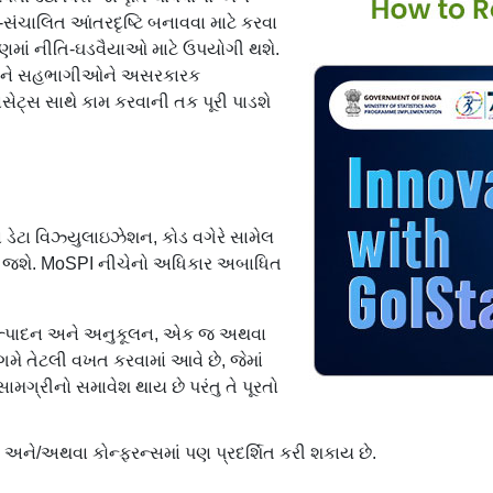
-સંચાલિત આંતરદૃષ્ટિ બનાવવા માટે કરવા
્માણમાં નીતિ-ઘડવૈયાઓ માટે ઉપયોગી થશે.
શે અને સહભાગીઓને અસરકારક
સેટ્સ સાથે કામ કરવાની તક પૂરી પાડશે
 ડેટા વિઝ્યુલાઇઝેશન, કોડ વગેરે સામેલ
બની જશે. MoSPI નીચેનો અધિકાર અબાધિત
નઃઉત્પાદન અને અનુકૂલન, એક જ અથવા
ગમે તેટલી વખત કરવામાં આવે છે, જેમાં
ગ્રીનો સમાવેશ થાય છે પરંતુ તે પૂરતો
ો અને/અથવા કોન્ફરન્સમાં પણ પ્રદર્શિત કરી શકાય છે.