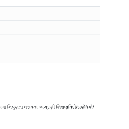
્સમાં નિપુણતા ધરાવતાં અગ્રણી શિક્ષણવિદો/સંશોધકો/