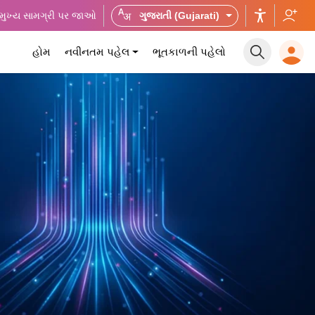
મુખ્ય સામગ્રી પર જાઓ
ગુજરાતી (Gujarati)
હોમ
નવીનતમ પહેલ
ભૂતકાળની પહેલો