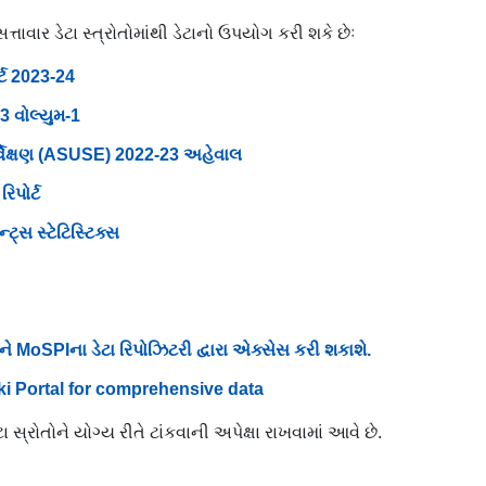
ાર ડેટા સ્ત્રોતોમાંથી ડેટાનો ઉપયોગ કરી શકે છેઃ
ર્ટ 2023-24
23 વોલ્યુમ-1
્વેક્ષણ (ASUSE) 2022-23 અહેવાલ
િપોર્ટ
્સ સ્ટેટિસ્ટિક્સ
ાને MoSPIના ડેટા રિપોઝિટરી દ્વારા એક્સેસ કરી શકાશે.
ki Portal for comprehensive data
ોતોને યોગ્ય રીતે ટાંકવાની અપેક્ષા રાખવામાં આવે છે.