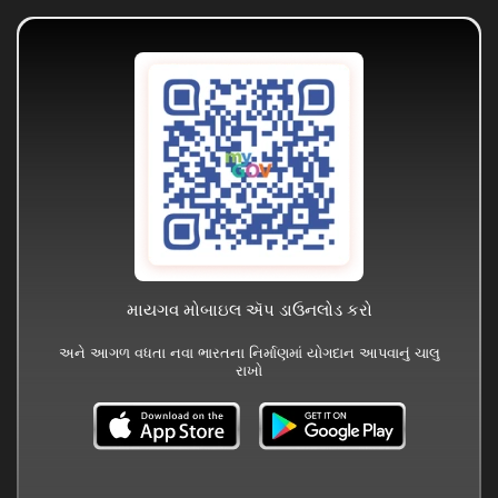
માયગવ મોબાઇલ ઍપ ડાઉનલોડ કરો
અને આગળ વધતા નવા ભારતના નિર્માણમાં યોગદાન આપવાનું ચાલુ
રાખો