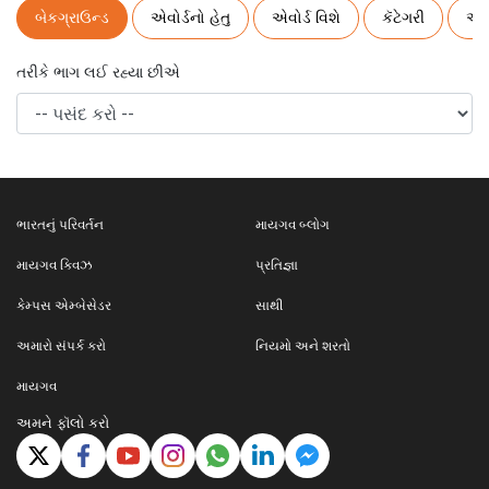
બેકગ્રાઉન્ડ
એવોર્ડનો હેતુ
એવોર્ડ વિશે
કૅટેગરી
એવો
તરીકે ભાગ લઈ રહ્યા છીએ
ભારતનું પરિવર્તન
માયગવ બ્લોગ
માયગવ ક્વિઝ
પ્રતિજ્ઞા
કેમ્પસ એમ્બેસેડર
સાથી
અમારો સંપર્ક કરો
નિયમો અને શરતો
માયગવ
અમને ફૉલો કરો