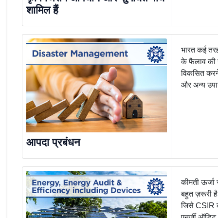
शामिल हैं
भारत कई तरह 
के फैलाव की 
विकसित करने 
और अन्य उपायो
आपदा प्रबंधन
कीमती ऊर्जा 
बहुत ज़रूरी ह
जिसे CSIR की
एनर्जी ऑडिट