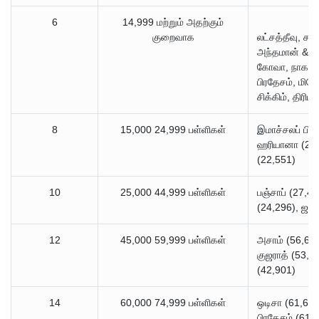
6
14,999 மற்றும் அதற்கும்
குறைவாக
லட்சத்தீவு, ச
அந்தமான் & நிக
கோவா, நாகாலா
பிரதேசம், மிசோ
சிக்கிம், திரி
8
15,000 24,999 பள்ளிகள்
இமாச்சலப் பிர
ஹரியானா (23,
(22,551)
10
25,000 44,999 பள்ளிகள்
பஞ்சாப் (27,40
(24,296), ஜார
12
45,000 59,999 பள்ளிகள்
அசாம் (56,630)
குஜராத் (53,6
(42,901)
14
60,000 74,999 பள்ளிகள்
ஒடிசா (61,693)
பிரதேசம் (61,