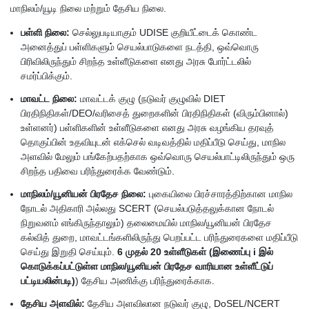
மாநிலம்/யூடி நிலை மற்றும் தேசிய நிலை.
பள்ளி நிலை:
செல்லுபடியாகும் UDISE குறியீட்டைக் கொண்ட
அனைத்துப் பள்ளிகளும் செயல்பாடுகளை நடத்தி, ஒவ்வொரு
பிரிவிலிருந்தும் சிறந்த உள்ளீடுகளை எனது அரசு போர்ட்டலில்
சமர்ப்பிக்கும்.
மாவட்ட நிலை:
மாவட்டக் குழு (நடுவர் குழுவில் DIET
பிரதிநிதிகள்/DEO/வரிசைத் துறைகளின் பிரதிநிதிகள் (விரும்பினால்)
உள்ளனர்) பள்ளிகளின் உள்ளீடுகளை எனது அரசு வழங்கிய தரவுத்
தொகுப்பின் உதவியுடன் எக்செல் வடிவத்தில் மதிப்பீடு செய்து, மாநில
அளவில் மேலும் பங்கேற்பதற்காக ஒவ்வொரு செயல்பாட்டிலிருந்தும் ஒரு
சிறந்த பதிவை பரிந்துரைக்க வேண்டும்.
மாநிலம்/யூனியன் பிரதேச நிலை:
புகையிலை பிரச்சாரத்திற்கான மாநில
நோடல் அதிகாரி அல்லது SCERT (செயல்படுத்தலுக்கான நோடல்
நிறுவனம் எங்கிருந்தாலும்) தலைமையில் மாநில/யூனியன் பிரதேச
கல்வித் துறை, மாவட்டங்களிலிருந்து பெறப்பட்ட பரிந்துரைகளை மதிப்பீடு
செய்து இறுதி செய்யும்.
6 முதல் 20 உள்ளீடுகள் (இணைப்பு i இல்
கொடுக்கப்பட்டுள்ள மாநில/யூனியன் பிரதேச வாரியான உள்ளீட்டுப்
பட்டியலின்படி)
) தேசிய அணிக்கு பரிந்துரைக்காக.
தேசிய அளவில்:
தேசிய அளவிலான நடுவர் குழு, DoSEL/NCERT