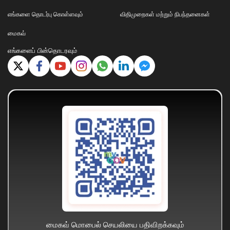
எங்களை தொடர்பு கொள்ளவும்
விதிமுறைகள் மற்றும் நிபந்தனைகள்
மைகவ்
எங்களைப் பின்தொடரவும்
மைகவ் மொபைல் செயலியை பதிவிறக்கவும்