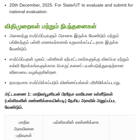
20th December, 2025: For State/UT to evaluate and submit for
national evaluation.
விதிமுறைகள் மற்றும் நிபந்தனைகள்
அனைத்து சமர்ப்பிப்புகளும் அசலாக இருக்க வேண்டும் மற்றும்
பங்கேற்கும் பள்ளி மாணவர்களால் உருவாக்கப்பட்டதாக இருக்க
வேண்டும்.
சமர்ப்பிப்பதன் மூலம், பள்ளிகள் ஏற்பாட்டாளர்களுக்கு விளம்பர மற்றும்
கல்வி நோக்கங்களுக்காக பொருட்களைப் பயன்படுத்துவதற்கான
உரிமையை வழங்குகின்றன.
தாமதமாக சமர்ப்பிக்கப்படும் விண்ணப்பங்கள் பரிசீலிக்கப்படாது.
அட்டவணை 1: மாநில/யூனியன் பிரதேச வாரியான உள்ளீடுகள்
(பள்ளிகளின் எண்ணிக்கையின்படி) தேசிய அளவில் அனுப்பப்பட
வேண்டும்.
மாநில
பள்ளிகளின் எண்ணிக்கை
அளவிலான
பதிவுகள்