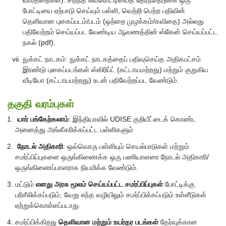
வார்த்தைகள்): சிறந்த சுவரொட்டியைத் தேர்ந்தெடுக்க ஒரு
போட்டியை ஏற்பாடு செய்யும் பள்ளி, வெற்றி பெற்ற பதிவின்
தெளிவான புகைப்படம்/படம் (ஒற்றை முழக்கம்/கவிதை) அல்லது
பதிவேற்றம் செய்யப்பட வேண்டிய ஆவணத்தின் ஸ்கேன் செய்யப்பட்ட
நகல் (pdf).
நுக்கட் நாடகம்: நுக்கட் நாடகத்தைப் பதிவுசெய்த அதிகபட்சம்
இரண்டு புகைப்படங்கள் ஸ்கிரிப்ட் (கட்டாயமற்றது) மற்றும் குறுகிய
வீடியோ (கட்டாயமற்றது) உடன் பதிவேற்றப்பட வேண்டும்.
தகுதி வரம்புகள்
யார் பங்கேற்கலாம்
: இந்தியாவில் UDISE குறியீட்டைக் கொண்ட
அனைத்து அங்கீகரிக்கப்பட்ட பள்ளிகளும்
நோடல் அதிகாரி
: ஒவ்வொரு பள்ளியும் செயல்பாடுகள் மற்றும்
சமர்ப்பிப்புகளை ஒருங்கிணைக்க ஒரு பணியாளரை நோடல் அதிகாரி/
ஒருங்கிணைப்பாளராக நியமிக்க வேண்டும்.
மட்டும்
எனது அரசு மூலம் செய்யப்பட்ட சமர்ப்பிப்புகள்
போட்டிக்கு
பரிசீலிக்கப்படும்; வேறு எந்த வழியிலும் சமர்ப்பிக்கப்படும் உள்ளீடுகள்
ஏற்றுக்கொள்ளப்படாது.
சமர்ப்பிக்கிறது
தெளிவான மற்றும் உயர்தர படங்கள்
தேர்வுக்கான