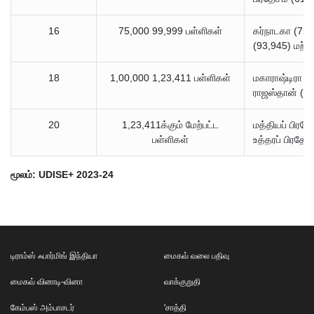
16
75,000 99,999 பள்ளிகள்
கர்நாடகா (75,
(93,945) மற்று
18
1,00,000 1,23,411 பள்ளிகள்
மகாராஷ்டிரா (1
ராஜஸ்தான் (1,
20
1,23,411க்கும் மேற்பட்ட
மத்தியப் பிரதே
பள்ளிகள்
உத்தரப் பிரதேச
மூலம்: UDISE+ 2023-24
டிராம்ஸ் ஃபார்மிங் இந்தியா
மைகவ் வலை பதிவு
மைகவ் வினாடி-வினா
வாக்குறுதி
கேம்பஸ் அம்பாசடர்
'சாத்தி