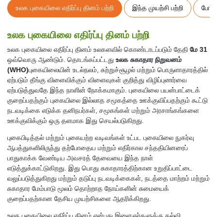
உலக புகையிலை எதிர்ப்பு தினம் பற்றி
இந்த முயற்சி பற்றி
போட்
உலக புகையிலை எதிர்ப்பு தினம் பற்றி
உலக புகையிலை எதிர்ப்பு தினம் உலகளவில் கொண்டாடப்படும் தேதி
மே 31
ஒவ்வொரு ஆண்டும். தொடங்கப்பட்டது
உலக சுகாதார நிறுவனம்
(WHO)
புகையிலையின் உடல்நலம், சுற்றுச்சூழல் மற்றும் பொருளாதாரத்தில்
ஏற்படும் தீங்கு விளைவிக்கும் விளைவுகள் குறித்து விழிப்புணர்வை
ஏற்படுத்துவதே இந்த நாளின் நோக்கமாகும். புகையிலை பயன்பாட்டைக்
குறைப்பதற்கும் புகையிலை இல்லாத சமூகத்தை ஊக்குவிப்பதற்கும் கூட்டு
நடவடிக்கை எடுக்க தனிநபர்கள், சமூகங்கள் மற்றும் அரசாங்கங்களை
ஊக்குவிக்கும் ஒரு தளமாக இது செயல்படுகிறது.
புகைபிடித்தல் மற்றும் புகையற்ற வடிவங்கள் உட்பட புகையிலை நுகர்வு
ஆபத்துகளிலிருந்து தற்போதைய மற்றும் எதிர்கால சந்ததியினரைப்
பாதுகாக்க வேண்டிய அவசரத் தேவையை இந்த நாள்
எடுத்துக்காட்டுகிறது. இது பொது சுகாதாரத்திற்கான உறுதிப்பாட்டை
வலுப்படுத்துகிறது மற்றும் தடுப்பு நடவடிக்கைகள், நடத்தை மாற்றம் மற்றும்
சுகாதார மேம்பாடு மூலம் தொற்றாத நோய்களின் சுமையைக்
குறைப்பதற்கான தேசிய முயற்சிகளை ஆதரிக்கிறது.
உலக புகையிலை எதிர்ப்பு தினம் என்பது இளைஞர்களுக்கு கல்வி