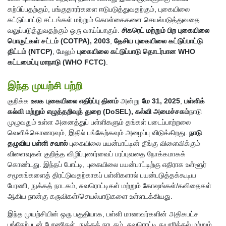
கற்பிப்பதற்கும், பங்குதாரர்களை ஈடுபடுத்துவதற்கும், புகையிலை
கட்டுப்பாட்டு சட்டங்கள் மற்றும் கொள்கைகளை செயல்படுத்துவதை
வலுப்படுத்துவதற்கும் ஒரு வாய்ப்பாகும்.
சிகரெட் மற்றும் பிற புகையிலை
பொருட்கள் சட்டம் (COTPA), 2003
,
தேசிய புகையிலை கட்டுப்பாட்டு
திட்டம் (NTCP)
, மேலும்
புகையிலை கட்டுப்பாடு தொடர்பான WHO
கட்டமைப்பு மாநாடு (WHO FCTC)
.
இந்த முயற்சி பற்றி
குறிக்க
உலக புகையிலை எதிர்ப்பு தினம்
அன்று
மே 31, 2025
,
பள்ளிக்
கல்வி மற்றும் எழுத்தறிவுத் துறை (DoSEL), கல்வி அமைச்சகம்
நாடு
முழுவதும் உள்ள அனைத்துப் பள்ளிகளும் தங்கள் படைப்பாற்றலை
வெளிக்கொணரவும், இதில் பங்கேற்கவும் அழைப்பு விடுக்கிறது.
நாடு
தழுவிய பள்ளி சவால்
புகையிலை பயன்பாட்டின் தீங்கு விளைவிக்கும்
விளைவுகள் குறித்த விழிப்புணர்வைப் பரப்புவதை நோக்கமாகக்
கொண்டது. இந்தப் போட்டி, புகையிலை பயன்பாட்டிற்கு எதிராக உள்ளூர்
சமூகங்களைத் திரட்டுவதற்காகப் பள்ளிகளால் பயன்படுத்தக்கூடிய
பேரணி, நுக்கத் நாடகம், சுவரொட்டிகள் மற்றும் கோஷங்கள்/கவிதைகள்
ஆகிய நான்கு கருவிகள்/செயல்பாடுகளை உள்ளடக்கியது.
இந்த முயற்சியின் ஒரு பகுதியாக, பள்ளி மாணவர்களின் அதிகபட்ச
பங்கேற்புடன் பேரணிகள், நுக்கத் நாடகம், சுவரொட்டி தயாரித்தல் மற்றும்