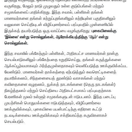
வருகிறது, மேலும் நாடு முழுவதும் உள்ள குடும்பங்கள் மற்றும்
சமூகங்களைப் பாதிக்கிறது. இந்த சவால், பள்ளிகள் தங்கள்
மாணவர்களை தங்கள் சுற்றுப்புறங்களிலும் சுற்றியுள்ள பகுதிகளிலும்
வலுவான செய்தியுடன் விழிப்புணர்வைப் பரப்புவதில் முன்னணியில்
இருக்கத் தயார்படுத்த ஒரு வாய்ப்பை வழங்குகிறது:
புகையிலைக்கு
'இல்லை' என்று சொல்லுங்கள், ஆரோக்கியத்திற்கு 'ஆம்' என்று
சொல்லுங்கள்.
இந்த சவாலில் பங்கேற்கும் பள்ளிகள், அதிகபட்ச மாணவர்கள் நான்கு
செயல்பாடுகளிலும் பங்கேற்பதை உறுதிசெய்து, தங்கள் கருத்துக்களை
ஆக்கப்பூர்வமாகவும் அர்த்தமுள்ளதாகவும் வெளிப்படுத்த ஊக்குவிக்கப்பட
வேண்டும். மாணவர்கள் தாக்கத்தை ஏற்படுத்தும் சுவரொட்டிகளைத்
தயாரிக்கலாம், சிந்தனையைத் தூண்டும் வாசகங்கள் மற்றும்
கவிதைகளை எழுதலாம், நுக்கத் நாடகங்களை (தெரு நாடகங்கள்)
நிகழ்த்தலாம் மற்றும் செய்தியை அதிகபட்சமாகப் பரப்புவதற்காக
பேரணிகள் மூலம் உள்ளூர் சமூகங்களுடன் ஈடுபடலாம். இந்த படைப்பு
முயற்சிகள் பொதுமக்களை ஈடுபடுத்தவும், விழிப்புணர்வை
ஊக்குவிக்கவும், புகையிலை பயன்பாட்டிற்கு எதிரான கூட்டு
நடவடிக்கையை ஊக்குவிக்கவும் சக்திவாய்ந்த கருவிகளாகச்
செயல்படும்.