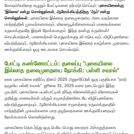
கோஷம்/கவிதை எழுதும் போட்டிகளை ஏற்பாடு செய்யும்:
புகையிலைக்கு
'இல்லை' என்று சொல்லுங்கள், ஆரோக்கியத்திற்கு 'ஆம்' என்று
சொல்லுங்கள்.
புகையிலை இல்லாத தலைமுறையை அடைவதற்கான
மாற்றத்தின் முகவர்களாகவும், வினையூக்கிகளாகவும் மாணவர்களை
உருவாக்குவதே இதன் நோக்கமாகும். இந்த நான்கு கருவிகள்/
செயல்பாடுகள், மாணவர்கள் பொதுமக்களுடன் ஈடுபடவும், விழிப்புணர்வை
ஏற்படுத்தவும், ஆரோக்கியமான, புகையிலை இல்லாத வாழ்க்கை முறையை
ஊக்குவிக்கவும் ஒரு ஊடகமாக செயல்படும்.
போட்டி கண்ணோட்டம்: தலைப்பு "புகையிலை
இல்லாத தலைமுறையை நோக்கி: பள்ளி சவால்"
உலக புகையிலை எதிர்ப்பு தினம் 2025 அனுசரிப்பின் ஒரு பகுதியாக "நாடு
தழுவிய பள்ளி சவால்". ஜூலை 31, 2025 வரை நடைபெறும் இந்த
முயற்சி, புகையிலை பயன்பாட்டின் தீங்கு விளைவிக்கும் விளைவுகள்
குறித்து மாணவர்கள் மற்றும் சமூகத்தினரிடையே விழிப்புணர்வை
ஏற்படுத்துவதையும், ஆரோக்கியமான சமூகத்தை உருவாக்குவதில்
மாற்றத்தின் முகவர்களாக மாற குழந்தைகளை ஊக்குவிப்பதையும்
நோக்கமாகக் கொண்டுள்ளது.
புகையிலை தொடர்ந்து ஒரு பெரிய பொது சுகாதார அச்சுறுத்தலாக
இருந்து வருகிறது, ஒவ்வொரு ஆண்டும் எண்ணற்ற உயிர்களைக் கொன்று