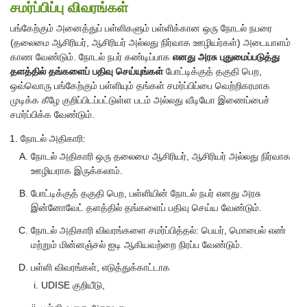
சமர்ப்பிப்பு விவரங்கள்
பங்கேற்கும் அனைத்துப் பள்ளிகளும் பள்ளிக்கான ஒரு நோடல் நபரை
(தலைமை ஆசிரியர், ஆசிரியர் அல்லது நிர்வாக ஊழியர்கள்) அடையாளம்
காண வேண்டும். நோடல் நபர் கண்டிப்பாக
எனது அரசு புதுமைப்படுத்து
தளத்தில் தங்களைப் பதிவு செய்யுங்கள்
போட்டிக்குத் தகுதி பெற,
ஒவ்வொரு பங்கேற்கும் பள்ளியும் தங்கள் சமர்ப்பிப்பை வெற்றிகரமாக
முடிக்க கீழே குறிப்பிடப்பட்டுள்ள படம் அல்லது வீடியோ இணைப்பைச்
சமர்ப்பிக்க வேண்டும்.
நோடல் அதிகாரி:
நோடல் அதிகாரி ஒரு தலைமை ஆசிரியர், ஆசிரியர் அல்லது நிர்வாக
ஊழியராக இருக்கலாம்.
போட்டிக்குத் தகுதி பெற, பள்ளியின் நோடல் நபர் எனது அரசு
இன்னோவேட் தளத்தில் தங்களைப் பதிவு செய்ய வேண்டும்.
நோடல் அதிகாரி விவரங்களை சமர்ப்பித்தல்: பெயர், மொபைல் எண்
மற்றும் மின்னஞ்சல் ஐடி ஆகியவற்றை நிரப்ப வேண்டும்.
பள்ளி விவரங்கள், எடுத்துக்காட்டாக
UDISE குறியீடு,