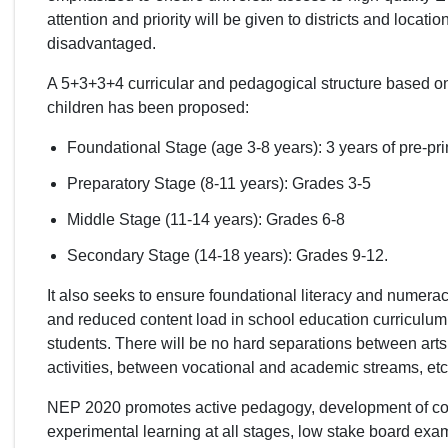
attention and priority will be given to districts and locati
disadvantaged.
A 5+3+3+4 curricular and pedagogical structure based o
children has been proposed:
Foundational Stage (age 3-8 years): 3 years of pre-pr
Preparatory Stage (8-11 years): Grades 3-5
Middle Stage (11-14 years): Grades 6-8
Secondary Stage (14-18 years): Grades 9-12.
It also seeks to ensure foundational literacy and numera
and reduced content load in school education curriculum
students. There will be no hard separations between arts
activities, between vocational and academic streams, etc
NEP 2020 promotes active pedagogy, development of core c
experimental learning at all stages, low stake board exa