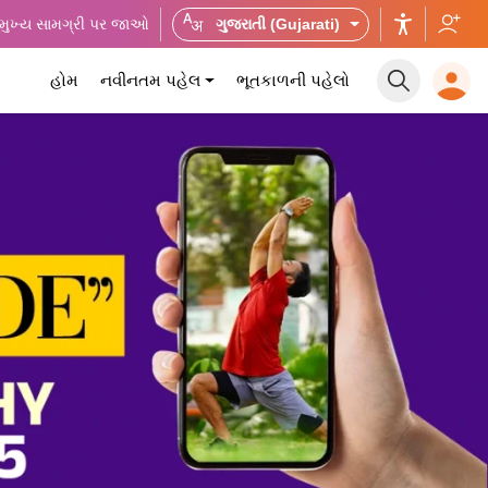
મુખ્ય સામગ્રી પર જાઓ
ગુજરાતી (Gujarati)
હોમ
નવીનતમ પહેલ
ભૂતકાળની પહેલો