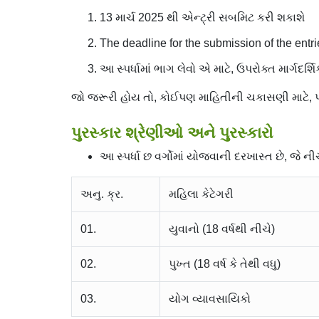
13 માર્ચ 2025 થી એન્ટ્રી સબમિટ કરી શકાશે
The deadline for the submission of the entr
આ સ્પર્ધામાં ભાગ લેવો એ માટે, ઉપરોક્ત માર્ગદ
જો જરૂરી હોય તો, કોઈપણ માહિતીની ચકાસણી માટે, પસ
પુરસ્કાર શ્રેણીઓ અને પુરસ્કારો
આ સ્પર્ધા છ વર્ગોમાં યોજવાની દરખાસ્ત છે, જે ની
અનુ. ક્ર.
મહિલા કેટેગરી
01.
યુવાનો (18 વર્ષથી નીચે)
02.
પુખ્ત (18 વર્ષ કે તેથી વધુ)
03.
યોગ વ્યાવસાયિકો