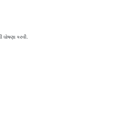
ની ઘોષણા કરવી.