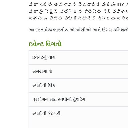
యోగా గురించి అవగాహన పెంచడానికి మరియు IDY
యోగా మై ప్రైడ్ ఫోటోగ్రఫీ కాంటెస్ట్ నిర్వహిం
ఇచ్చే ఈ పోటీలో పాల్గొనడానికి మద్దతు ఇస్తుం
આ દસ્તાવેજ ભારતીય એમ્બેસીઓ અને ઉચ્ચ કમિશનો માટે 
ઇવેન્ટ વિગતો
ઇવેન્ટનું નામ
સમયગાળો
સ્પર્ધાની લિંક
પ્રમોશન માટે સ્પર્ધાનો હેશટેગ
સ્પર્ધાની કેટેગરી