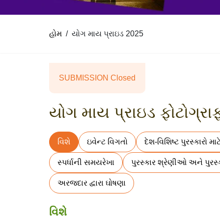
હોમ
યોગ માય પ્રાઇડ 2025
SUBMISSION Closed
યોગ માય પ્રાઇડ ફોટોગ્રાફી 
વિશે
ઇવેન્ટ વિગતો
દેશ-વિશિષ્ટ પુરસ્કારો મા
સ્પર્ધાની સમયરેખા
પુરસ્કાર શ્રેણીઓ અને પુરસ્
અરજદાર દ્વારા ઘોષણા
વિશે