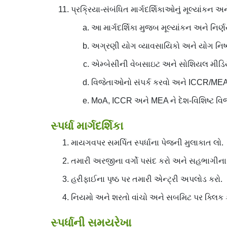
પ્રક્રિયા-સંબંધિત માર્ગદર્શિકાઓનું મૂલ્યાંકન અ
આ માર્ગદર્શિકા મુજબ મૂલ્યાંકન અને નિર્ણ
અગ્રણી યોગ વ્યાવસાયિકો અને યોગ નિષ્
એમ્બેસીની વેબસાઇટ અને સોશિયલ મીડિયા પ્
વિજેતાઓનો સંપર્ક કરવો અને ICCR/MEA દ્વ
MoA, ICCR અને MEA ને દેશ-વિશિષ્ટ વ
સ્પર્ધા માર્ગદર્શિકા
માયગવપર સમર્પિત સ્પર્ધાના પેજની મુલાકાત લો.
તમારી અરજીના વર્ગો પસંદ કરો અને સહભાગીના ફ
હરીફાઈના પૃષ્ઠ પર તમારી એન્ટ્રી અપલોડ કરો.
નિયમો અને શરતો વાંચો અને સબમિટ પર ક્લિક 
સ્પર્ધાની સમયરેખા