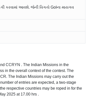
ંદગી કરવામાં આવશે. જેની વિગતો GoIના માયગવ
A and CCRYN . The Indian Missions in the
ss in the overall context of the contest. The
 ICCR. The Indian Missions may carry out the
e number of entries are expected, a two-stage
the respective countries may be roped in for the
 May 2025 at 17.00 hrs .