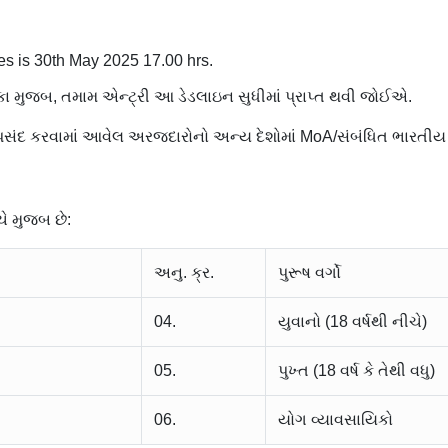
ies is 30th May 2025 17.00 hrs.
ર્શિકા મુજબ, તમામ એન્ટ્રી આ ડેડલાઇન સુધીમાં પ્રાપ્ત થવી જોઈએ.
ંદ કરવામાં આવેલ અરજદારોનો અન્ય દેશોમાં MoA/સંબંધિત ભારતીય મિશ
ચે મુજબ છે:
અનુ. ક્ર.
પુરૂષ વર્ગો
04.
યુવાનો (18 વર્ષથી નીચે)
05.
પુખ્ત (18 વર્ષ કે તેથી વધુ)
06.
યોગ વ્યાવસાયિકો