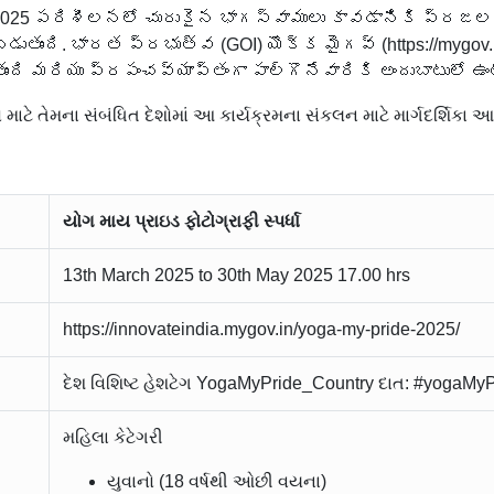
 2025 పరిశీలనలో చురుకైన భాగస్వాములు కావడానికి ప్రజలన
చబడుతుంది. భారత ప్రభుత్వ (GOI) యొక్క మైగవ్ (https://mygov
ది మరియు ప్రపంచవ్యాప్తంగా పాల్గొనేవారికి అందుబాటులో ఉంటు
તેમના સંબંધિત દેશોમાં આ કાર્યક્રમના સંકલન માટે માર્ગદર્શિકા આપ
યોગ માય પ્રાઇડ ફોટોગ્રાફી સ્પર્ધા
13th March 2025 to 30th May 2025 17.00 hrs
https://innovateindia.mygov.in/yoga-my-pride-2025/
દેશ વિશિષ્ટ હેશટેગ YogaMyPride_Country દાત: #yogaMyP
મહિલા કેટેગરી
યુવાનો (18 વર્ષથી ઓછી વયના)