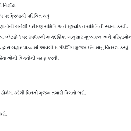
ને નિર્ણય
ય પ્રક્રિયાથી પરિચિત થવું.
ણાતોની બનેલી પરીક્ષણ સમિતિ અને મૂલ્યાંકન સમિતિની રચના કરવી.
લેટફોર્મ પર સ્પર્ધકની માર્ગદર્શિકા અનુસાર મૂલ્યાંકન અને પરિણામો
ારા બહાર પાડવામાં આવેલી માર્ગદર્શિકા મુજબ ઈનામોનું વિતરણ કરવું.
િજેતાઓની વિગતોની જાણ કરવી.
ોર્મમાં કરેલી વિનંતી મુજબ તમારી વિગતો ભરો.
કરો.