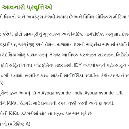
ં આવનારી પ્રવૃત્તિઓ
ની વિગતો અને અપડેટ્સ મેળવી શકાય છે અને વિવિધ સોશિયલ મીડિયા અને
કરેલી ફોટો સામગ્રીનું મૂલ્યાંકન અને નિર્દિષ્ટ માર્ગદર્શિકા અનુસાર 
્મ પર, અંગ્રેજી અને તેમના યજમાન દેશની રાષ્ટ્રીય ભાષામાં સ્પર્ધાની 
ાર્ગદર્શિકાઓનું પાલન કરવું, તેમજ આ વિષય પર ભારત સરકારના નિર્દેશોનુ
ર્મ સહિત વિવિધ પ્લેટફોર્મના માધ્યમથી IDY અવલોકનને પ્રોત્સાહન 
ો, ઇનામો, સબમિટ કરવા માટેની માર્ગદર્શિકા, સ્પર્ધાના કેલેન્ડર અને સ્
A).
પ્રોત્સાહન આપવું. દા.ત.#yogamypride_India,#yogamypride_UK
રીને વિવિધ કૅટેગરી માટે ઇનામની રકમ નક્કી કરવી અને ફાળવવી.
ી વિવિધ કૅટેગરીમાં યોગના મહત્વ પર ભાર મૂકે છે.
્ભ લો (પરિશિષ્ટ A)