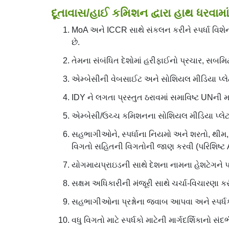
દૂતાવાસ/હાઈ કમિશન દ્વારા હાથ ધરવામા
MoA અને ICCR સાથે સંકલન કરીને સ્પર્ધા વિશે
છે.
તેમના સંબંધિત દેશોમાં હરીફાઈનો પ્રચાર, સબમિટ 
એમ્બેસીની વેબસાઈટ અને સોશિયલ મીડિયા પ્લેટફોર
IDY ને લગતા પ્રસ્તુત ઠરાવમાં સમાવિષ્ટ UNની મ
એમ્બેસી/ઉચ્ચ કમિશનના સોશિયલ મીડિયા પ્લેટફો
સહભાગીઓને, સ્પર્ધાના નિયમો અને શરતો, થીમ, વર્ગ
વિગતો સહિતની વિગતોની જાણ કરવી (પરિશિષ્ટ 
યોગમાયપ્રાઇડની સાથે દેશના નામના હેશટેગને 
સક્ષમ અધિકારીની મંજૂરી સાથે ચર્ચા-વિચારણા ક
સહભાગીઓના પ્રશ્નોના જવાબ આપવા અને સ્પર્ધકોન
વધુ વિગતો માટે સ્પર્ધકો માટેની માર્ગદર્શિકાનો સંદર