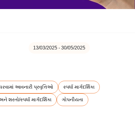
13/03/2025 - 30/05/2025
ધરવામાં આવનારી પ્રવૃત્તિઓ
સ્પર્ધા માર્ગદર્શિકા
ે શરતો/સ્પર્ધા માર્ગદર્શિકા
ગોપનીયતા