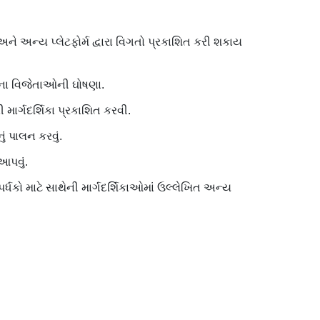
 અન્ય પ્લેટફોર્મ દ્વારા વિગતો પ્રકાશિત કરી શકાય
દેશના વિજેતાઓની ઘોષણા.
માર્ગદર્શિકા પ્રકાશિત કરવી.
ં પાલન કરવું.
આપવું.
પર્ધકો માટે સાથેની માર્ગદર્શિકાઓમાં ઉલ્લેખિત અન્ય