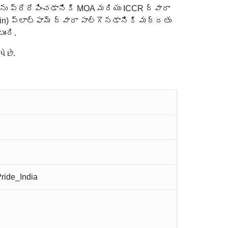
ు ప్రేరేపించడానికి MOA మరియు ICCR ద్వారా
.in) ప్లాట్ఫామ్ ద్వారా పాల్గొనడానికి మద్దతు
ంది.
ે છે.
ride_India