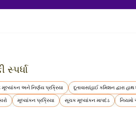
સ્પર્ધા
ટે મૂલ્યાંકન અને નિર્ણય પ્રક્રિયા
દૂતાવાસ/હાઈ કમિશન દ્વારા હાથ 
કારો
મૂલ્યાંકન પ્રક્રિયા
સૂચક મૂલ્યાંકન માપદંડ
નિયમો અન