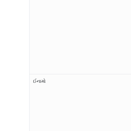
ઈનામો