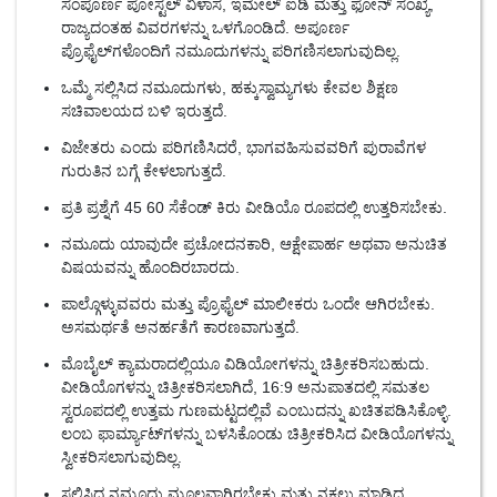
ಸಂಪೂರ್ಣ ಪೋಸ್ಟಲ್ ವಿಳಾಸ, ಇಮೇಲ್ ಐಡಿ ಮತ್ತು ಫೋನ್ ಸಂಖ್ಯೆ,
ರಾಜ್ಯದಂತಹ ವಿವರಗಳನ್ನು ಒಳಗೊಂಡಿದೆ. ಅಪೂರ್ಣ
ಪ್ರೊಫೈಲ್‌ಗಳೊಂದಿಗೆ ನಮೂದುಗಳನ್ನು ಪರಿಗಣಿಸಲಾಗುವುದಿಲ್ಲ.
ಒಮ್ಮೆ ಸಲ್ಲಿಸಿದ ನಮೂದುಗಳು, ಹಕ್ಕುಸ್ವಾಮ್ಯಗಳು ಕೇವಲ ಶಿಕ್ಷಣ
ಸಚಿವಾಲಯದ ಬಳಿ ಇರುತ್ತದೆ.
ವಿಜೇತರು ಎಂದು ಪರಿಗಣಿಸಿದರೆ, ಭಾಗವಹಿಸುವವರಿಗೆ ಪುರಾವೆಗಳ
ಗುರುತಿನ ಬಗ್ಗೆ ಕೇಳಲಾಗುತ್ತದೆ.
ಪ್ರತಿ ಪ್ರಶ್ನೆಗೆ 45 60 ಸೆಕೆಂಡ್ ಕಿರು ವೀಡಿಯೊ ರೂಪದಲ್ಲಿ ಉತ್ತರಿಸಬೇಕು.
ನಮೂದು ಯಾವುದೇ ಪ್ರಚೋದನಕಾರಿ, ಆಕ್ಷೇಪಾರ್ಹ ಅಥವಾ ಅನುಚಿತ
ವಿಷಯವನ್ನು ಹೊಂದಿರಬಾರದು.
ಪಾಲ್ಗೊಳ್ಳುವವರು ಮತ್ತು ಪ್ರೊಫೈಲ್ ಮಾಲೀಕರು ಒಂದೇ ಆಗಿರಬೇಕು.
ಅಸಮರ್ಥತೆ ಅನರ್ಹತೆಗೆ ಕಾರಣವಾಗುತ್ತದೆ.
ಮೊಬೈಲ್ ಕ್ಯಾಮರಾದಲ್ಲಿಯೂ ವಿಡಿಯೋಗಳನ್ನು ಚಿತ್ರೀಕರಿಸಬಹುದು.
ವೀಡಿಯೊಗಳನ್ನು ಚಿತ್ರೀಕರಿಸಲಾಗಿದೆ, 16:9 ಅನುಪಾತದಲ್ಲಿ ಸಮತಲ
ಸ್ವರೂಪದಲ್ಲಿ ಉತ್ತಮ ಗುಣಮಟ್ಟದಲ್ಲಿವೆ ಎಂಬುದನ್ನು ಖಚಿತಪಡಿಸಿಕೊಳ್ಳಿ.
ಲಂಬ ಫಾರ್ಮ್ಯಾಟ್‌ಗಳನ್ನು ಬಳಸಿಕೊಂಡು ಚಿತ್ರೀಕರಿಸಿದ ವೀಡಿಯೊಗಳನ್ನು
ಸ್ವೀಕರಿಸಲಾಗುವುದಿಲ್ಲ.
ಸಲ್ಲಿಸಿದ ನಮೂದು ಮೂಲವಾಗಿರಬೇಕು ಮತ್ತು ನಕಲು ಮಾಡಿದ