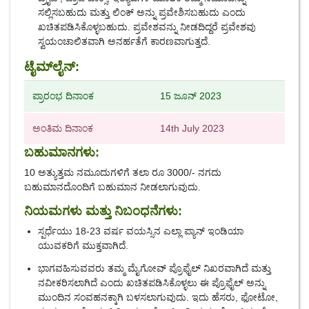
ಸಲ್ಲಿಸಬಹುದು ಮತ್ತು ಲಿಂಕ್ ಅನ್ನು ಪ್ರವೇಶಿಸಬಹುದು ಎಂದು
ಖಚಿತಪಡಿಸಿಕೊಳ್ಳಬಹುದು. ಪ್ರವೇಶವನ್ನು ನೀಡದಿದ್ದರೆ ಪ್ರವೇಶವು
ಸ್ವಯಂಚಾಲಿತವಾಗಿ ಅನರ್ಹತೆಗೆ ಕಾರಣವಾಗುತ್ತದೆ.
ಟೈಮ್‌ಲೈನ್:
ಪ್ರಾರಂಭ ದಿನಾಂಕ
15 ಜೂನ್ 2023
ಅಂತಿಮ ದಿನಾಂಕ
14th July 2023
ಬಹುಮಾನಗಳು:
10 ಅತ್ಯುತ್ತಮ ನಮೂದುಗಳಿಗೆ ತಲಾ ರೂ 3000/- ನಗದು
ಬಹುಮಾನದೊಂದಿಗೆ ಬಹುಮಾನ ನೀಡಲಾಗುವುದು.
ನಿಯಮಗಳು ಮತ್ತು ನಿಬಂಧನೆಗಳು:
ಸ್ಪರ್ಧೆಯು 18-23 ವರ್ಷ ವಯಸ್ಸಿನ ಎಲ್ಲಾ ಪ್ಯಾನ್ ಇಂಡಿಯಾ
ಯುವಕರಿಗೆ ಮುಕ್ತವಾಗಿದೆ.
ಭಾಗವಹಿಸುವವರು ತಮ್ಮ ಮೈಗೋವ್ ಪ್ರೊಫೈಲ್ ನಿಖರವಾಗಿದೆ ಮತ್ತು
ನವೀಕರಿಸಲಾಗಿದೆ ಎಂದು ಖಚಿತಪಡಿಸಿಕೊಳ್ಳಲು ಈ ಪ್ರೊಫೈಲ್ ಅನ್ನು
ಮುಂದಿನ ಸಂವಹನಕ್ಕಾಗಿ ಬಳಸಲಾಗುವುದು. ಇದು ಹೆಸರು, ಫೋಟೋ,