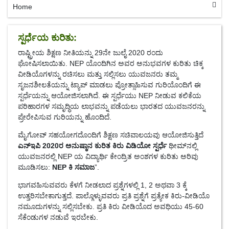
Home
ಸ್ಪರ್ಧೆಯ ಕುರಿತು:
ರಾಷ್ಟ್ರೀಯ ಶಿಕ್ಷಣ ನೀತಿಯನ್ನು 29ನೇ ಜುಲೈ 2020 ರಂದು
ಘೋಷಿಸಲಾಯಿತು. NEP ಯೊಂದಿಗಿನ ಅವರ ಅನುಭವಗಳ ಕುರಿತು ಚಿಕ್ಕ
ವೀಡಿಯೊಗಳನ್ನು ರಚಿಸಲು ಮತ್ತು ಸಲ್ಲಿಸಲು ಯುವಜನರು ತಮ್ಮ
ಸೃಜನಶೀಲತೆಯನ್ನು ಟ್ಯಾಪ್ ಮಾಡಲು ಪ್ರೋತ್ಸಾಹಿಸುವ ಗುರಿಯೊಂದಿಗೆ ಈ
ಸ್ಪರ್ಧೆಯನ್ನು ಆಯೋಜಿಸಲಾಗಿದೆ. ಈ ಸ್ಪರ್ಧೆಯು NEP ನೀಡುವ ಕಲಿಕೆಯ
ಪರಿಹಾರಗಳ ಸಮೃದ್ಧಿಯ ಲಾಭವನ್ನು ಪಡೆಯಲು ಭಾರತದ ಯುವಜನರನ್ನು
ಪ್ರೇರೇಪಿಸುವ ಗುರಿಯನ್ನು ಹೊಂದಿದೆ.
ಮೈಗೋವ್ ಸಹಯೋಗದೊಂದಿಗೆ ಶಿಕ್ಷಣ ಸಚಿವಾಲಯವು ಆಯೋಜಿಸುತ್ತಿದೆ
ಎನ್ಇಪಿ 2020ರ ಅನುಷ್ಠಾನ ಕುರಿತ ಕಿರು ವಿಡಿಯೋ ಸ್ಪರ್ಧೆ
ಥೀಮ್‌ನಲ್ಲಿ
ಯುವಜನರಲ್ಲಿ NEP ಯ ವಿದ್ಯಾರ್ಥಿ ಕೇಂದ್ರಿತ ಅಂಶಗಳ ಕುರಿತು ಅರಿವು
ಮೂಡಿಸಲು:
NEP ಕಿ ಸಮಾಜ
”.
ಭಾಗವಹಿಸುವವರು ಕೆಳಗೆ ನೀಡಲಾದ ಪ್ರಶ್ನೆಗಳಲ್ಲಿ 1, 2 ಅಥವಾ 3 ಕ್ಕೆ
ಉತ್ತರಿಸಬೇಕಾಗುತ್ತದೆ. ಪಾಲ್ಗೊಳ್ಳುವವರು ಪ್ರತಿ ಪ್ರಶ್ನೆಗೆ ಪ್ರತ್ಯೇಕ ಕಿರು-ವೀಡಿಯೊ
ನಮೂದುಗಳನ್ನು ಸಲ್ಲಿಸಬೇಕು. ಪ್ರತಿ ಕಿರು ವೀಡಿಯೊದ ಅವಧಿಯು 45-60
ಸೆಕೆಂಡುಗಳ ನಡುವೆ ಇರಬೇಕು.