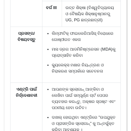
ବର୍ଗ III
ଉଚ୍ଚ ଶିକ୍ଷା (ବିଶ୍ୱବିଦ୍ୟାଳୟ
ଓ ବୈଷୟିକ ଶିକ୍ଷାନୁଷ୍ଠାନରୁ
UG, PG ଛାତ୍ରଛାତ୍ରୀ)
ପ୍ରସଙ୍ଗ/
ଲିମ୍ଫାଟିକ୍ ଫାଇଲେରିଆସିସ୍ ବିରୋଧରେ
ବିଷୟବସ୍ତୁ
ଗୋଷ୍ଠୀଗତ ଏକତା
ମାସ ଡ୍ରଗ ଆଡମିନିଷ୍ଟ୍ରେସନ (MDA)କୁ
ପ୍ରୋତ୍ସାହିତ କରିବା
କ୍ୟୁଲେକ୍ସ ମଶାର ନିୟନ୍ତ୍ରଣ ଓ
ନିରାକରଣ ସମ୍ପର୍କରେ ସଚେତନତା
ଏଣ୍ଟ୍ରି ପାଇଁ
ଆପଣଙ୍କ ସ୍ଲୋଗାନ୍ ଆଙ୍କିବା ଓ
ନିର୍ଦ୍ଦେଶାବଳୀ
ଲେଖିବା ପାଇଁ ସମ୍ପୂର୍ଣ୍ଣ ଚାର୍ଟ ପେପର
ବ୍ୟବହାର କରନ୍ତୁ, ଅକ୍ଷର ସ୍ପଷ୍ଟ ଏବଂ
ପଠନୀୟ ହେବା ଉଚିତ।
ଦାଖଲ୍ ହୋଇଥିବା ଏଣ୍ଟ୍ରିରେ "ଉପଯୁକ୍ତ
ଓ ପ୍ରାସଙ୍ଗିକ ସ୍ଲୋଗାନ୍" କୁ ଅନ୍ତର୍ଭୁକ୍ତ
କରିବା ଆବଶ୍ୟକ ।