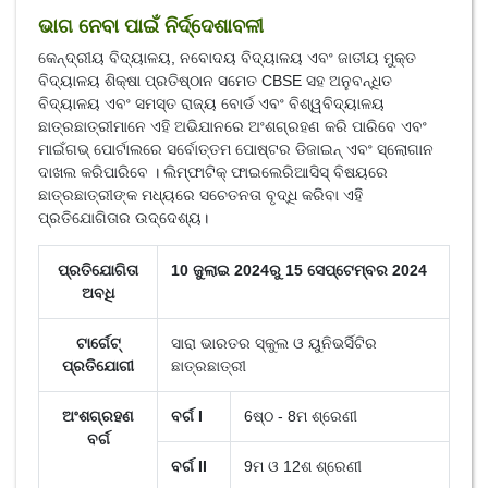
ଭାଗ ନେବା ପାଇଁ ନିର୍ଦ୍ଦେଶାବଳୀ
କେନ୍ଦ୍ରୀୟ ବିଦ୍ୟାଳୟ, ନବୋଦୟ ବିଦ୍ୟାଳୟ ଏବଂ ଜାତୀୟ ମୁକ୍ତ
ବିଦ୍ୟାଳୟ ଶିକ୍ଷା ପ୍ରତିଷ୍ଠାନ ସମେତ CBSE ସହ ଅନୁବନ୍ଧିତ
ବିଦ୍ୟାଳୟ ଏବଂ ସମସ୍ତ ରାଜ୍ୟ ବୋର୍ଡ ଏବଂ ବିଶ୍ୱବିଦ୍ୟାଳୟ
ଛାତ୍ରଛାତ୍ରୀମାନେ ଏହି ଅଭିଯାନରେ ଅଂଶଗ୍ରହଣ କରି ପାରିବେ ଏବଂ
ମାଇଁଗଭ୍‌ ପୋର୍ଟାଲରେ ସର୍ବୋତ୍ତମ ପୋଷ୍ଟର ଡିଜାଇନ୍ ଏବଂ ସ୍ଲୋଗାନ
ଦାଖଲ କରିପାରିବେ । ଲିମ୍ଫାଟିକ୍ ଫାଇଲେରିଆସିସ୍ ବିଷୟରେ
ଛାତ୍ରଛାତ୍ରୀଙ୍କ ମଧ୍ୟରେ ସଚେତନତା ବୃଦ୍ଧି କରିବା ଏହି
ପ୍ରତିଯୋଗିତାର ଉଦ୍ଦେଶ୍ୟ।
ପ୍ରତିଯୋଗିତା
10 ଜୁଲାଇ 2024ରୁ 15 ସେପ୍ଟେମ୍ବର 2024
ଅବଧି
ଟାର୍ଗେଟ୍
ସାରା ଭାରତର ସ୍କୁଲ ଓ ୟୁନିଭର୍ସିଟିର
ପ୍ରତିଯୋଗୀ
ଛାତ୍ରଛାତ୍ରୀ
ଅଂଶଗ୍ରହଣ
ବର୍ଗ I
6ଷ୍ଠ - 8ମ ଶ୍ରେଣୀ
ବର୍ଗ
ବର୍ଗ II
9ମ ଓ 12ଶ ଶ୍ରେଣୀ