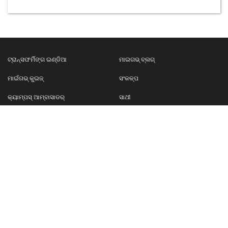
ଟ୍ରାନ୍ସଫର୍ମିଙ୍ଗ ଇଣ୍ଡିଆ
ମାଇଗଭ୍ ବ୍ଲଗ୍
ମାଇଁଗଭ୍ କୁଇଜ୍
ସଂକଳ୍ପ
କ୍ୟାମ୍ପସ୍‌ ଆମ୍ବାସାଡର୍‌
ସାଥୀ
ଆମ ସହ ଯୋଗୋଯୋଗ କରନ୍ତୁ
ନିୟମ ଓ ସର୍ତ୍ତାବଳୀ
ମାଇଁଗଭ୍
ଆମକୁ ଫଲୋ କରନ୍ତୁ