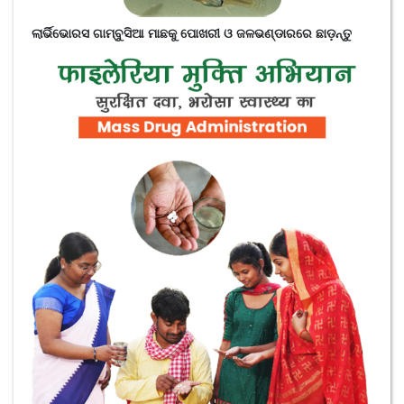
ଲାର୍ଭିଭୋରସ ଗାମ୍ବୁସିଆ ମାଛକୁ ପୋଖରୀ ଓ ଜଳଭଣ୍ଡାରରେ ଛାଡ଼ନ୍ତୁ