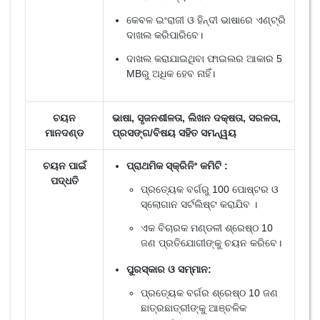
କେବଳ ଇଂରାଜୀ ଓ ହିନ୍ଦୀ ଭାଷାରେ ଏଣ୍ଟ୍ରି
ଦାଖଲ କରିପାରିବେ।
ଦାଖଲ କରାଯାଇଥିବା ଫାଇଲର ଆକାର 5
MBରୁ ଅଧିକ ହେବ ନାହିଁ।
ଚୟନ
ଭାଷା, ସୃଜନଶୀଳତା, ଲିଖନ ଦକ୍ଷତା, ସରଳତା,
ମାନଦଣ୍ଡ
ପ୍ରସଙ୍ଗ/ବିଷୟ ସହିତ ସମନ୍ୱୟ
ଚୟନ ପାଇଁ
ପ୍ରାଥମିକ ସ୍କ୍ରିନିଂ କମିଟି :
ପଦ୍ଧତି
ପ୍ରତ୍ୟେକ ବର୍ଗରୁ 100 ପୋଷ୍ଟର ଓ
ସ୍ଲୋଗାନ ସର୍ଟଲିଷ୍ଟ କରାଯିବ ।
ଏକ ବିଚାରକ ମଣ୍ଡଳୀ ଶ୍ରେଷ୍ଠ 10
ଜଣ ପ୍ରତିଯୋଗୀଙ୍କୁ ଚୟନ କରିବେ।
ପୁରସ୍କାର ଓ ସମ୍ମାନ:
ପ୍ରତ୍ୟେକ ବର୍ଗର ଶ୍ରେଷ୍ଠ 10 ଜଣ
ଛାତ୍ରଛାତ୍ରୀଙ୍କୁ ଆଞ୍ଚଳିକ