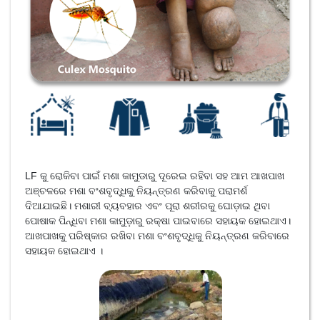
LF କୁ ରୋକିବା ପାଇଁ ମଶା କାମୁଡାରୁ ଦୂରେଇ ରହିବା ସହ ଆମ ଆଖପାଖ
ଅଞ୍ଚଳରେ ମଶା ବଂଶବୃଦ୍ଧିକୁ ନିୟନ୍ତ୍ରଣ କରିବାକୁ ପରାମର୍ଶ
ଦିଆଯାଇଛି। ମଶାରୀ ବ୍ୟବହାର ଏବଂ ପୂରା ଶରୀରକୁ ଘୋଡ଼ାଇ ଥିବା
ପୋଷାକ ପିନ୍ଧିବା ମଶା କାମୁଡ଼ାରୁ ରକ୍ଷା ପାଇବାରେ ସହାୟକ ହୋଇଥାଏ।
ଆଖପାଖକୁ ପରିଷ୍କାର ରଖିବା ମଶା ବଂଶବୃଦ୍ଧିକୁ ନିୟନ୍ତ୍ରଣ କରିବାରେ
ସହାୟକ ହୋଇଥାଏ ।