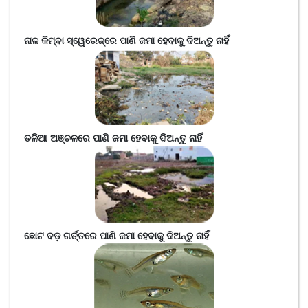
ନାଳ କିମ୍ବା ସ୍ୱେରେଜ୍‌ରେ ପାଣି ଜମା ହେବାକୁ ଦିଅନ୍ତୁ ନାହିଁ
ତଳିଆ ଅଞ୍ଚଳରେ ପାଣି ଜମା ହେବାକୁ ଦିଅନ୍ତୁ ନାହିଁ
ଛୋଟ ବଡ଼ ଗର୍ତ୍ତରେ ପାଣି ଜମା ହେବାକୁ ଦିଅନ୍ତୁ ନାହିଁ