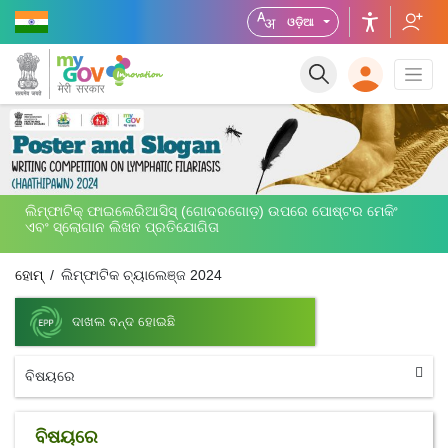
ଓଡ଼ିଆ
ଲିମ୍ଫାଟିକ୍ ଫାଇଲେରିଆସିସ୍ (ଗୋଦରଗୋଡ଼) ଉପରେ ପୋଷ୍ଟର ମେକିଂ
ଏବଂ ସ୍ଲୋଗାନ ଲିଖନ ପ୍ରତିଯୋଗିତା
ହୋମ୍
ଲିମ୍ଫାଟିକ ଚ୍ୟାଲେଞ୍ଜ 2024
ଦାଖଲ ବନ୍ଦ ହୋଇଛି
ବିଷୟରେ
ବିଷୟରେ