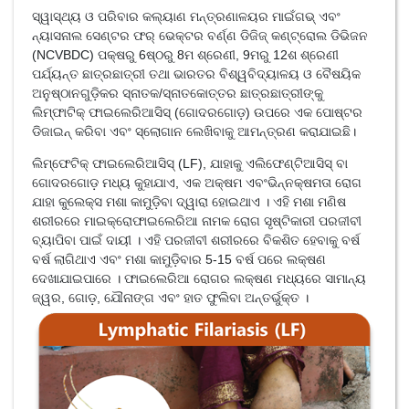
ସ୍ୱାସ୍ଥ୍ୟ ଓ ପରିବାର କଲ୍ୟାଣ ମନ୍ତ୍ରଣାଳୟର ମାଇଁଗଭ୍ ଏବଂ
ନ୍ୟାସନାଲ ସେଣ୍ଟର ଫର୍ ଭେକ୍ଟର ବର୍ଣ୍ଣ ଡିଜିଜ୍ କଣ୍ଟ୍ରୋଲ ଡିଭିଜନ
(NCVBDC) ପକ୍ଷରୁ 6ଷ୍ଠରୁ 8ମ ଶ୍ରେଣୀ, 9ମରୁ 12ଶ ଶ୍ରେଣୀ
ପର୍ଯ୍ୟନ୍ତ ଛାତ୍ରଛାତ୍ରୀ ତଥା ଭାରତର ବିଶ୍ୱବିଦ୍ୟାଳୟ ଓ ବୈଷୟିକ
ଅନୁଷ୍ଠାନଗୁଡ଼ିକର ସ୍ନାତକ/ସ୍ନାତକୋତ୍ତର ଛାତ୍ରଛାତ୍ରୀଙ୍କୁ
ଲିମ୍ଫାଟିକ୍ ଫାଇଲେରିଆସିସ୍ (ଗୋଦରଗୋଡ଼) ଉପରେ ଏକ ପୋଷ୍ଟର
ଡିଜାଇନ୍ କରିବା ଏବଂ ସ୍ଲୋଗାନ ଲେଖିବାକୁ ଆମନ୍ତ୍ରଣ କରାଯାଇଛି।
ଲିମ୍ଫେଟିକ୍ ଫାଇଲେରିଆସିସ୍ (LF), ଯାହାକୁ ଏଲିଫେଣ୍ଟିଆସିସ୍ ବା
ଗୋଦରଗୋଡ଼ ମଧ୍ୟ କୁହାଯାଏ, ଏକ ଅକ୍ଷମ ଏବଂଭିନ୍ନକ୍ଷମତା ରୋଗ
ଯାହା କୁଲେକ୍ସ ମଶା କାମୁଡ଼ିବା ଦ୍ୱାରା ହୋଇଥାଏ । ଏହି ମଶା ମଣିଷ
ଶରୀରରେ ମାଇକ୍ରୋଫାଇଲେରିଆ ନାମକ ରୋଗ ସୃଷ୍ଟିକାରୀ ପରଜୀବୀ
ବ୍ୟାପିବା ପାଇଁ ଦାୟୀ । ଏହି ପରଜୀବୀ ଶରୀରରେ ବିକଶିତ ହେବାକୁ ବର୍ଷ
ବର୍ଷ ଲାଗିଥାଏ ଏବଂ ମଶା କାମୁଡ଼ିବାର 5-15 ବର୍ଷ ପରେ ଲକ୍ଷଣ
ଦେଖାଯାଇପାରେ । ଫାଇଲେରିଆ ରୋଗର ଲକ୍ଷଣ ମଧ୍ୟରେ ସାମାନ୍ୟ
ଜ୍ୱର, ଗୋଡ଼, ଯୌନାଙ୍ଗ ଏବଂ ହାତ ଫୁଲିବା ଅନ୍ତର୍ଭୁକ୍ତ ।