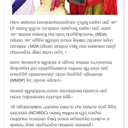
ମାନବ ଶରୀରରେ ମାଇକ୍ରୋଫାଇଲେରିଆର ବୃଦ୍ଧିକୁ ରୋକିବା ପାଇଁ ଏବଂ
LF ରୋଗକୁ ଗୁରୁତର ଅବସ୍ଥାରେ ପହଞ୍ଚିବାରୁ ରୋକିବା ପାଇଁ, ରୋଗୀ
ଏବଂ ସାଧାରଣ ଲୋକଙ୍କୁ ମାସ୍ ଡ୍ରଗ୍ ଆଡମିନିଷ୍ଟ୍ରେସନ୍ (MDA)
ଅଭିଯାନ ଏବଂ ମୌଳିକ ସ୍ୱଚ୍ଛତା ଉପରେ ଶିକ୍ଷାର ଅନୁପାଳନ କରିବା
ଆବଶ୍ୟକ । MDA ଅଭିଯାନ ସମୟରେ ବର୍ଷକୁ ଥରେ ଲୋକମାନେ ଆଣ୍ଟି
ଫାଇଲେରିଆ ଔଷଧ ଖାଇବା ଉଚିତ୍ ।
ଭାରତ ସରକାରଙ୍କ ସ୍ୱାସ୍ଥ୍ୟ ଓ ପରିବାର କଲ୍ୟାଣ ମନ୍ତ୍ରଣାଳୟ
ଲିମ୍ଫୋଡିମା ଥିବା ବ୍ୟକ୍ତିବିଶେଷଙ୍କ ମଧ୍ୟରେ ସ୍ୱ-ଯତ୍ନ ପାଇଁ
ମୋରବିଡିଟି ମ୍ୟାନେଜମେଣ୍ଟ ଆଣ୍ଡ ଡିଜାବିଲିଟି ପ୍ରିଭେନସନ
(MMDP) କିଟ୍ ପ୍ରଦାନ କରିଥାଏ।
ସରକାରୀ ସ୍ୱାସ୍ଥ୍ୟକେନ୍ଦ୍ରରେ ହାଇଡ୍ରୋସେଲ୍ ରୋଗୀଙ୍କ ପାଇଁ
ମାଗଣା ଅସ୍ତ୍ରୋପଚାର ବ୍ୟବସ୍ଥା ରହିଛି।
ଏହି ପରିପ୍ରେକ୍ଷୀରେ ନ୍ୟାସନାଲ ସେଣ୍ଟର ଫର ଭେକ୍ଟର ବୋର୍ନ ଡିଜିଜ୍
କଣ୍ଟ୍ରୋଲ (NCVBDC) ପକ୍ଷରୁ mygov.in ୱେବ୍ ପୋର୍ଟାଲ
ମାଧ୍ୟମରେ ଉପରୋକ୍ତ ବିଷୟ ଉପରେ ସର୍ବଭାରତୀୟ ପୋଷ୍ଟର ଓ
ସ୍ଲୋଗାନ୍ ଲିଖନ ପ୍ରତିଯୋଗିତା ଆୟୋଜନ କରାଯାଉଛି।