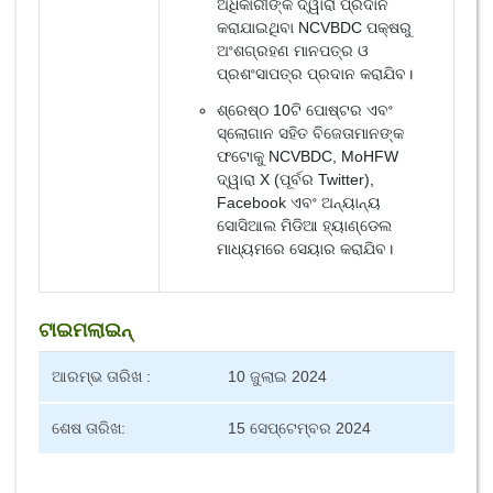
ଅଧିକାରୀଙ୍କ ଦ୍ୱାରା ପ୍ରଦାନ
କରାଯାଇଥିବା NCVBDC ପକ୍ଷରୁ
ଅଂଶଗ୍ରହଣ ମାନପତ୍ର ଓ
ପ୍ରଶଂସାପତ୍ର ପ୍ରଦାନ କରାଯିବ।
ଶ୍ରେଷ୍ଠ 10ଟି ପୋଷ୍ଟର ଏବଂ
ସ୍ଲୋଗାନ ସହିତ ବିଜେତାମାନଙ୍କ
ଫଟୋକୁ NCVBDC, MoHFW
ଦ୍ୱାରା X (ପୂର୍ବର Twitter),
Facebook ଏବଂ ଅନ୍ୟାନ୍ୟ
ସୋସିଆଲ ମିଡିଆ ହ୍ୟାଣ୍ଡେଲ
ମାଧ୍ୟମରେ ସେୟାର କରାଯିବ।
ଟାଇମଲାଇନ୍
ଆରମ୍ଭ ତାରିଖ :
10 ଜୁଲାଇ 2024
ଶେଷ ତାରିଖ:
15 ସେପ୍ଟେମ୍ବର 2024