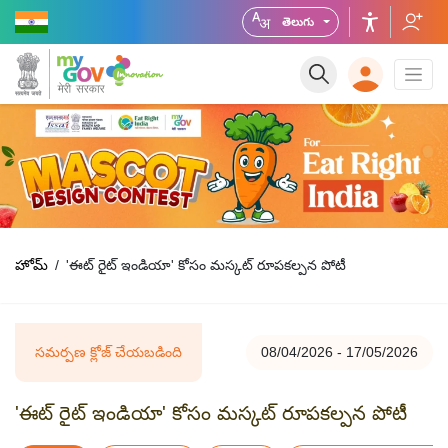
తెలుగు
హోమ్
'ఈట్ రైట్ ఇండియా' కోసం మస్కట్ రూపకల్పన పోటీ
సమర్పణ క్లోజ్ చేయబడింది
08/04/2026 - 17/05/2026
'ఈట్ రైట్ ఇండియా' కోసం మస్కట్ రూపకల్పన పోటీ