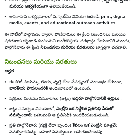
మరియు ఆకర్షణీయంగా
తెలియజేయండి.
అవగాహన కార్యక్రమాలలో మస్కట్‌ను వినియోగించండి.
print, digital
media, events, and educational outreach activities
.
ఈ పోటీలో పాల్గొనడం ద్వారా, పోటీదారులు ఈ క్రింది నిబంధనలు మరియు
షరతులకు కట్టుబడి ఉంటామని అంగీకరిస్తారు. దరఖాస్తు చేయడానికి ముందు,
పాల్గొనేవారు ఈ క్రింది
నిబంధనలు మరియు షరతుల
ను జాగ్రత్తగా చదవాలి.
నిబంధనలు మరియు షరతులు
అర్హత
ఈ పోటీ వయస్సు, లింగం, వృత్తి లేదా నేపథ్యంతో సంబంధం లేకుండా,
భారతీయ పౌరులందరికీ
అందుబాటులో ఉంటుంది.
వ్యక్తులు మరియు సమూహాలు (జట్లు)
ఇద్దరూ పాల్గొనడానికి అర్హులు
.
జట్టు సమర్పణ విషయంలో,
ఎంట్రీని ఒక నిర్దేశిత ప్రతినిధి పేరుతో
సమర్పించాలి
; బహుమతి ఆ ప్రతినిధికి అందజేయబడుతుంది.
ప్రతి పాల్గొనేవారు (వ్యక్తి లేదా బృందం)
కేవలం ఒక ఎంట్రీని
మాత్రమే
సమర్పించవచ్చు. బహుళ సమర్పణలు ఆమోదించబడవు.