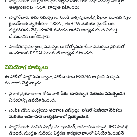
పాల్గొనేవారు పాల్పడే కాపీరైట్ ఉల్లంఘనలు లేదా మేధో సంపత్తి హక్కుల
అతిక్రమణలకు FSSAI బాధ్యత వహించదు.
పాల్గొనేవారు తమ సమర్పణల నుండి ఉత్పన్నమయ్యే ఏవైనా మూడవ పక్షం
క్లెయిమ్‌లకు వ్యతిరేకంగా FSSAI, MoHFW మరియు మైగవ్ లకు
నష్టపరిహారం చెల్లించడానికి మరియు వాటిని బాధ్యత నుండి విముక్తి
చేయడానికి అంగీకరిస్తారు.
సాంకేతిక వైఫల్యాలు, సమర్పణలు కోల్పోవడం లేదా సమర్పణ ప్రక్రియలో
అంతరాలకు FSSAI ఎటువంటి బాధ్యత వహించదు.
వినియోగ హక్కులు
ఈ పోటీలో పాల్గొనడం ద్వారా, పోటీదారులు FSSAIకి ఈ క్రింది హక్కును
మంజూరు చేస్తున్నారు:
ప్రచార ప్రయోజనాల కోసం వారి
పేరు, రూపకల్పన మరియు సమర్పించిన
విషయాన్ని ఉపయోగించండి.
ఎంపిక చేసిన ఎంట్రీలను అధికారిక వెబ్‌సైట్లు,
సోషల్ మీడియా వేదికలు
మరియు అవగాహన కార్యక్రమాలలో ప్రదర్శించండి
.
పాల్గొనేవారు పంపిన ఎంట్రీలను బ్రాండింగ్, అవగాహన కల్పన, IEC సామగ్రి,
డిజిటల్, ముద్రణ మరియు విస్తరణ కార్యకలాపాలలో వినియోగించుకునే