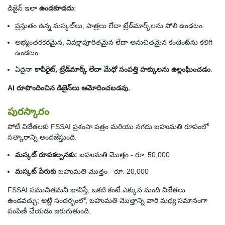
డిజైన్ ఇలా
ఉండకూడదు
:
ప్రస్తుతం ఉన్న మస్కట్‌లు, పాత్రలు లేదా ట్రేడ్‌మార్క్‌లను పోలి ఉండటం.
అభ్యంతరకరమైన, వివక్షాపూరితమైన లేదా అనుచితమైన కంటెంట్‌ను కలిగి
ఉండటం.
ఏదైనా
కాపీరైట్, ట్రేడ్‌మార్క్ లేదా మేధో సంపత్తి హక్కులను ఉల్లంఘించడం
.
AI రూపొందించిన డిజైన్‌లు ఆమోదించబడవు.
పురస్కారం
పోటీ విజేతలకు FSSAI ప్రశంసా పత్రం మరియు నగదు బహుమతి రూపంలో
సత్కారాన్ని అందజేస్తుంది.
మస్కట్ రూపకల్పనకు:
బహుమతి మొత్తం - రూ. 50,000
మస్కట్ పేరుకు
బహుమతి మొత్తం - రూ. 20,000
FSSAI సముచితమని భావిస్తే, ఒకటి కంటే ఎక్కువ మంది విజేతలు
ఉండవచ్చు; అట్టి సందర్భంలో, బహుమతి మొత్తాన్ని వారి మధ్య సమానంగా
పంపిణీ చేయడం జరుగుతుంది.