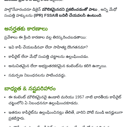
పాల్గొనేవారందరూ డిజైన్
మౌలికమైనదని ప్రకటించడంతో పాటు
, అన్ని మేధో
సంపత్తి హక్కులను
(IPR) FSSAIకి బదిలీ చేయవలసి ఉంటుంది
.
అనర్హతకు కారణాలు
ప్రవేశాలు ఈ క్రింది కారణాల వల్ల తిరస్కరించబడతాయి:
ఇవి కాపీ చేయబడినవా లేదా సాహిత్య దొంగతనమా?
కాపీరైట్ లేదా మేధో సంపత్తి చట్టాలను ఉల్లంఘించడం.
అనుచితమైన లేదా అభ్యంతరకరమైన కంటెంట్‌ను కలిగి ఉన్నాయి.
సమర్పణ నిబంధనలను పాటించవద్దు.
బాధ్యత & నష్టపరిహారం
ఈ కంటెంట్ మౌలికమైనదై ఉండాలి మరియు 1957 నాటి భారతీయ కాపీరైట్
చట్టంలోని ఏ నిబంధననూ ఉల్లంఘించకూడదు.
ఇతరుల కాపీరైట్‌ను ఉల్లంఘించినట్లు తేలితే, వారిని పోటీ నుండి అనర్హులుగా
ప్రకటిస్తారు.