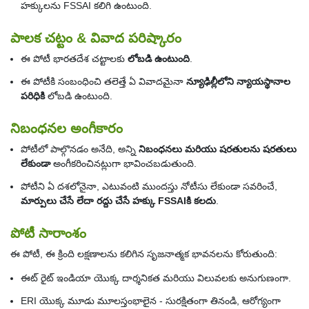
హక్కులను FSSAI కలిగి ఉంటుంది.
పాలక చట్టం & వివాద పరిష్కారం
ఈ పోటీ భారతదేశ చట్టాలకు
లోబడి ఉంటుంది
.
ఈ పోటీకి సంబంధించి తలెత్తే ఏ వివాదమైనా
న్యూఢిల్లీలోని న్యాయస్థానాల
పరిధికి
లోబడి ఉంటుంది.
నిబంధనల అంగీకారం
పోటీలో పాల్గొనడం అనేది, అన్ని
నిబంధనలు మరియు షరతులను షరతులు
లేకుండా
అంగీకరించినట్లుగా భావించబడుతుంది.
పోటీని ఏ దశలోనైనా, ఎటువంటి ముందస్తు నోటీసు లేకుండా సవరించే,
మార్పులు చేసే లేదా రద్దు చేసే హక్కు FSSAIకి కలదు
.
పోటీ సారాంశం
ఈ పోటీ, ఈ క్రింది లక్షణాలను కలిగిన సృజనాత్మక భావనలను కోరుతుంది:
ఈట్ రైట్ ఇండియా యొక్క దార్శనికత మరియు విలువలకు అనుగుణంగా.
ERI యొక్క మూడు మూలస్తంభాలైన - సురక్షితంగా తినండి, ఆరోగ్యంగా