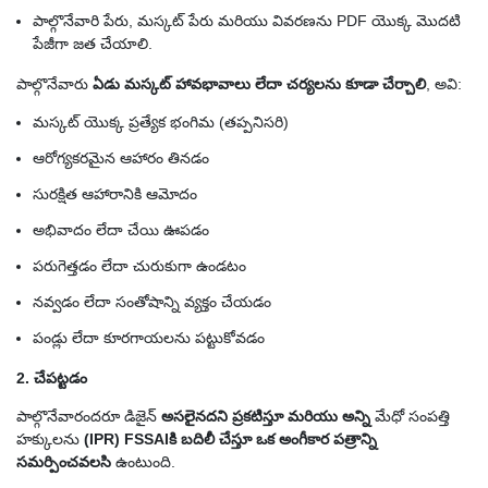
పాల్గొనేవారి పేరు, మస్కట్ పేరు మరియు వివరణను PDF యొక్క మొదటి
పేజీగా జత చేయాలి.
పాల్గొనేవారు
ఏడు మస్కట్ హావభావాలు లేదా చర్యలను కూడా చేర్చాలి
, అవి:
మస్కట్ యొక్క ప్రత్యేక భంగిమ (తప్పనిసరి)
ఆరోగ్యకరమైన ఆహారం తినడం
సురక్షిత ఆహారానికి ఆమోదం
అభివాదం లేదా చేయి ఊపడం
పరుగెత్తడం లేదా చురుకుగా ఉండటం
నవ్వడం లేదా సంతోషాన్ని వ్యక్తం చేయడం
పండ్లు లేదా కూరగాయలను పట్టుకోవడం
2. చేపట్టడం
పాల్గొనేవారందరూ డిజైన్
అసలైనదని ప్రకటిస్తూ మరియు అన్ని
మేధో సంపత్తి
హక్కులను
(IPR) FSSAIకి బదిలీ చేస్తూ ఒక అంగీకార పత్రాన్ని
సమర్పించవలసి
ఉంటుంది.