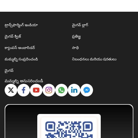
ట్రాన్స్‌ఫార్మింగ్ ఇండియా
మైగవ్ బ్లాగ్
మైగవ్ క్విజ్
ప్రతిజ్ఞ
క్యాంపస్ అంబాసిడర్
సాథి
మమ్మల్ని సంప్రదించండి
నిబంధనలు మరియు షరతులు
మైగవ్
మమ్మల్ని అనుసరించండి