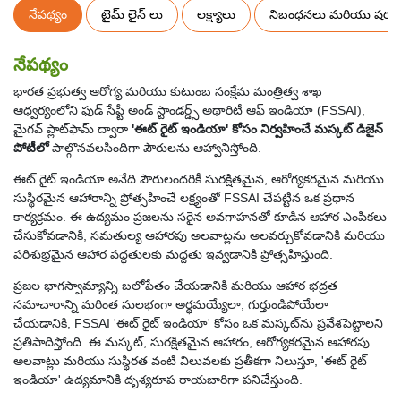
నేపథ్యం
టైమ్ లైన్ లు
లక్ష్యాలు
నిబంధనలు మరియు షరత
నేపథ్యం
భారత ప్రభుత్వ ఆరోగ్య మరియు కుటుంబ సంక్షేమ మంత్రిత్వ శాఖ
ఆధ్వర్యంలోని ఫుడ్ సేఫ్టీ అండ్ స్టాండర్డ్స్ అథారిటీ ఆఫ్ ఇండియా (FSSAI),
మైగవ్ ప్లాట్‌ఫామ్ ద్వారా
'ఈట్ రైట్ ఇండియా' కోసం నిర్వహించే మస్కట్ డిజైన్
పోటీలో
పాల్గొనవలసిందిగా పౌరులను ఆహ్వానిస్తోంది.
ఈట్ రైట్ ఇండియా అనేది పౌరులందరికీ సురక్షితమైన, ఆరోగ్యకరమైన మరియు
సుస్థిరమైన ఆహారాన్ని ప్రోత్సహించే లక్ష్యంతో FSSAI చేపట్టిన ఒక ప్రధాన
కార్యక్రమం. ఈ ఉద్యమం ప్రజలను సరైన అవగాహనతో కూడిన ఆహార ఎంపికలు
చేసుకోవడానికి, సమతుల్య ఆహారపు అలవాట్లను అలవర్చుకోవడానికి మరియు
పరిశుభ్రమైన ఆహార పద్ధతులకు మద్దతు ఇవ్వడానికి ప్రోత్సహిస్తుంది.
ప్రజల భాగస్వామ్యాన్ని బలోపేతం చేయడానికి మరియు ఆహార భద్రత
సమాచారాన్ని మరింత సులభంగా అర్థమయ్యేలా, గుర్తుండిపోయేలా
చేయడానికి, FSSAI 'ఈట్ రైట్ ఇండియా' కోసం ఒక మస్కట్‌ను ప్రవేశపెట్టాలని
ప్రతిపాదిస్తోంది. ఈ మస్కట్, సురక్షితమైన ఆహారం, ఆరోగ్యకరమైన ఆహారపు
అలవాట్లు మరియు సుస్థిరత వంటి విలువలకు ప్రతీకగా నిలుస్తూ, 'ఈట్ రైట్
ఇండియా' ఉద్యమానికి దృశ్యరూప రాయబారిగా పనిచేస్తుంది.