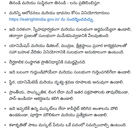
తినండి మరియు సుస్థిరంగా తినండి - లను ప్రతిబింబిస్తూ.
మరిన్ని ఆలోచనలు మరియు భావనల కోసం వినియోగదారులు
https://eatrightindia.gov.in/ ను సందర్శించవచ్చు.
ఇది సరళంగా, స్నేహపూర్వకంగా మరియు సులభంగా అర్థమయ్యేలా ఉండాలి,
తద్వారా ప్రజలతో సులభంగా మమేకమవ్వడానికి వీలవుతుంది.
యానిమేషన్ మరియు డిజిటల్, ముద్రణ, క్షేత్రస్థాయి ప్రచార కార్యక్రమాలతో
సహా బహుళ వేదికల వినియోగానికి సులభంగా అనుకూలంగా ఉంటుంది.
దీర్ఘకాలిక సంస్థాగత ప్రాతినిధ్యానికి సమర్థమైనది.
ఇది బలంగా గుర్తుండిపోయేలా మరియు సులభంగా గుర్తించగలిగేలా ఉండాలి.
స్థిర, యానిమేటెడ్ మరియు దృశ్య-శ్రవణ రూపాలకు అనువుగా ఉండాలి.
ప్రాంతీయ, సాంస్కృతిక, లింగ లేదా మరే ఇతర పక్షపాతాలకు తావులేకుండా,
పాన్-ఇండియా ఆకర్షణను కలిగి ఉండాలి.
ఇది ఇప్పటికే ఉన్న మస్కట్‌లు లేదా కాపీరైట్ కలిగిన అంశాలను పోలి
ఉండకుండా, పూర్తిగా మౌలికంగా మరియు ప్రత్యేకంగా ఉండాలి.
కళాకృతితో పాటు మస్కట్ పేరును ఒకే పదంలో సమర్పించాల్సి ఉంటుంది.