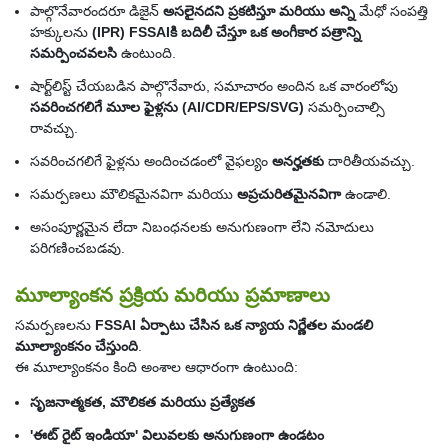
పాల్గొనేవారందరూ డిజైన్
అసలైనదని ప్రకటిస్తూ మరియు అన్ని
మేధో సంపత్తి
హక్కులను
(IPR) FSSAIకి బదిలీ చేస్తూ ఒక అంగీకార పత్రాన్ని
సమర్పించవలసి
ఉంటుంది.
షార్ట్‌లిస్ట్ చేయబడిన పాల్గొనేవారు, సమాచారం అందిన ఒక వారంలోపు
సవరించగలిగే మూల ఫైళ్లను (AI/CDR/EPS/SVG)
సమర్పించాల్సి
రావచ్చు.
సవరించగలిగే ఫైళ్లను అందించడంలో వైఫల్యం
అనర్హతకు
దారితీయవచ్చు.
సమర్పణలు మౌలికమైనవిగా మరియు
అప్రచురితమైనవిగా
ఉండాలి.
అసంపూర్ణమైన లేదా నిబంధనలకు అనుగుణంగా లేని నమోదులు
పరిగణించబడవు.
మూల్యాంకన ప్రక్రియ మరియు ప్రమాణాలు
సమర్పణలను
FSSAI ఏర్పాటు చేసిన ఒక న్యాయ నిర్ణేతల మండలి
మూల్యాంకనం చేస్తుంది
.
ఈ మూల్యాంకనం కింది అంశాల ఆధారంగా ఉంటుంది:
సృజనాత్మకత, మౌలికత మరియు ప్రత్యేకత
'ఈట్ రైట్ ఇండియా' విలువలకు అనుగుణంగా ఉండటం