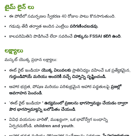
టైమ్ లైన్ లు
ఈ పోటీలో సమర్పణల స్వీకరణ 40 రోజుల పాటు కొనసాగుతుంది.
గడువు తేదీ తర్వాత అందిన ఎంట్రీలు
పరిగణించబడవు
.
కాలపరిమితిని పొడిగించే లేదా సవరించే
హక్కును FSSAI కలిగి ఉంది
.
లక్ష్యాలు
మస్కట్ యొక్క ప్రధాన లక్ష్యాలు:
ఈట్ రైట్ ఇండియా
యొక్క విలువలకు
ప్రాతినిధ్యం వహించే ఒక ప్రత్యేకమైన,
గుర్తుండిపోయే మరియు అందరికీ నచ్చే చిహ్నాన్ని సృష్టించండి.
ఆహార భద్రత, పోషణ మరియు పరిశుభ్రమైన ఆహార పద్ధతులపై
ప్రజల్లో
అవగాహన పెంచండి
.
'ఈట్ రైట్ ఇండియా
' ఉద్యమంలో ప్రజలను భాగస్వామ్యం చేయడం ద్వారా
పౌర భాగస్వామ్యాన్ని బలోపేతం చేయండి
.
వివిధ వయసుల వారితో, ముఖ్యంగా, ఒక భావోద్వేగ బంధాన్ని
ఏర్పరచుకోండి.
children and youth
.
ఆహార భద్రత మరియు పోషకాహార సందేశాలను సరళంగా,
స్నేహపూర్వకంగా