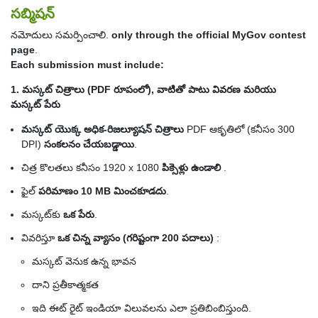
సబ్మిషన్
నమోదులు సమర్పించాలి.
only through the official MyGov contest
page
.
Each submission must include:
1. మస్కట్ చిత్రాలు (PDF రూపంలో), వాటితో పాటు వివరణ మరియు
మస్కట్ పేరు
మస్కట్ యొక్క అధిక-రిజల్యూషన్ చిత్రాలు
PDF ఆకృతిలో (కనీసం 300
DPI)
సంకలనం చేయబడ్డాయి
.
చిత్ర కొలతలు కనీసం 1920 x 1080
పిక్సెళ్లు ఉండాలి
.
ఫైల్
పరిమాణం 10 MB మించకూడదు
.
మస్కట్‌కు
ఒక పేరు
.
వివరిస్తూ
ఒక చిన్న వ్యాసం (గరిష్టంగా 200 పదాలు)
:
మస్కట్ వెనుక ఉన్న భావన
దాని ప్రతీకాత్మకత
ఇది ఈట్ రైట్ ఇండియా విలువలను ఎలా ప్రతిబింబిస్తుంది.