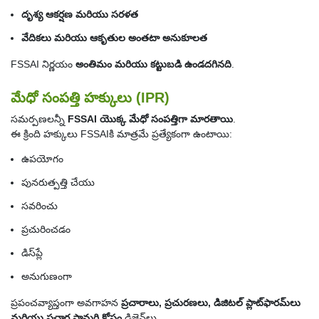
దృశ్య ఆకర్షణ మరియు సరళత
వేదికలు మరియు ఆకృతుల అంతటా అనుకూలత
FSSAI నిర్ణయం
అంతిమం మరియు కట్టుబడి ఉండదగినది
.
మేధో సంపత్తి హక్కులు (IPR)
సమర్పణలన్నీ
FSSAI యొక్క మేధో సంపత్తిగా మారతాయి
.
ఈ క్రింది హక్కులు FSSAIకి మాత్రమే ప్రత్యేకంగా ఉంటాయి:
ఉపయోగం
పునరుత్పత్తి చేయు
సవరించు
ప్రచురించడం
డిస్‌ప్లే
అనుగుణంగా
ప్రపంచవ్యాప్తంగా అవగాహన
ప్రచారాలు, ప్రచురణలు, డిజిటల్ ప్లాట్‌ఫారమ్‌లు
మరియు ప్రచార సామగ్రి కోసం
డిజైన్‌లు.