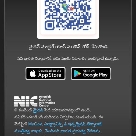
మైగవ్ మొబైల్ యాప్ ను డౌన్ లోడ్ చేసుకోండి
నవ భారత నిర్మాణానికి తమ వంతు సహకారం అందిస్తూనే ఉన్నారు.
© కంటెంట్
మైగవ్
సెల్ యాజమాన్యంలో ఉంది,
నవీకరించబడింది మరియు నిర్వహించబడుతుంది. ఈ
వెబ్‌సైట్
MyGov
,
ఎలక్ట్రానిక్స్ & ఇన్ఫర్మేషన్ టెక్నాలజీ
మంత్రిత్వ శాఖకు
,
చెందినది భారత ప్రభుత్వ వేదికను
.