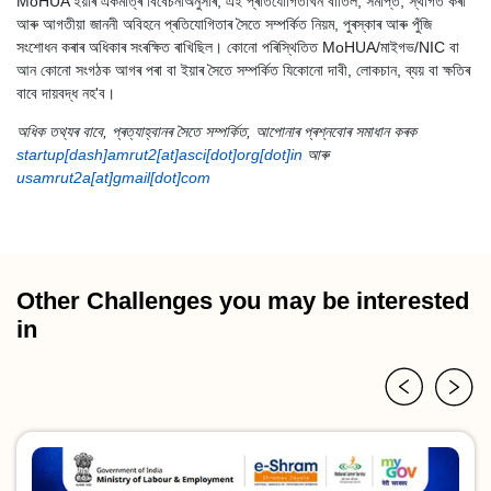
MoHUA ইয়াৰ একমাত্ৰ বিবেচনাঅনুসৰি, এই প্ৰতিযোগিতাখন বাতিল, সমাপ্ত, স্থগিত কৰা
আৰু আগতীয়া জাননী অবিহনে প্ৰতিযোগিতাৰ সৈতে সম্পৰ্কিত নিয়ম, পুৰস্কাৰ আৰু পুঁজি
সংশোধন কৰাৰ অধিকাৰ সংৰক্ষিত ৰাখিছিল। কোনো পৰিস্থিতিত MoHUA/মাইগভ/NIC বা
আন কোনো সংগঠক আগৰ পৰা বা ইয়াৰ সৈতে সম্পৰ্কিত যিকোনো দাবী, লোকচান, ব্যয় বা ক্ষতিৰ
বাবে দায়বদ্ধ নহ'ব।
অধিক তথ্যৰ বাবে, প্ৰত্যাহ্বানৰ সৈতে সম্পৰ্কিত, আপোনাৰ প্ৰশ্নবোৰ সমাধান কৰক
startup[dash]amrut2[at]asci[dot]org[dot]in
আৰু
usamrut2a[at]gmail[dot]com
Other Challenges you may be interested
in