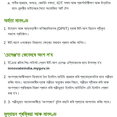
পানীৰ ব্যৱহাৰ, অপচয়, ৰেকৰ্ডিং দক্ষতা, IOT সক্ষম আৰু প্ৰদৰ্শননিৰীক্ষণ আৰু উন্নতিৰ
বাবে কেন্দ্ৰীয় ডাটাবেছৰ সৈতে সংযোজিত স্মাৰ্ট টেপ
অৰ্হতা মানদণ্ড
উদ্যোগ আৰু আভ্যন্তৰীণ বাণিজ্যবিভাগৰ (DPIIT) দ্বাৰা ষ্টাৰ্ট-আপ হিচাপে স্বীকৃত
সকলো প্ৰতিষ্ঠান।
ষ্টাৰ্ট-আপে ওপৰোক্ত বিষয়গত ক্ষেত্ৰত সমাধান প্ৰদান কৰিব লাগিব।
'চেলেঞ্জ'ত কেনেদৰে অংশ ল'ব
ইণ্ডিয়া ৱাটাৰ পিচ-পাইলট-স্কেল ষ্টাৰ্ট-আপ চেলেঞ্জ এপ্লিকেচনৰ বাবে উপলব্ধ হ'ব
innovateindia.mygov.in
অংশগ্ৰহণকাৰীসকলে যিকোনো বৈধ ইমেইল-আইডি ব্যৱহাৰ কৰি প্ৰত্যাহ্বানটোৰ বাবে পঞ্জীয়ন
কৰিব পাৰে। আবেদনকাৰীৰ দ্বাৰা পঞ্জীয়ন অনুৰোধ কৰাৰ পিছত, পঞ্জীয়ন স্বীকাৰ কৰি আৰু
অংশগ্ৰহণ প্ৰক্ৰিয়াৰ বিৱৰণ প্ৰদান কৰি পঞ্জীভুক্ত ইমেইল-আইডিলৈ এটা ইমেইল প্ৰেৰণ
কৰা হ'ব।
3. পঞ্জীভুক্ত আবেদনকাৰীয়ে 'অংশগ্ৰহণ' বুটাম বাছনি কৰি প্ৰস্তাৱ আপলোড কৰিব পাৰে।
মূল্যায়ন প্ৰক্ৰিয়া আৰু মানদণ্ড