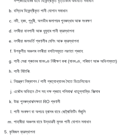
সম্প্ৰদায়বোৰৰ বাবে বিকেন্দ্ৰীকৃত বৃত্তাকাৰ অৰ্থনীতি সমাধান
বস্তিৰ বিকেন্দ্ৰীকৃত পানী যোগান সমাধান
নদী, হ্ৰদ, পুখুৰী, অগভীৰ জলাশয়ৰ পুনৰুদ্ধাৰ আৰু সংৰক্ষণ
নগৰীয়া বানপানী আৰু ধুমুহাৰ পানী ব্যৱস্থাপনা
নগৰীয়া জলভৰ্তি প্ৰণালীৰ মেপিং আৰু ব্যৱস্থাপনা
উপকূলীয় অঞ্চলৰ নগৰীয়া বসতিসমূহত লৱণতা প্ৰবাহ
পানী সেৱা প্ৰদানৰ মানদণ্ড নিৰীক্ষণ কৰা (মানদণ্ড, পৰিমাণ আৰু অভিগম্যতা)
পানী মিটাৰিং
নিয়ন্ত্ৰণ নিষ্কাশন / পানী প্ৰত্যাখ্যানৰ সৈতে ডিচেলিনেচন
এৰেটৰ অবিহনে টেপ সহ দক্ষ প্ৰবাহ পলিমাৰ/ ধাতুপ্লাম্বিং ফিক্সাৰ
উচ্চ পুনৰুদ্ধাৰ/দক্ষতা RO প্ৰণালী
পানী সংৰক্ষণ বা অপচয় হ্ৰাসৰ বাবে ৰেট্ৰোফিটিং সঁজুলি
পাহাৰীয়া অঞ্চলৰ বাবে উদ্ভাৱনী মূলক পানী যোগান সমাধান
কৃষিজল ব্যৱস্থাপনা