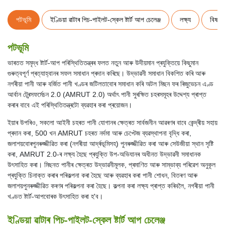
পটভূমি
ইণ্ডিয়া ৱাটাৰ পিচ-পাইলট-স্কেল ষ্টাৰ্ট আপ চেলেঞ্জ
লক্ষ্য
বিষয়গত
পটভূমি
ভাৰতত সমৃদ্ধ ষ্টাৰ্ট-আপ পৰিস্থিতিতন্ত্ৰৰ ফলত নতুন আৰু উদীয়মান প্ৰযুক্তিয়ে কিছুমান
গুৰুত্বপূৰ্ণ প্ৰত্যাহ্বানৰ সফল সমাধান প্ৰদান কৰিছে। উদ্ভাৱনী সমাধান বিকশিত কৰি আৰু
নগৰীয়া পানী আৰু বৰ্জিত পানী খণ্ডৰ জটিলতাবোৰ সমাধান কৰি অটল মিছন ফৰ ৰিজুভেচন এণ্ড
আৰ্বান ট্ৰেন্সফৰ্মেচন 2.0 (AMRUT 2.0) অৰ্থাৎ পানী সুৰক্ষিত চহৰসমূহৰ উদ্দেশ্য প্ৰাপ্ত
কৰাৰ বাবে এই পৰিস্থিতিতন্ত্ৰটো ব্যৱহাৰ কৰা প্ৰয়োজন।
ইয়াৰ উপৰিও, সকলো আইনী চহৰত পানী যোগানৰ ক্ষেত্ৰত সাৰ্বজনীন আৱৰণৰ বাবে কেন্দ্ৰীয় সহায়
প্ৰদান কৰা, 500 খন AMRUT চহৰত নৰ্দমা আৰু চেপ্টেজ ব্যৱস্থাপনা বৃদ্ধি কৰা,
জলাশয়বোৰপুনৰুজ্জীৱিত কৰা (নগৰীয়া আৰ্দ্ৰভূমিসহ) পুনৰুজ্জীৱিত কৰা আৰু সেউজীয়া স্থান সৃষ্টি
কৰা, AMRUT 2.0-ৰ লক্ষ্য হৈছে প্ৰযুক্তি উপ-অভিযানৰ অধীনত উদ্ভাৱনী সমাধানক
উৎসাহিত কৰা। মিছনত পানীৰ ক্ষেত্ৰত উদ্ভাৱনীমূলক, প্ৰমাণিত আৰু সাম্ভাব্য পৰিৱেশ অনুকূল
প্ৰযুক্তি চিনাক্ত কৰাৰ পৰিকল্পনা কৰা হৈছে আৰু ব্যৱহাৰ কৰা পানী শোধন, বিতৰণ আৰু
জলাশয়পুনৰুজ্জীৱিত কৰণৰ পৰিকল্পনা কৰা হৈছে। কল্পনা কৰা লক্ষ্য প্ৰাপ্ত কৰিবলৈ, নগৰীয়া পানী
খণ্ডত ষ্টাৰ্ট-আপবোৰক উৎসাহিত কৰা হ'ব।
ইণ্ডিয়া ৱাটাৰ পিচ-পাইলট-স্কেল ষ্টাৰ্ট আপ চেলেঞ্জ