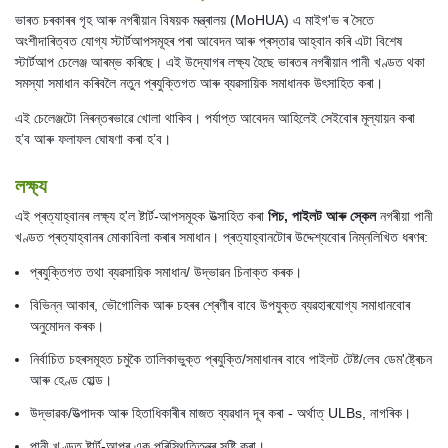
ভাৰত চৰকাৰৰ গৃহ আৰু নগৰীয়ান বিষয়ক মন্ত্ৰালয় (MoHUA) এ মাইগ'ভ ৰ সৈতে
অংশীদাৰিত্বত যোগ্য স্টাৰ্টআপসমূহৰ পৰা আবেদন আৰু প্ৰস্তাৱ আহ্বান কৰি এটা বিশেষ
স্টাৰ্টআপ চেলেঞ্জ আৰম্ভ কৰিছে। এই উদ্যোগৰ লক্ষ্য হৈছে ভাৰতৰ নগৰীয়ান পানী খণ্ডত থকা
সমস্যা সমাধান কৰিবলৈ নতুন প্ৰযুক্তিগত আৰু ব্যৱসায়িক সমাধানক উৎসাহিত কৰা।
এই চেলেঞ্জটো নিৰন্তৰভাৱে খোলা থাকিব। পৰ্যাপ্ত আবেদন আহিলেই সেইবোৰ মূল্যায়ন কৰা
হ’ব আৰু ফলাফল ঘোষণা কৰা হ’ব।
লক্ষ্য
এই প্ৰত্যাহ্বানৰ লক্ষ্য হ'ল ষ্টাৰ্ট-আপসমূহক উত্সাহিত কৰা
পিচ, পাইলট আৰু স্কেল
নগৰীয়া পানী
খণ্ডত প্ৰত্যাহ্বানৰ মোকাবিলা কৰাৰ সমাধান। প্ৰত্যাহ্বানটোৰ উদ্দেশ্যবোৰ নিম্নলিখিত ধৰণৰ:
প্ৰযুক্তিগত তথা ব্যৱসায়িক সমাধান/ উদ্ভাৱন চিনাক্ত কৰক।
বিভিন্ন আকাৰ, ভৌগোলিক আৰু চহৰৰ শ্ৰেণীৰ বাবে উপযুক্ত ব্যৱহাৰযোগ্য সমাধানবোৰ
অনুমোদন কৰক।
নিৰ্বাচিত চহৰসমূহত চমুকৈ তালিকাভুক্ত প্ৰযুক্তি/সমাধানৰ বাবে পাইলট টেষ্ট/লেব ডেম'ষ্ট্ৰেচন
আৰু হেণ্ড হোল্ড।
উদ্ভাৱক/উত্পাদক আৰু হিতাধিকাৰীৰ মাজত ব্যৱধান দূৰ কৰা - অৰ্থাত্ ULBs, নাগৰিক।
পানী খণ্ডত ষ্টাৰ্ট-আপৰ এক পৰিস্থিতিতন্ত্ৰ সৃষ্টি কৰা।