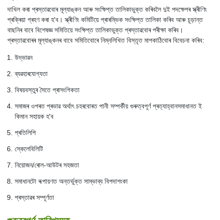
দাখিল কৰা প্ৰস্তাৱবোৰ মূল্যাঙ্কন আৰু সংক্ষিপ্ত তালিকাভুক্ত কৰিবলৈ দুই পদক্ষেপৰ স্ক্ৰীণিং
প্ৰক্ৰিয়া গ্ৰহণ কৰা হ'ব। স্ক্ৰীণিং কমিটিয়ে প্ৰাৰম্ভিক সংক্ষিপ্ত তালিকা কৰিব আৰু চূড়ান্ত
বাছনিৰ বাবে বিশেষজ্ঞ সমিতিয়ে সংক্ষিপ্ত তালিকাভুক্ত প্ৰস্তাৱবোৰ পৰীক্ষা কৰিব।
প্ৰস্তাৱবোৰৰ মূল্যাঙ্কনৰ বাবে সমিতিবোৰে নিম্নলিখিত বিস্তৃত মাপকাঠিবোৰ বিবেচনা কৰিব:
উদ্ভাৱন
ব্যৱহাৰযোগ্যতা
বিষয়বস্তুৰ সৈতে প্ৰাসংগিকতা
সমাজৰ ওপৰত প্ৰভাৱ অৰ্থাৎ চহৰবোৰত পানী সম্পৰ্কীয় গুৰুত্বপূৰ্ণ প্ৰত্যাহ্বানসমাধানত ই
কিমান সহায়ক হ'ব
প্ৰতিলিপি
স্কেলেবিলিটি
নিয়োজন/ৰোল-আউটৰ সহজতা
সমাধানটো ৰূপায়ণত অন্তৰ্ভুক্ত সাম্ভাব্য বিপদাশংকা
প্ৰস্তাৱৰ সম্পূৰ্ণতা