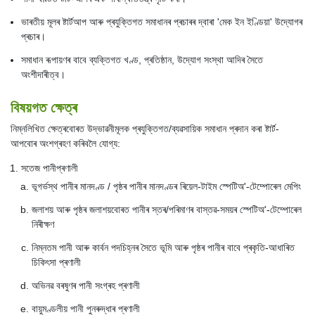
ভাৰতীয় মূলৰ ষ্টাৰ্টআপ আৰু প্ৰযুক্তিগত সমাধানৰ প্ৰচাৰৰ দ্বাৰা 'মেক ইন ইণ্ডিয়া' উদ্যোগৰ
প্ৰচাৰ।
সমাধান ৰূপায়ণৰ বাবে ব্যক্তিগত খণ্ড, প্ৰতিষ্ঠান, উদ্যোগ সংস্থা আদিৰ সৈতে
অংশীদাৰীত্ব।
বিষয়গত ক্ষেত্ৰ
নিম্নলিখিত ক্ষেত্ৰবোৰত উদ্ভাৱনীমূলক প্ৰযুক্তিগত/ব্যৱসায়িক সমাধান প্ৰদান কৰা ষ্টাৰ্ট-
আপবোৰ অংশগ্ৰহণ কৰিবলৈ যোগ্য:
সতেজ পানীপ্ৰণালী
ভূগৰ্ভস্থ পানীৰ মানদণ্ড / পৃষ্ঠৰ পানীৰ মানদণ্ডৰ ৰিয়েল-টাইম স্পেটিঅ'-টেম্পোৰেল মেপিং
জলাশয় আৰু পৃষ্ঠৰ জলাশয়বোৰত পানীৰ স্তৰ/পৰিমাণৰ বাস্তৱ-সময়ৰ স্পেটিঅ'-টেম্পোৰেল
নিৰীক্ষণ
নিম্নতম পানী আৰু কাৰ্বন পদচিহ্নৰ সৈতে ভূমি আৰু পৃষ্ঠৰ পানীৰ বাবে প্ৰকৃতি-আধাৰিত
চিকিৎসা প্ৰণালী
অভিনৱ বৰষুণৰ পানী সংগ্ৰহ প্ৰণালী
বায়ুমণ্ডলীয় পানী পুনৰুদ্ধাৰ প্ৰণালী