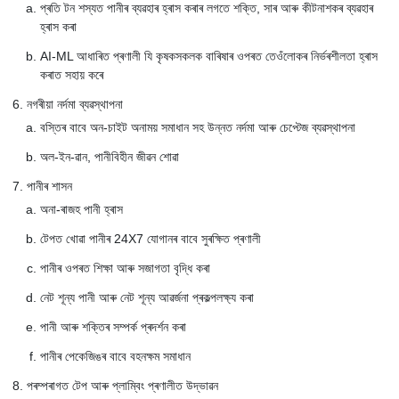
প্ৰতি টন শস্যত পানীৰ ব্যৱহাৰ হ্ৰাস কৰাৰ লগতে শক্তি, সাৰ আৰু কীটনাশকৰ ব্যৱহাৰ
হ্ৰাস কৰা
AI-ML আধাৰিত প্ৰণালী যি কৃষকসকলক বাৰিষাৰ ওপৰত তেওঁলোকৰ নিৰ্ভৰশীলতা হ্ৰাস
কৰাত সহায় কৰে
নগৰীয়া নৰ্দমা ব্যৱস্থাপনা
বস্তিৰ বাবে অন-চাইট অনাময় সমাধান সহ উন্নত নৰ্দমা আৰু চেপ্টেজ ব্যৱস্থাপনা
অল-ইন-ৱান, পানীবিহীন জীৱন শোৱা
পানীৰ শাসন
অনা-ৰাজহ পানী হ্ৰাস
টেপত খোৱা পানীৰ 24X7 যোগানৰ বাবে সুৰক্ষিত প্ৰণালী
পানীৰ ওপৰত শিক্ষা আৰু সজাগতা বৃদ্ধি কৰা
নেট শূন্য পানী আৰু নেট শূন্য আৱৰ্জনা প্ৰকল্পলক্ষ্য কৰা
পানী আৰু শক্তিৰ সম্পৰ্ক প্ৰদৰ্শন কৰা
পানীৰ পেকেজিঙৰ বাবে বহনক্ষম সমাধান
পৰম্পৰাগত টেপ আৰু প্লাম্বিং প্ৰণালীত উদ্ভাৱন