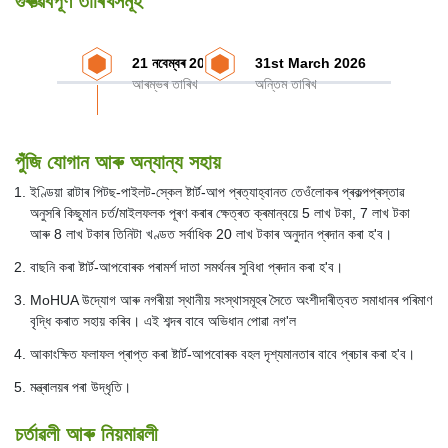
গুৰুত্ৱবপূৰ্ণ তাৰিখসমূহ
21 নবেম্বৰ 2023
31st March 2026
আৰম্ভৰ তাৰিখ
অন্তিম তাৰিখ
পুঁজি যোগান আৰু অন্যান্য সহায়
ইণ্ডিয়া ৱাটাৰ পিটছ-পাইলট-স্কেল ষ্টাৰ্ট-আপ প্ৰত্যাহ্বানত তেওঁলোকৰ প্ৰকল্পপ্ৰস্তাৱ
অনুসৰি কিছুমান চৰ্ত/মাইলফলক পূৰণ কৰাৰ ক্ষেত্ৰত ক্ৰমান্বয়ে 5 লাখ টকা, 7 লাখ টকা
আৰু 8 লাখ টকাৰ তিনিটা খণ্ডত সৰ্বাধিক 20 লাখ টকাৰ অনুদান প্ৰদান কৰা হ'ব।
বাছনি কৰা ষ্টাৰ্ট-আপবোৰক পৰামৰ্শ দাতা সমৰ্থনৰ সুবিধা প্ৰদান কৰা হ'ব।
MoHUA উদ্যোগ আৰু নগৰীয়া স্থানীয় সংস্থাসমূহৰ সৈতে অংশীদাৰীত্বত সমাধানৰ পৰিমাণ
বৃদ্ধি কৰাত সহায় কৰিব। এই শব্দৰ বাবে অভিধান পোৱা নগ'ল
আকাংক্ষিত ফলাফল প্ৰাপ্ত কৰা ষ্টাৰ্ট-আপবোৰক বহল দৃশ্যমানতাৰ বাবে প্ৰচাৰ কৰা হ'ব।
মন্ত্ৰালয়ৰ পৰা উদ্ধৃতি।
চৰ্তাৱলী আৰু নিয়মাৱলী