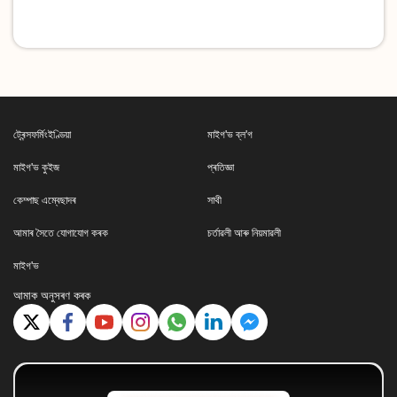
ট্ৰেন্সফৰ্মিংইণ্ডিয়া
মাইগ'ভ ব্ল'গ
মাইগ'ভ কুইজ
প্ৰতিজ্ঞা
কেম্পাছ এম্বেছাদৰ
সাথী
আমাৰ সৈতে যোগাযোগ কৰক
চৰ্তাৱলী আৰু নিয়মাৱলী
মাইগ'ভ
আমাক অনুসৰণ কৰক