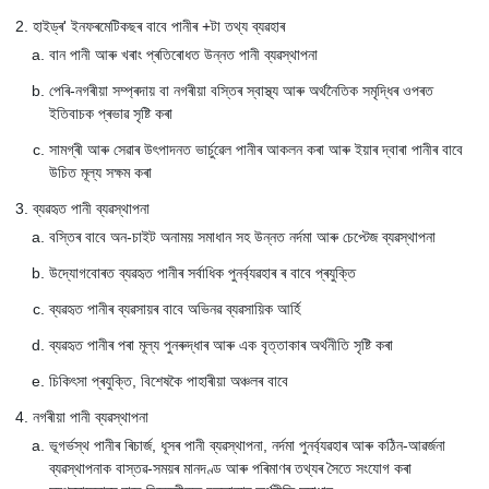
হাইড্ৰ' ইনফৰমেটিকছৰ বাবে পানীৰ +টা তথ্য ব্যৱহাৰ
বান পানী আৰু খৰাং প্ৰতিৰোধত উন্নত পানী ব্যৱস্থাপনা
পেৰি-নগৰীয়া সম্প্ৰদায় বা নগৰীয়া বস্তিৰ স্বাস্থ্য আৰু অৰ্থনৈতিক সমৃদ্ধিৰ ওপৰত
ইতিবাচক প্ৰভাৱ সৃষ্টি কৰা
সামগ্ৰী আৰু সেৱাৰ উৎপাদনত ভাৰ্চুৱেল পানীৰ আকলন কৰা আৰু ইয়াৰ দ্বাৰা পানীৰ বাবে
উচিত মূল্য সক্ষম কৰা
ব্যৱহৃত পানী ব্যৱস্থাপনা
বস্তিৰ বাবে অন-চাইট অনাময় সমাধান সহ উন্নত নৰ্দমা আৰু চেপ্টেজ ব্যৱস্থাপনা
উদ্যোগবোৰত ব্যৱহৃত পানীৰ সৰ্বাধিক পুনৰ্ব্যৱহাৰ ৰ বাবে প্ৰযুক্তি
ব্যৱহৃত পানীৰ ব্যৱসায়ৰ বাবে অভিনৱ ব্যৱসায়িক আৰ্হি
ব্যৱহৃত পানীৰ পৰা মূল্য পুনৰুদ্ধাৰ আৰু এক বৃত্তাকাৰ অৰ্থনীতি সৃষ্টি কৰা
চিকিৎসা প্ৰযুক্তি, বিশেষকৈ পাহাৰীয়া অঞ্চলৰ বাবে
নগৰীয়া পানী ব্যৱস্থাপনা
ভূগৰ্ভস্থ পানীৰ ৰিচাৰ্জ, ধূসৰ পানী ব্যৱস্থাপনা, নৰ্দমা পুনৰ্ব্যৱহাৰ আৰু কঠিন-আৱৰ্জনা
ব্যৱস্থাপনাক বাস্তৱ-সময়ৰ মানদণ্ড আৰু পৰিমাণৰ তথ্যৰ সৈতে সংযোগ কৰা