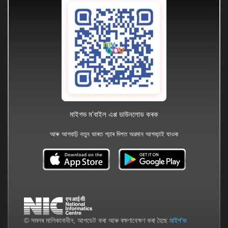
মাইগভ ম'বাইল এপ্প ডাউনলোড কৰক
আৰু আগবাঢ়ি নতুন ভাৰত গঢ়াৰ দিশত অৱদান আগবঢ়াই যাওক
© সমলৰ মালিকানাধীন, আপডেট কৰা আৰু ৰক্ষণাবেক্ষণ কৰা হৈছে
মাইগ'ভ