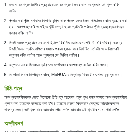
সকলো অংশগ্ৰহণকাৰীয়ে প্ৰত্যাহ্বানত অংশগ্ৰহণ কৰাৰ বাবে যোগ্যতাৰ চৰ্ত পূৰণ কৰিব
লাগিব
প্ৰদান কৰা পুঁজি সমাধানৰ বিকাশ/ বৃদ্ধি আৰু পছন্দৰ চহৰৰ সৈতে পৰিচালনাৰ বাবে ব্যৱহাৰ কৰা
হ'ব। অংশগ্ৰহণকাৰীয়ে মাইলৰ খুঁটি সম্পূৰ্ণ হোৱাৰ প্ৰতিটো পৰ্যায়ত পুঁজি ব্যৱহাৰপ্ৰমাণপত্ৰ
প্ৰদান কৰিব লাগিব।
বিজয়ীসকলে প্ৰত্যাহ্বানৰ অংশ হিচাপে বিকশিত সমাধান/সামগ্ৰী টো ধৰি ৰাখিব। অৱশ্যে
বিজয়ী/সকলে প্ৰতিযোগিতাৰ সময়ত প্ৰত্যাহ্বানৰ বাবে নিৰ্ধাৰিত চৰ্তাৱলী আৰু নিয়মাৱলী
অনুসৰণ কৰিব লাগিব আৰু পুৰস্কাৰ টো জিকিব লাগিব।
অনুপালন নকৰা যিকোনো ব্যক্তিয়ে তেওঁলোকৰ অংশগ্ৰহণ বাতিল কৰিব পাৰে।
যিকোনো বিবাদ নিষ্পত্তিৰ বাবে, MoHUA's সিদ্ধান্ত বিষয়টোৰ ওপৰত চূড়ান্ত হ'ব।
চিঠি-পত্ৰ
অংশগ্ৰহণকাৰীসকলৰ সৈতে যিকোনো চিঠিপত্ৰ আবেদন পত্ৰ পূৰণ কৰাৰ সময়ত অংশগ্ৰহণকাৰীয়ে
প্ৰদান কৰা ইমেইলৰ জৰিয়তে কৰা হ'ব। ইমেইল বিতৰণ বিফলতাৰ ক্ষেত্ৰত আয়োজকসকল
দায়বদ্ধ নহয়। এই শব্দৰ বাবে অভিধান পোৱা নগ'ল অভিধান এই শব্দটোৰ বাবে পোৱা নগ'ল
অস্বীকৰণ