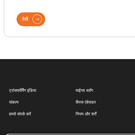
पंचायतों के लिए राष्ट्रीय ODF प्लस फ़िल्म प्रतियोगिता का आयोजन क
देखें
ट्रांसफॉर्मिंग इंडिया
माईगव ब्लॉग
संकल्प
कैंपस एंबेसडर
हमसे संपर्क करें
नियम और शर्तें