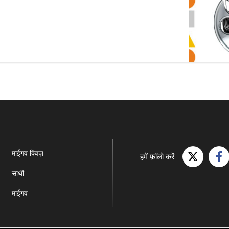
र रहा है।
माईगव क्विज़
हमें फ़ॉलो करें
साथी
माईगव