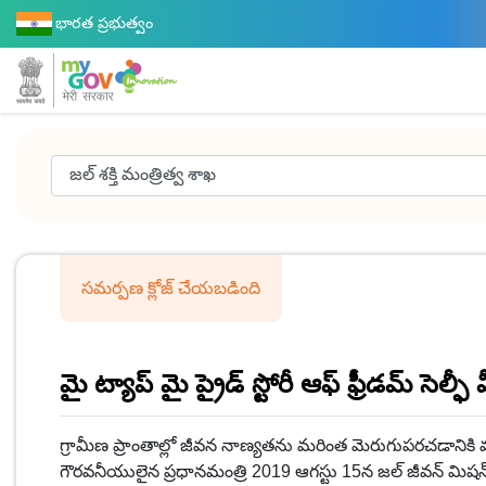
భారత ప్రభుత్వం
సమర్పణ క్లోజ్ చేయబడింది
మై ట్యాప్ మై ప్రైడ్ స్టోరీ ఆఫ్ ఫ్రీడమ్ సెల్ఫ
గ్రామీణ ప్రాంతాల్లో జీవన నాణ్యతను మరింత మెరుగుపరచడానికి 
గౌరవనీయులైన ప్రధానమంత్రి 2019 ఆగస్టు 15న జల్ జీవన్ మిషన్