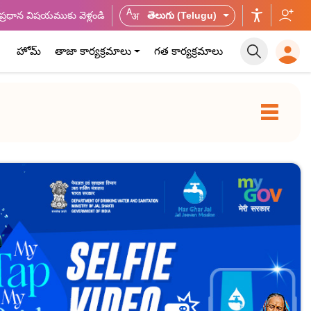
ప్రధాన విషయముకు వెళ్లండి
తెలుగు (Telugu)
హోమ్
తాజా కార్యక్రమాలు
గత కార్యక్రమాలు