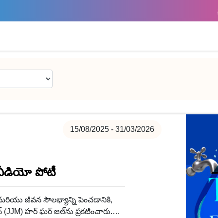
15/08/2025 - 31/03/2026
ీ వీడియో పోటీ
మరియు జీవన సౌలభ్యాన్ని పెంచడానికి,
 (JJM) హర్ ఘర్ జల్‌ను ప్రకటించారు.