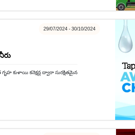
29/07/2024 - 30/10/2024
నీరు
 గృహ కుళాయి కనెక్షన్ల ద్వారా సురక్షితమైన