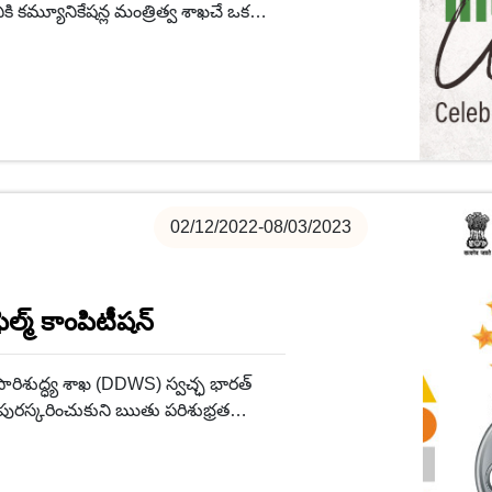
ి కమ్యూనికేషన్ల మంత్రిత్వ శాఖచే ఒక
02/12/2022-08/03/2023
్మ్ కాంపిటీషన్
పారిశుద్ధ్య శాఖ (DDWS) స్వచ్ఛ భారత్
పురస్కరించుకుని ఋతు పరిశుభ్రత
ీని నిర్వహిస్తోంది. అమృత్ మహోత్సవం.