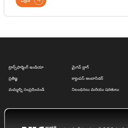
వీక్షణ
ట్రాన్స్‌ఫార్మింగ్ ఇండియా
మైగవ్ బ్లాగ్
ప్రతిజ్ఞ
క్యాంపస్ అంబాసిడర్
మమ్మల్ని సంప్రదించండి
నిబంధనలు మరియు షరతులు