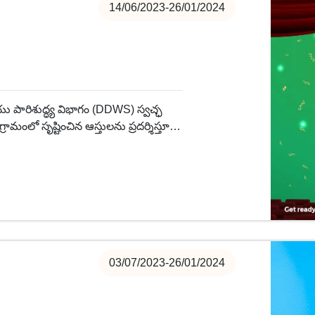
14/06/2023-26/01/2024
యు పారిశుద్ధ్య విభాగం (DDWS) స్వచ్ఛ
రామంలో సృష్టించిన ఆస్తులను ప్రదర్శిస్తూ
14 నుండి 2023 ఆగస్టు 15 వరకు జాతీయ
03/07/2023-26/01/2024