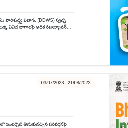
యు పారిశుద్ధ్య విభాగం (DDWS) స్వచ్ఛ
ొక్క వివిధ భాగాలపై అధిక రిజల్యూషన్
ా అమృత్ మహోత్సవ్ను జరుపుకోవడానికి
03/07/2023 - 21/08/2023
ో ఇంటర్నెట్ తీసుకువచ్చిన పరివర్తనపై