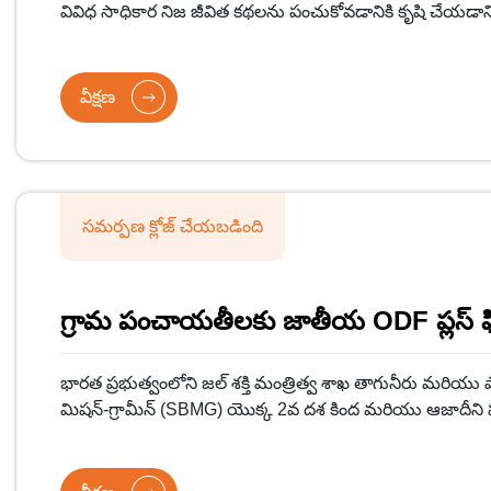
వివిధ సాధికార నిజ జీవిత కథలను పంచుకోవడానికి కృషి చేయడానిక
చొరవ.
వీక్షణ
సమర్పణ క్లోజ్ చేయబడింది
గ్రామ పంచాయతీలకు జాతీయ ODF ప్లస్ ఫిల
భారత ప్రభుత్వంలోని జల్ శక్తి మంత్రిత్వ శాఖ తాగునీరు మరియు 
మిషన్-గ్రామీన్ (SBMG) యొక్క 2వ దశ కింద మరియు ఆజాదీని 
నిర్వహణపై గ్రామ పంచాయతీల కోసం జాతీయ ODF ప్లస్ ఫిల్మ్ పోట