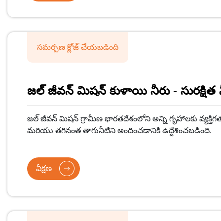
సమర్పణ క్లోజ్ చేయబడింది
జల్ జీవన్ మిషన్ కుళాయి నీరు - సురక్షిత 
జల్ జీవన్ మిషన్ గ్రామీణ భారతదేశంలోని అన్ని గృహాలకు వ్యక్తిగత
మరియు తగినంత తాగునీటిని అందించడానికి ఉద్దేశించబడింది.
వీక్షణ