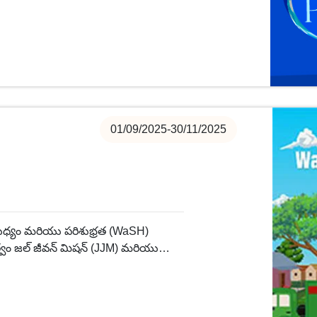
నిర్ధారించడం ఈ మిషన్ లక్ష్యం.
01/09/2025-30/11/2025
రిశుధ్యం మరియు పరిశుభ్రత (WaSH)
వం జల్ జీవన్ మిషన్ (JJM) మరియు
ల ద్వారా గ్రామీణ భారతదేశంలో అందరికీ
ది.