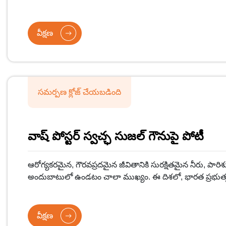
దేశంలోని ప్రతి గ్రామీణ ఇంటికి ఖచ్చితంగా కుళాయి నీటి సరఫరాను 
వీక్షణ
సమర్పణ క్లోజ్ చేయబడింది
వాష్ పోస్టర్ స్వచ్ఛ సుజల్ గౌనుపై పోటీ
ఆరోగ్యకరమైన, గౌరవప్రదమైన జీవితానికి సురక్షితమైన నీరు, పా
అందుబాటులో ఉండటం చాలా ముఖ్యం. ఈ దిశలో, భారత ప్రభుత్
స్వచ్ఛ భారత్ మిషన్-గ్రామీణ్ (SBM-G) వంటి ప్రధాన కార్యక్రమా
స్వచ్ఛమైన తాగునీరు మరియు పారిశుధ్యం అందుబాటులోకి తెస్తోం
వీక్షణ