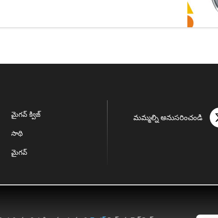
మైగవ్ క్విజ్
మమ్మల్ని అనుసరించండి
సాథి
మైగవ్