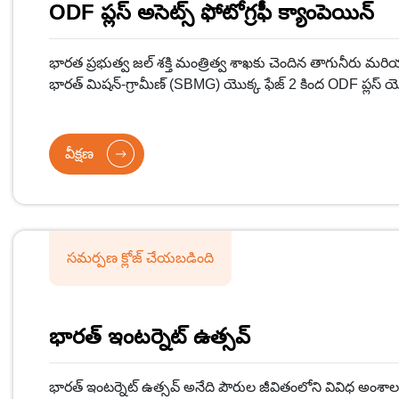
ODF ప్లస్ అసెట్స్ ఫోటోగ్రఫీ క్యాంపెయిన్
భారత ప్రభుత్వ జల్ శక్తి మంత్రిత్వ శాఖకు చెందిన తాగునీరు మరి
భారత్ మిషన్-గ్రామీణ్ (SBMG) యొక్క ఫేజ్ 2 కింద ODF ప్లస్ య
మంచి నాణ్యమైన ఛాయాచిత్రాలను తీయడానికి మరియు ఆజాదీ క
స్వచ్ఛతా ఫోటోస్ క్యాంపెయిన్ను నిర్వహిస్తోంది.
వీక్షణ
సమర్పణ క్లోజ్ చేయబడింది
భారత్ ఇంటర్నెట్ ఉత్సవ్
భారత్ ఇంటర్నెట్ ఉత్సవ్ అనేది పౌరుల జీవితంలోని వివిధ అంశాలల