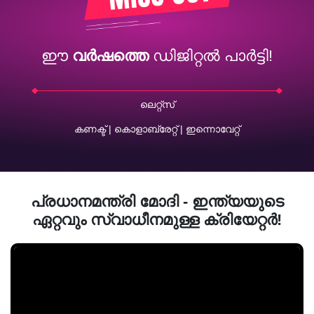
ഈ
വർഷത്തെ
ഡിജിറ്റൽ പാർട്ടി!
ലെറ്റ്സ്
കണക്ട് | കൊളാബ്രേറ്റ് | ഇന്നൊവേറ്റ്
പ്രധാനമന്ത്രി മോദി - ഇന്ത്യയുടെ
ഏറ്റവും സ്വാധീനമുള്ള ക്രിയേറ്റർ!