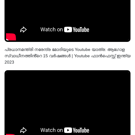
പ്രധാനമന്ത്രി നരേന്ദ്ര മോദിയുടെ Youtube യാത്ര: ആഗോള
സ്വാധീനത്തിൻ്റെ 15 വർഷങ്ങൾ | Youtube ഫാൻഫെസ്റ്റ് ഇന്ത്യ
2023