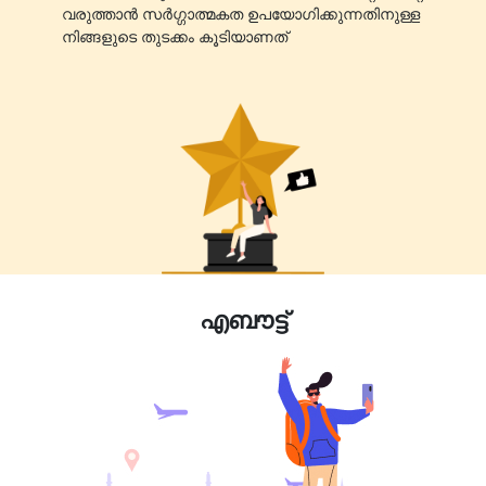
വരുത്താൻ സർഗ്ഗാത്മകത ഉപയോഗിക്കുന്നതിനുള്ള
നിങ്ങളുടെ തുടക്കം കൂടിയാണത്
എബൗട്ട്