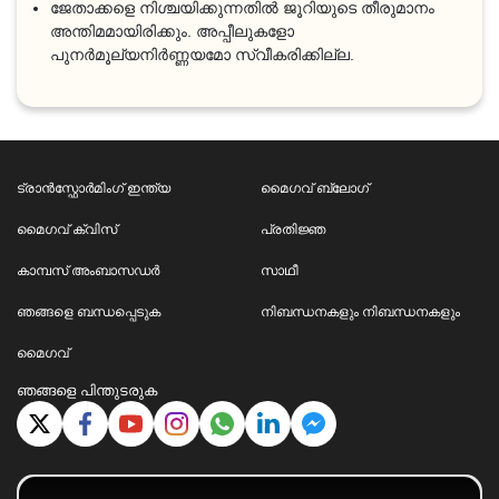
ജേതാക്കളെ നിശ്ചയിക്കുന്നതിൽ ജൂറിയുടെ തീരുമാനം
അന്തിമമായിരിക്കും. അപ്പീലുകളോ
പുനർമൂല്യനിർണ്ണയമോ സ്വീകരിക്കില്ല.
ട്രാൻസ്ഫോർമിംഗ് ഇന്ത്യ
മൈഗവ് ബ്ലോഗ്
മൈഗവ് ക്വിസ്
പ്രതിജ്ഞ
കാമ്പസ് അംബാസഡർ
സാഥീ
ഞങ്ങളെ ബന്ധപ്പെടുക
നിബന്ധനകളും നിബന്ധനകളും
മൈഗവ്
ഞങ്ങളെ പിന്തുടരുക