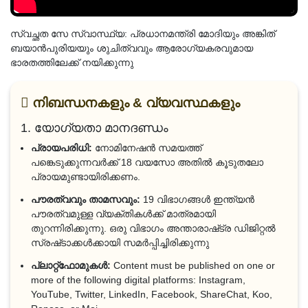
സ്വച്ഛത സേ സ്വാസ്ഥ്യ: പ്രധാനമന്ത്രി മോദിയും അങ്കിത്
ബയാൻപുരിയയും ശുചിത്വവും ആരോഗ്യകരവുമായ
ഭാരതത്തിലേക്ക് നയിക്കുന്നു
നിബന്ധനകളും & വ്യവസ്ഥകളും
1. യോഗ്യതാ മാനദണ്ഡം
പ്രായപരിധി:
നോമിനേഷൻ സമയത്ത്
പങ്കെടുക്കുന്നവർക്ക് 18 വയസോ അതിൽ കൂടുതലോ
പ്രായമുണ്ടായിരിക്കണം.
പൗരത്വവും താമസവും:
19 വിഭാഗങ്ങൾ ഇന്ത്യൻ
പൗരത്വമുള്ള വ്യക്തികൾക്ക് മാത്രമായി
തുറന്നിരിക്കുന്നു. ഒരു വിഭാഗം അന്താരാഷ്‌ട്ര ഡിജിറ്റൽ
സ്രഷ്‌ടാക്കൾക്കായി സമർപ്പിച്ചിരിക്കുന്നു
പ്ലാറ്റ്‌ഫോമുകൾ:
Content must be published on one or
more of the following digital platforms: Instagram,
YouTube, Twitter, LinkedIn, Facebook, ShareChat, Koo,