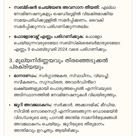
സബ്മിഷൻ ചെയ്യേണ്ട അവസാന തീയതി:
എല്ലാ
നോമിനേഷനുകളും ഷെഡ്യൂളിൽ വ്യക്തമാക്കിയ
സമയപരിധിക്കുള്ളിൽ സമർപ്പിക്കണം. വൈകി
സമർപ്പിക്കുന്നവ പരിഗണിക്കുന്നതല്ല.
ഫോളോവേഴ്സ് എണ്ണം പരിഗണിക്കുക:
ഫോളോ
ചെയ്യുന്നവരുടെയോ സബ്‌സ്‌ക്രൈബർമാരുടെയോ
എണ്ണം 9 ഫെബ്രുവരി 2024 വരെ പരിഗണിക്കും.
3. മൂല്യനിർണ്ണയവും തിരഞ്ഞെടുക്കൽ
പ്രക്രിയയും
മാനദണ്ഡം:
സർഗ്ഗാത്മകത, സ്വാധീനം, വ്യാപ്തി,
നവീകരണം, സുസ്ഥിരത, അവാർഡിൻ്റെ
ലക്ഷ്യങ്ങളുമായി പൊരുത്തപ്പെടൽ എന്നിവയുടെ
അടിസ്ഥാനത്തിൽ നോമിനേഷനുകൾ വിലയിരുത്തും.
ജൂറി അവലോകനം:
സർക്കാർ, അക്കാദമിക്, മീഡിയ,
സിവിൽ സൊസൈറ്റി എന്നിവരടങ്ങുന്ന ഡൊമെയ്ൻ
വിദഗ്ധരുടെ ഒരു പാനൽ അന്തിമ നാമനിർദ്ദേശങ്ങൾ
അവലോകനം ചെയ്യും. ജൂറിയുടെ തീരുമാനം
അന്തിമവും ഉറച്ചതും ആയിരിക്കും.