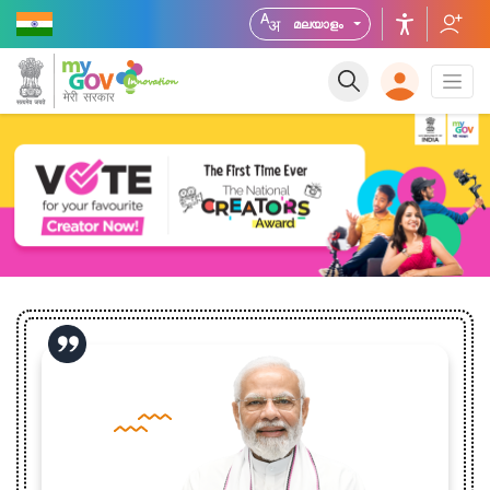
മലയാളം