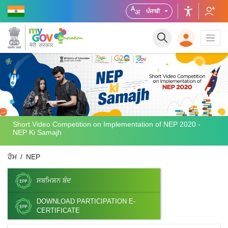
ਪੰਜਾਬੀ
Short Video Competition on Implementation of NEP 2020 -
NEP Ki Samajh
ਹੋਮ
NEP
ਸਬਮਿਸ਼ਨ ਬੰਦ
DOWNLOAD PARTICIPATION E-
CERTIFICATE