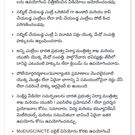
లను ఉపయోగించి చిత్రీకరించిన వీడియోలు ఆమోదించబడవు.
సబ్మిట్ చేయబడ్డ ఎంట్రీ ఒరిజినల్ గా ఉండాలి మరియు కాపీ
చేయబడ్డ ఎంట్రీలు లేదా కాపీ చేయబడ్డ ఎంట్రీలు పోటీ కింద
పరిగణించబడవు.
సబ్మిట్ చేయబడ్డ ఎంట్రీ ఏ మూడవ పక్షం యొక్క మేధో సంపత్తి
హక్కులను ఉల్లంఘించరాదు.
అన్ని ఎంట్రీలు భారత ప్రభుత్వ విద్యా మంత్రిత్వ శాఖ మరియు
యుజిసి యొక్క మేధో సంపత్తి. పాల్గొనేవారు భవిష్యత్తు తేదీలో
దానిపై ఎటువంటి హక్కును లేదా క్లెయిమ్ ను ఉపయోగించరాదు.
పోటీ/మార్గదర్శకాలు/మూల్యాంకన ప్రమాణాలు మొదలైనవాటి
యొక్క మొత్తం లేదా ఏదైనా భాగాన్ని ఏ సమయంలోనైనా రద్దు చేసే
లేదా సవరించే హక్కు ఆర్గనైజర్ కు ఉంటుంది.
సంక్షిప్త వీడియో సమర్పణలను భారత ప్రభుత్వ విద్యా మంత్రిత్వ
శాఖ మరియు యుజిసి / ఎఐసిటిఇ ప్రమోషనల్ / లేదా ప్రదర్శన
ప్రయోజనాల కోసం, సమాచారం, విద్య మరియు కమ్యూనికేషన్
మెటీరియల్స్ మరియు సముచితంగా భావించే ఏదైనా ఇతర
ఉపయోగం కోసం ఉపయోగించవచ్చు.
MoE/UGC/AICTE పబ్లిక్ వినియోగం కొరకు ఉపయోగించే