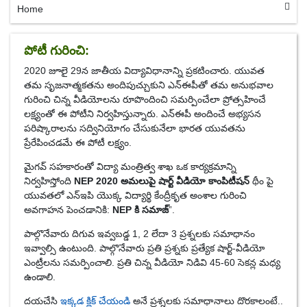
Home
పోటీ గురించి:
2020 జూలై 29న జాతీయ విద్యావిధానాన్ని ప్రకటించారు. యువత
తమ సృజనాత్మకతను అందిపుచ్చుకుని ఎన్ఈపీతో తమ అనుభవాల
గురించి చిన్న వీడియోలను రూపొందించి సమర్పించేలా ప్రోత్సహించే
లక్ష్యంతో ఈ పోటీని నిర్వహిస్తున్నారు. ఎన్ఈపీ అందించే అభ్యసన
పరిష్కారాలను సద్వినియోగం చేసుకునేలా భారత యువతను
ప్రేరేపించడమే ఈ పోటీ లక్ష్యం.
మైగవ్ సహకారంతో విద్యా మంత్రిత్వ శాఖ ఒక కార్యక్రమాన్ని
నిర్వహిస్తోంది
NEP 2020 అమలుపై షార్ట్ వీడియో కాంపిటీషన్
థీం పై
యువతలో ఎన్ఇపి యొక్క విద్యార్థి కేంద్రీకృత అంశాల గురించి
అవగాహన పెంచడానికి:
NEP కి సమాజ్
”.
పాల్గొనేవారు దిగువ ఇవ్వబడ్డ 1, 2 లేదా 3 ప్రశ్నలకు సమాధానం
ఇవ్వాల్సి ఉంటుంది. పాల్గొనేవారు ప్రతి ప్రశ్నకు ప్రత్యేక షార్ట్-వీడియో
ఎంట్రీలను సమర్పించాలి. ప్రతి చిన్న వీడియో నిడివి 45-60 సెకన్ల మధ్య
ఉండాలి.
దయచేసి
ఇక్కడ క్లిక్ చేయండి
అనే ప్రశ్నలకు సమాధానాలు దొరకాలంటే..