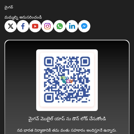
మైగవ్
మమ్మల్ని అనుసరించండి
మైగవ్ మొబైల్ యాప్ ను డౌన్ లోడ్ చేసుకోండి
నవ భారత నిర్మాణానికి తమ వంతు సహకారం అందిస్తూనే ఉన్నారు.