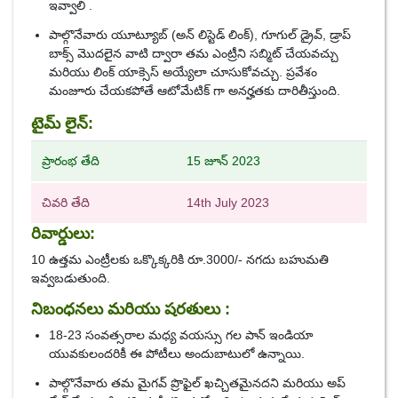
ఇవ్వాలి .
పాల్గొనేవారు యూట్యూబ్ (అన్ లిస్టెడ్ లింక్), గూగుల్ డ్రైవ్, డ్రాప్
బాక్స్ మొదలైన వాటి ద్వారా తమ ఎంట్రీని సబ్మిట్ చేయవచ్చు
మరియు లింక్ యాక్సెస్ అయ్యేలా చూసుకోవచ్చు. ప్రవేశం
మంజూరు చేయకపోతే ఆటోమేటిక్ గా అనర్హతకు దారితీస్తుంది.
టైమ్ లైన్:
ప్రారంభ తేది
15 జూన్ 2023
చివరి తేది
14th July 2023
రివార్డులు:
10 ఉత్తమ ఎంట్రీలకు ఒక్కొక్కరికి రూ.3000/- నగదు బహుమతి
ఇవ్వబడుతుంది.
నిబంధనలు మరియు షరతులు :
18-23 సంవత్సరాల మధ్య వయస్సు గల పాన్ ఇండియా
యువకులందరికీ ఈ పోటీలు అందుబాటులో ఉన్నాయి.
పాల్గొనేవారు తమ మైగవ్ ప్రొఫైల్ ఖచ్చితమైనదని మరియు అప్