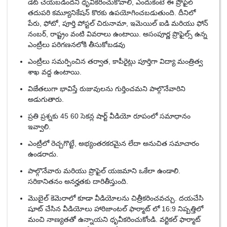
డేట్ చేయబడిందని ధృవీకరించుకోవాలి, ఎందుకంటే ఈ ప్రొఫైల్
తదుపరి కమ్యూనికేషన్ కొరకు ఉపయోగించబడుతుంది. దీనిలో
పేరు, ఫోటో, పూర్తి పోస్టల్ చిరునామా, ఇమెయిల్ ఐడి మరియు ఫోన్
నంబర్, రాష్ట్రం వంటి వివరాలు ఉంటాయి. అసంపూర్ణ ప్రొఫైల్స్ ఉన్న
ఎంట్రీలు పరిగణనలోకి తీసుకోబడవు
ఎంట్రీలు సమర్పించిన తర్వాత, కాపీరైట్లు పూర్తిగా విద్యా మంత్రిత్వ
శాఖ వద్ద ఉంటాయి.
విజేతలుగా భావిస్తే రుజువులను గుర్తించమని పాల్గొనేవారిని
అడుగుతారు.
ప్రతి ప్రశ్నకు 45 60 సెకన్ల షార్ట్ వీడియో రూపంలో సమాధానం
ఇవ్వాలి.
ఎంట్రీలో రెచ్చగొట్టే, అభ్యంతరకరమైన లేదా అనుచిత సమాచారం
ఉండరాదు.
పాల్గొనేవారు మరియు ప్రొఫైల్ యజమాని ఒకేలా ఉండాలి.
సరికానితనం అనర్హతకు దారితీస్తుంది.
మొబైల్ కెమెరాలో కూడా వీడియోలను చిత్రీకరించవచ్చు. దయచేసి
షూట్ చేసిన వీడియోలు హారిజాంటల్ ఫార్మాట్ లో 16:9 నిష్పత్తిలో
మంచి నాణ్యతతో ఉన్నాయని ధృవీకరించుకోండి. వర్టికల్ ఫార్మాట్