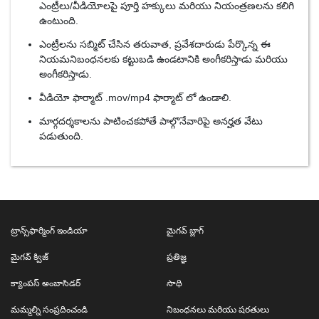
ఎంట్రీలు/వీడియోలపై పూర్తి హక్కులు మరియు నియంత్రణలను కలిగి
ఉంటుంది.
ఎంట్రీలను సబ్మిట్ చేసిన తరువాత, ప్రవేశదారుడు పేర్కొన్న ఈ
నియమనిబంధనలకు కట్టుబడి ఉండటానికి అంగీకరిస్తాడు మరియు
అంగీకరిస్తాడు.
వీడియో ఫార్మాట్ .mov/mp4 ఫార్మాట్ లో ఉండాలి.
మార్గదర్శకాలను పాటించకపోతే పాల్గొనేవారిపై అనర్హత వేటు
పడుతుంది.
ట్రాన్స్‌ఫార్మింగ్ ఇండియా
మైగవ్ బ్లాగ్
మైగవ్ క్విజ్
ప్రతిజ్ఞ
క్యాంపస్ అంబాసిడర్
సాథి
మమ్మల్ని సంప్రదించండి
నిబంధనలు మరియు షరతులు