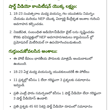
షార్ట్ వీడియో కాంపిటీషన్ యొక్క లక్ష్యం:
18-23 సంవత్సరాల మధ్య వయస్సు గల యువతను నిమగ్నం
చేయడం మరియు NEP యొక్క విద్యార్థి కేంద్రీకృత అంశాల గురించి
అవగాహన కల్పించడం.
నిజజీవిత, సంబంధిత ఆడియో/వీడియో బైట్ లను సృష్టించడం
కొరకు భవిష్యత్తులో NEP అవగాహన/అమలు క్యాంపెయిన్ ల్లో
ప్రమోషనల్ మెటీరియల్ గా ఉపయోగించబడుతుంది.
గుర్తుంచుకోవలసిన అంశాలు:
ఈ పోటీ కేవలం భారతీయ పౌరులకు మాత్రమే అందుబాటులో
ఉంటుంది.
18-23 ఏళ్ల మధ్య వయసున్న యువకులందరికీ ఈ పోటీలు
11 ప్రశ్నల్లో కనీసం 1 లేదా గరిష్టంగా 3 ప్రశ్నలకు సమాధానం
ఇవ్వండి.
ప్రతి ఎంట్రీ ఫారం సమర్పణలో కనీసం 1 షార్ట్ వీడియో లేదా గరిష్టంగా
3 షార్ట్ వీడియోస్ ఉండాలి.
ప్రతి ప్రశ్నకు 45 60 సెకన్ల షార్ట్ వీడియో రూపంలో సమాధానం