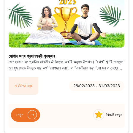
যোগার জন্য প্রধানমন্ত্রী পুরস্কার
যোগব্যায়াম হল প্রাচীন ভারতীয় ঐতিহ্যের একটি অমূল্য উপহার। "যোগ" শব্দটি সংস্কৃত
মূল যুজ থেকে উদ্ভূত যার অর্থ "যোগদান করা", বা "একত্রিত করা ",যা মন ও দেহের
ঐক্যের প্রতীক; চিন্তা ও কর্ম; সংযম ও পরিপূর্ণতা; মানুষ এবং প্রকৃতির মধ্যে সামঞ্জস্য,
এবং স্বাস্থ্য এবং সুস্থতার জন্য একটি সামগ্রিক দৃষ্টিভঙ্গি।
সাবমিশন বন্ধ
28/02/2023 - 31/03/2023
দেখুন
রিজাল্ট দেখুন