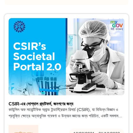
CSIR-এর সোশ্যাল প্ল্যাটফর্ম, জনগণের জন্য
কাউন্সিল অফ সায়েন্টিফিক অ্যান্ড ইন্ডাস্ট্রিয়াল রিসার্চ (CSIR), যা বিভিন্ন বিজ্ঞান ও
প্রযুক্তি ক্ষেত্রে অত্যাধুনিক গবেষণা ও উন্নয়ন জ্ঞানের জন্য পরিচিত, একটি সমসাময়িক
গবেষণা ও উন্নয়ন সংস্থা। প্যান-ইন্ডিয়াতে উপস্থিতির কারণে, CSIR-এর 37টি
জাতীয় পরীক্ষাগার এবং সংশ্লিষ্ট প্রচার কেন্দ্র, একটি ইনোভেশন কমপ্লেক্সের একটি