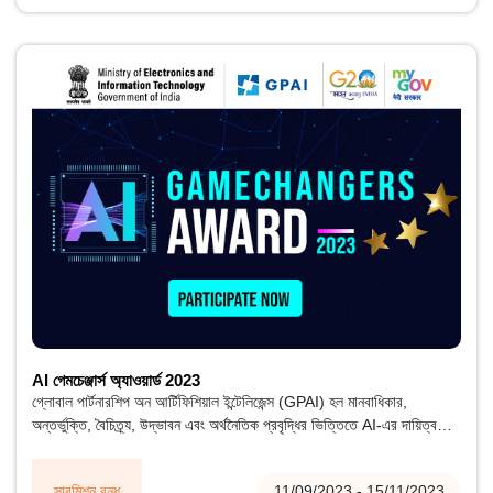
AI গেমচেঞ্জার্স অ্যাওয়ার্ড 2023
গ্লোবাল পার্টনারশিপ অন আর্টিফিশিয়াল ইন্টেলিজেন্স (GPAI) হল মানবাধিকার,
অন্তর্ভুক্তি, বৈচিত্র্য, উদ্ভাবন এবং অর্থনৈতিক প্রবৃদ্ধির ভিত্তিতে AI-এর দায়িত্বশীল
উন্নয়ন এবং ব্যবহারকে গাইড করার জন্য একটি আন্তর্জাতিক এবং বহু-স্টেকহোল্ডার
উদ্যোগ।
সাবমিশন বন্ধ
11/09/2023 - 15/11/2023