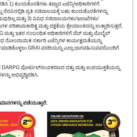
ಿಪಡಿಸಿ 1) ಕುಂದುಕೊರತೆಗಳು ತಪ್ಪಾದ ಏಜೆನ್ಸಿ/ಅಧಿಕಾರಿಗಳಿಗೆ
ನು ನೆನಪಿನಲ್ಲಿಡಿ ಪ್ರತಿ ಸಚಿವಾಲಯಕ್ಕೆ ಬಹು ಕುಂದುಕೊರತೆಗಳನ್ನು
ಗುವುದಿಲ್ಲ ಮತ್ತು 3) ವಿವಿಧ ಸಚಿವಾಲಯಗಳು/ಇಲಾಖೆಗಳು/
ರಿಣಾಮಕಾರಿತ್ವ ಮತ್ತು ದಕ್ಷತೆಯ ಶ್ರೇಯಾಂಕವನ್ನು ಉತ್ಪಾದಿಸುತ್ತದೆ.
PG ಮತ್ತು ಇತರ ಸಂಬಂಧಿತ ಅಧಿಕಾರಿಗಳಿಗೆ ವೆಬ್ ಮತ್ತು ಮೊಬೈಲ್
ವಿಧ ನೋಂದಾಯಿತ ಸರ್ಕಾರಿ ಏಜೆನ್ಸಿಗಳ ಕಾರ್ಯಕ್ಷಮತೆಯನ್ನು
ು ಅರ್ಥಮಾಡಿಕೊಳ್ಳಲು GRAI ವರದಿಯನ್ನು ಎಲ್ಲಾ ಭಾಗವಹಿಸುವವರೊಂದಿಗೆ
‌ನಂತಹ DARPG ಪೋರ್ಟಲ್/ಉಪಕರಣದ ದತ್ತು ಮತ್ತು ಉಪಯುಕ್ತತೆಯನ್ನು
್ನು ಅಭಿವೃದ್ಧಿಪಡಿಸಿ.
ಾನಗಳನ್ನು ಪಡೆಯುತ್ತಾರೆ: