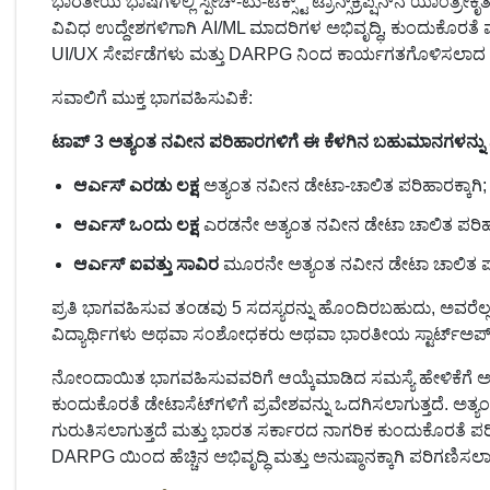
ಭಾರತೀಯ ಭಾಷೆಗಳಲ್ಲಿ ಸ್ಪೀಚ್-ಟು-ಟೆಕ್ಸ್ಟ್ ಟ್ರಾನ್ಸ್‌ಕ್ರಿಪ್ಷನ್‌ನ ಯಾಂ
ವಿವಿಧ ಉದ್ದೇಶಗಳಿಗಾಗಿ AI/ML ಮಾದರಿಗಳ ಅಭಿವೃದ್ಧಿ, ಕುಂದುಕೊರತೆ
UI/UX ಸೇರ್ಪಡೆಗಳು ಮತ್ತು DARPG ನಿಂದ ಕಾರ್ಯಗತಗೊಳಿಸಲಾದ ಅಸ್ತಿತ್ವ
ಸವಾಲಿಗೆ ಮುಕ್ತ ಭಾಗವಹಿಸುವಿಕೆ:
ಟಾಪ್ 3 ಅತ್ಯಂತ ನವೀನ ಪರಿಹಾರಗಳಿಗೆ ಈ ಕೆಳಗಿನ ಬಹುಮಾನಗಳನ್ನು ನ
ಆರ್ಎಸ್ ಎರಡು ಲಕ್ಷ
ಅತ್ಯಂತ ನವೀನ ಡೇಟಾ-ಚಾಲಿತ ಪರಿಹಾರಕ್ಕಾಗಿ;
ಆರ್ಎಸ್ ಒಂದು ಲಕ್ಷ
ಎರಡನೇ ಅತ್ಯಂತ ನವೀನ ಡೇಟಾ ಚಾಲಿತ ಪರಿಹಾರಕ
ಆರ್ಎಸ್ ಐವತ್ತು ಸಾವಿರ
ಮೂರನೇ ಅತ್ಯಂತ ನವೀನ ಡೇಟಾ ಚಾಲಿತ ಪರಿ
ಪ್ರತಿ ಭಾಗವಹಿಸುವ ತಂಡವು 5 ಸದಸ್ಯರನ್ನು ಹೊಂದಿರಬಹುದು, ಅವರೆಲ್
ವಿದ್ಯಾರ್ಥಿಗಳು ಅಥವಾ ಸಂಶೋಧಕರು ಅಥವಾ ಭಾರತೀಯ ಸ್ಟಾರ್ಟ್‌ಅಪ
ನೋಂದಾಯಿತ ಭಾಗವಹಿಸುವವರಿಗೆ ಆಯ್ಕೆಮಾಡಿದ ಸಮಸ್ಯೆ ಹೇಳಿಕೆ
ಕುಂದುಕೊರತೆ ಡೇಟಾಸೆಟ್‌ಗಳಿಗೆ ಪ್ರವೇಶವನ್ನು ಒದಗಿಸಲಾಗುತ್ತದೆ. 
ಗುರುತಿಸಲಾಗುತ್ತದೆ ಮತ್ತು ಭಾರತ ಸರ್ಕಾರದ ನಾಗರಿಕ ಕುಂದುಕೊರತೆ ಪರ
DARPG ಯಿಂದ ಹೆಚ್ಚಿನ ಅಭಿವೃದ್ಧಿ ಮತ್ತು ಅನುಷ್ಠಾನಕ್ಕಾಗಿ ಪರಿಗಣಿಸಲ