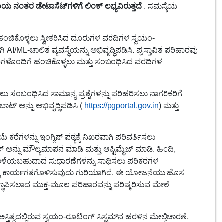
 ನಂತರ ಡೇಟಾಸೆಟ್‌ಗಳಿಗೆ ಲಿಂಕ್ ಲಭ್ಯವಿರುತ್ತದೆ
. ಸಮಸ್ಯೆಯ
ಂಚಿಕೊಳ್ಳಲು ಸ್ವೀಕರಿಸಿದ ದೂರುಗಳ ವರದಿಗಳ ಸ್ವಯಂ-
AI/ML-ಚಾಲಿತ ವ್ಯವಸ್ಥೆಯನ್ನು ಅಭಿವೃದ್ಧಿಪಡಿಸಿ. ಪ್ರಸ್ತಾವಿತ ಪರಿಹಾರವು
ರಿಗಳೊಂದಿಗೆ ಹಂಚಿಕೊಳ್ಳಲು ಮತ್ತು ಸಂಬಂಧಿಸಿದ ವರದಿಗಳ
 ಸಂಬಂಧಿಸಿದ ಸಾಮಾನ್ಯ ಪ್ರಶ್ನೆಗಳನ್ನು ಪರಿಹರಿಸಲು ನಾಗರಿಕರಿಗೆ
 ಅನ್ನು ಅಭಿವೃದ್ಧಿಪಡಿಸಿ (
https://pgportal.gov.in
) ಮತ್ತು
 ಕರೆಗಳನ್ನು ಇಂಗ್ಲಿಷ್ ಪಠ್ಯಕ್ಕೆ ನಿಖರವಾಗಿ ಪರಿವರ್ತಿಸಲು
ನ್ ಟೂಲ್ ಅನ್ನು ಮೌಲ್ಯಮಾಪನ ಮಾಡಿ ಮತ್ತು ಆಪ್ಟಿಮೈಜ್ ಮಾಡಿ. ಹಿಂದಿ,
ೆಯಲ್ಲಿ ಅಳೆಯಬಹುದಾದ ಸುಧಾರಣೆಗಳನ್ನು ಸಾಧಿಸಲು ಪರಿಕರಗಳ
ಳನ್ನು ಕಾರ್ಯಗತಗೊಳಿಸುವುದು ಗುರಿಯಾಗಿದೆ. ಈ ಯೋಜನೆಯು ಹೊಸ
ಸ್ಥಾಪಿಸಲಾದ ಮುಕ್ತ-ಮೂಲ ಪರಿಹಾರವನ್ನು ಪರಿಷ್ಕರಿಸುವ ಮೇಲೆ
ಸ್ತಿತ್ವದಲ್ಲಿರುವ ಸ್ವಯಂ-ರೂಟಿಂಗ್ ಸಿಸ್ಟಮ್‌ನ ಹರಳಿನ ಮೇಲ್ವಿಚಾರಣೆ,