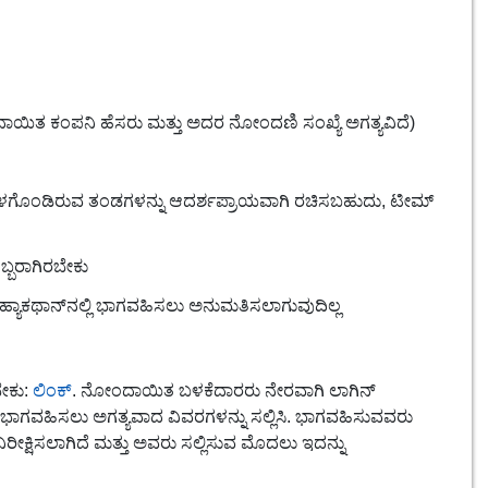
ಯಿತ ಕಂಪನಿ ಹೆಸರು ಮತ್ತು ಅದರ ನೋಂದಣಿ ಸಂಖ್ಯೆ ಅಗತ್ಯವಿದೆ)
 ಒಳಗೊಂಡಿರುವ ತಂಡಗಳನ್ನು ಆದರ್ಶಪ್ರಾಯವಾಗಿ ರಚಿಸಬಹುದು, ಟೀಮ್
್ಬರಾಗಿರಬೇಕು
ಯಾಕಥಾನ್‌ನಲ್ಲಿ ಭಾಗವಹಿಸಲು ಅನುಮತಿಸಲಾಗುವುದಿಲ್ಲ
ೇಕು:
ಲಿಂಕ್
. ನೋಂದಾಯಿತ ಬಳಕೆದಾರರು ನೇರವಾಗಿ ಲಾಗಿನ್
್ಲಿ ಭಾಗವಹಿಸಲು ಅಗತ್ಯವಾದ ವಿವರಗಳನ್ನು ಸಲ್ಲಿಸಿ. ಭಾಗವಹಿಸುವವರು
ಿರೀಕ್ಷಿಸಲಾಗಿದೆ ಮತ್ತು ಅವರು ಸಲ್ಲಿಸುವ ಮೊದಲು ಇದನ್ನು