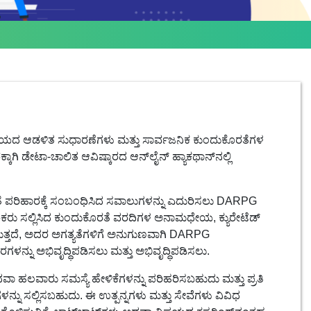
ವಾಲಯದ ಆಡಳಿತ ಸುಧಾರಣೆಗಳು ಮತ್ತು ಸಾರ್ವಜನಿಕ ಕುಂದುಕೊರತೆಗಳ
 ಡೇಟಾ-ಚಾಲಿತ ಆವಿಷ್ಕಾರದ ಆನ್‌ಲೈನ್ ಹ್ಯಾಕಥಾನ್‌ನಲ್ಲಿ
 ಪರಿಹಾರಕ್ಕೆ ಸಂಬಂಧಿಸಿದ ಸವಾಲುಗಳನ್ನು ಎದುರಿಸಲು DARPG
ರಿಕರು ಸಲ್ಲಿಸಿದ ಕುಂದುಕೊರತೆ ವರದಿಗಳ ಅನಾಮಧೇಯ, ಕ್ಯುರೇಟೆಡ್
ಾಡುತ್ತದೆ, ಅದರ ಅಗತ್ಯತೆಗಳಿಗೆ ಅನುಗುಣವಾಗಿ DARPG
ನ್ನು ಅಭಿವೃದ್ಧಿಪಡಿಸಲು ಮತ್ತು ಅಭಿವೃದ್ಧಿಪಡಿಸಲು.
ಹಲವಾರು ಸಮಸ್ಯೆ ಹೇಳಿಕೆಗಳನ್ನು ಪರಿಹರಿಸಬಹುದು ಮತ್ತು ಪ್ರತಿ
ೆಗಳನ್ನು ಸಲ್ಲಿಸಬಹುದು. ಈ ಉತ್ಪನ್ನಗಳು ಮತ್ತು ಸೇವೆಗಳು ವಿವಿಧ