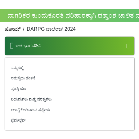
ನಾಗರಿಕರ ಕುಂದುಕೊರತೆ ಪರಿಹಾರಕ್ಕಾಗಿ ದತ್ತಾಂಶ ಚಾಲಿತ ನಾ
ಹೋಮ್
DARPG ಚಾಲೆಂಜ್ 2024
ಈಗ ಭಾಗವಹಿಸಿ
ನಮ್ಮ ಬಗ್ಗೆ
ಸಮಸ್ಯೆಯ ಹೇಳಿಕೆ
ಪ್ರಶಸ್ತಿ ಹಣ
ನಿಯಮಗಳು ಮತ್ತು ಷರತ್ತುಗಳು
ಆಗಾಗ್ಗೆ ಕೇಳಲಾಗುವ ಪ್ರಶ್ನೆಗಳು
ಟೈಮ್‌ಲೈನ್