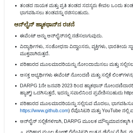
ತಂಡದ ನಾಯಕ ಮತ್ತು ಪ್ರತಿ ತಂಡದ ಸದಸ್ಯರು ಕೇವಲ ಒಂದು ತಂ
ಭಾಗವಹಿಸಲು ತಂಡವನ್ನು ರಚಿಸಬಹುದು.
ಆನ್‌ಲೈನ್ ಹ್ಯಾಕಥಾನ್‌ನ ರಚನೆ
ಈವೆಂಟ್ ಅನ್ನು ಆನ್‌ಲೈನ್‌ನಲ್ಲಿ ನಡೆಸಲಾಗುವುದು.
ವಿದ್ಯಾರ್ಥಿಗಳು, ಸಂಶೋಧನಾ ವಿದ್ವಾಂಸರು, ವ್ಯಕ್ತಿಗಳು, ಭಾರತೀಯ ಸ
ಮುಕ್ತವಾಗಿರುತ್ತದೆ.
ಪರಿಹಾರದ ಮೂಲಮಾದರಿಯನ್ನು ನೋಂದಾಯಿಸಲು ಮತ್ತು ಸಲ್ಲಿಸಲು ಹ
ಆಸಕ್ತ ಅಭ್ಯರ್ಥಿಗಳು ಈವೆಂಟ್ ನೋಂದಣಿ ಮತ್ತು ಸಲ್ಲಿಕೆ ಲಿಂಕ್‌ಗಳನ್ನ
DARPG 1ನೇ ಜನವರಿ 2023 ರಿಂದ ಹ್ಯಾಕಥಾನ್ ನೋಂದಣಿದಾರರಿಗ
ಹ್ಯಾಶ್ಡ್) ಒದಗಿಸುತ್ತದೆ, ಇದನ್ನು ಸವಾಲಿನಿಂದ ಪ್ರವೇಶಿಸಬಹುದು h
ಪರಿಹಾರದ ಮೂಲಮಾದರಿಯನ್ನು ಸಲ್ಲಿಸುವ ಮೊದಲು, ಭಾಗವಹಿಸುವವ
https://www.github.com
) ರೆಪೊಸಿಟರಿ ಮತ್ತು YouTube ನಲ್ಲಿ 
ಆನ್‌ಲೈನ್ ಸಲ್ಲಿಕೆಗಳಿಗಾಗಿ, DARPG ಮೂಲಕ ಮೌಲ್ಯಮಾಪನಕ್ಕಾಗಿ 
ಪರಿಹಾರ ಮೂಲ ಕೋಡ್ ರೆಪೊಸಿಟರಿ ಉತ್ಪನ್ನ ಡೆಮೊ/ ವೈಶಿಷ್ಟ್ಯಗಳ