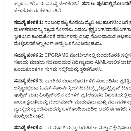
ಹ್ಯಾಕಥಾನ್‌ಗೆ ಐದು ಸಮಸ್ಯೆ ಹೇಳಿಕೆಗಳಿವೆ.
ಸವಾಲು ಪುಟದಲ್ಲಿ ನೋಂದಣಿಯ
ಹೇಳಿಕೆಗಳು ಈ ಕೆಳಗಿನಂತಿವೆ:
ಸಮಸ್ಯೆ ಹೇಳಿಕೆ 1:
ಸಂಬಂಧಪಟ್ಟ ಕೊನೆಯ ಮೈಲಿ ಅಧಿಕಾರಿಗಳೊಂದಿಗೆ ಹ
ವರ್ಗೀಕರಣವನ್ನು ಸಕ್ರಿಯಗೊಳಿಸಲು ವಿಷಯ ಕ್ಲಸ್ಟರಿಂಗ್/ಮಾಡೆಲಿಂಗ್‌ಗಾಗಿ 
ಸ್ವೀಕರಿಸಿದ ಕುಂದುಕೊರತೆ ವರದಿಗಳನ್ನು ವಿವಿಧ ನೋಂದಾಯಿತ ಅಧಿಕಾ
ಮೇಲ್ವಿಚಾರಣೆ/ಟ್ರ್ಯಾಕಿಂಗ್ ಅನ್ನು ಒಳಗೊಂಡಿರಬಹುದು.
ಸಮಸ್ಯೆ ಹೇಳಿಕೆ 2:
CPGRAMS ಪೋರ್ಟಲ್‌ನಲ್ಲಿ ಕುಂದುಕೊರತೆ ಸಲ್ಲಿಸಲು
ಸಹಾಯ ಮಾಡಲು ಸಚಿವಾಲಯದ ನಿರ್ದಿಷ್ಟವಾದ AI/ML-ಚಾಲಿತ ಚಾಟ್‌ಬಾಟ್
ಕುಂದುಕೊರತೆಗಳ ಸುಗಮ ಸಲ್ಲಿಕೆಯನ್ನು ತ್ವರಿತಗೊಳಿಸಿ.
ಸಮಸ್ಯೆ ಹೇಳಿಕೆ 3:
ನಾಗರಿಕರ ಕುಂದುಕೊರತೆಗಳಿಗೆ ಸಂಬಂಧಿಸಿದ ಪ್ರತಿಕ್ರಿಯೆ
ಅಸ್ತಿತ್ವದಲ್ಲಿರುವ ಓಪನ್-ಸೋರ್ಸ್ ಸ್ಪೀಚ್-ಟು-ಟೆಕ್ಸ್ಟ್ ಟ್ರಾನ್ಸ್‌ಕ್ರಿಪ್ಷ
ಇಂಗ್ಲಿಷ್ ಮತ್ತು ಹಿಂಗ್ಲಿಷ್‌ನಲ್ಲಿನ ಕರೆಗಳಿಗೆ ಪ್ರತಿಲೇಖನದ ನಿಖರತ
ಕಾರ್ಯಕ್ಷಮತೆಯನ್ನು ಬೆಂಚ್‌ಮಾರ್ಕ್ ಮಾಡುವುದು ಮತ್ತು ವರ್ಧನೆಗ
ವ್ಯವಸ್ಥೆಯನ್ನು ರಚಿಸುವುದನ್ನು ಒಳಗೊಂಡಿರುವುದಿಲ್ಲ ಆದರೆ ಈಗಾಗಲೇ 
ಕೇಂದ್ರೀಕರಿಸುತ್ತದೆ.
ಸಮಸ್ಯೆ ಹೇಳಿಕೆ 4:
1 ರ ಮಾದರಿಯನ್ನು ಗುರುತಿಸಲು ಮತ್ತು ವಿಶ್ಲೇಷಿಸಲು ಅ