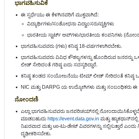
ಭಾಗವಹಿಸುವಿಕೆ
ಈ ಸ್ಪರ್ಧೆಯು ಈ ಕೆಳಗಿನವರಿಗೆ ಮುಕ್ತವಾಗಿದೆ:
ವಿದ್ಯಾರ್ಥಿಗಳು/ಸಂಶೋಧನಾ ವಿದ್ವಾಂಸರು/ವ್ಯಕ್ತಿಗಳು
ಭಾರತೀಯ ಸ್ಟಾರ್ಟ್ ಅಪ್‌ಗಳು/ಭಾರತೀಯ ಕಂಪನಿಗಳು (ನೋಂದಾ
ಭಾಗವಹಿಸುವವರು (ಗಳು) ಕನಿಷ್ಠ 18-ವರ್ಷಗಳಾಗಿರಬೇಕು.
ಭಾಗವಹಿಸುವವರು ವಿವಿಧ ಕೌಶಲ್ಯಗಳನ್ನು ಹೊಂದಿರುವ ಜನರನ್ನು
ಲೀಡ್ ಸೇರಿದಂತೆ ಗರಿಷ್ಠ ಐದು ಸದಸ್ಯರಿದ್ದಾರೆ.
ಕನಿಷ್ಠ ತಂಡದ ಸಂಯೋಜನೆಯು ಟೀಮ್ ಲೀಡ್ ಸೇರಿದಂತೆ ಕನಿಷ್ಠ ಒಬ
NIC ಮತ್ತು DARPG ಯ ಉದ್ಯೋಗಿಗಳು ಮತ್ತು ಸಂಬಂಧಿಕರು ಈ ಹ್
ನೋಂದಣಿ
ಎಲ್ಲಾ ಭಾಗವಹಿಸುವವರು ಜನಪರಿಚಯ್‌ನಲ್ಲಿ ನೋಂದಾಯಿಸಿಕೊಳ್ಳಬ
ಮಾಡಬಹುದು
https://event.data.gov.in
ಮತ್ತು ಹ್ಯಾಕಥಾನ್‌ನಲ
ನಿಖರವಾದ ಮತ್ತು uo-ಟು-ಡೇಟ್ ವಿವರಗಳನ್ನು ಸಲ್ಲಿಸುತ್ತಾರೆ ಎಂದು ನ
ದೃಢೀಕರಿಸಬೇಕು.