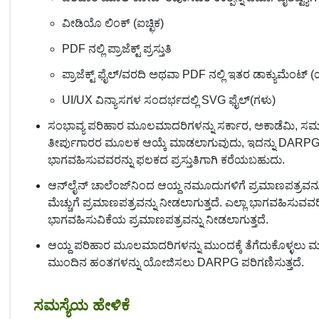
ವೀಡಿಯೊ ಲಿಂಕ್ (ಐಚ್ಛಿಕ)
PDF ನಲ್ಲಿ ಪ್ರಾಜೆಕ್ಟ್ ಪ್ರಸ್ತುತಿ
ಪ್ರಾಜೆಕ್ಟ್ ಫೈಲ್/ವರದಿ ಅಥವಾ PDF ನಲ್ಲಿ ಇತರ ಡಾಕ್ಯುಮೆಂಟ್
UI/UX ವಿನ್ಯಾಸಗಳ ಸಂದರ್ಭದಲ್ಲಿ SVG ಫೈಲ್(ಗಳು)
ಸಂಭಾವ್ಯ ಪರಿಹಾರ ಮೂಲಮಾದರಿಗಳನ್ನು ಸರ್ಕಾರ, ಅಕಾಡೆಮಿ, ಸಮುದಾ
ತೀರ್ಪುಗಾರರ ಮೂಲಕ ಆಯ್ಕೆ ಮಾಡಲಾಗುವುದು, ಇದನ್ನು DARPG ಗು
ಭಾಗವಹಿಸುವವರನ್ನು ಫಲಕದ ಪ್ರಸ್ತುತಿಗಾಗಿ ಕರೆಯಬಹುದು.
ಆನ್‌ಲೈನ್ ಚಾಲೆಂಜ್‌ನಿಂದ ಆಯ್ದ ನಮೂದುಗಳಿಗೆ ಪ್ರಮಾಣಪತ್ರವನ್ನು 
ಮೆಚ್ಚುಗೆ ಪ್ರಮಾಣಪತ್ರವನ್ನು ನೀಡಲಾಗುತ್ತದೆ. ಎಲ್ಲಾ ಭಾಗವಹಿಸುವ
ಭಾಗವಹಿಸುವಿಕೆಯ ಪ್ರಮಾಣಪತ್ರವನ್ನು ನೀಡಲಾಗುತ್ತದೆ.
ಆಯ್ದ ಪರಿಹಾರ ಮೂಲಮಾದರಿಗಳನ್ನು ಮುಂದಕ್ಕೆ ತೆಗೆದುಕೊಳ್ಳಲು ಮತ್ತ
ಮುಂದಿನ ಹಂತಗಳನ್ನು ಯೋಜಿಸಲು DARPG ಪರಿಗಣಿಸುತ್ತದೆ.
ಸಮಸ್ಯೆಯ ಹೇಳಿಕೆ