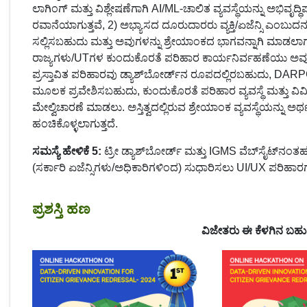
ಲಾಗಿಂಗ್ ಮತ್ತು ವಿಶ್ಲೇಷಣೆಗಾಗಿ AI/ML-ಚಾಲಿತ ವ್ಯವಸ್ಥೆಯನ್ನು ಅಭಿವೃದ್ಧ
ರವಾನೆಯಾಗುತ್ತವೆ, 2) ಅಭ್ಯಾಸದ ದೂರುದಾರರು ವ್ಯಕ್ತಿ/ಏಜೆನ್ಸಿ ಎಂಬುದನ್
ಸಲ್ಲಿಸಬಹುದು ಮತ್ತು ಅವುಗಳನ್ನು ಶ್ರೇಯಾಂಕದ ಭಾಗವನ್ನಾಗಿ ಮಾಡಲಾ
ರಾಜ್ಯಗಳು/UTಗಳ ಕುಂದುಕೊರತೆ ಪರಿಹಾರ ಕಾರ್ಯನಿರ್ವಹಣೆಯು ಅವುಗಳ ಪ
ಪ್ರಸ್ತಾವಿತ ಪರಿಹಾರವು ಡ್ಯಾಶ್‌ಬೋರ್ಡ್‌ನ ರೂಪದಲ್ಲಿರಬಹುದು, DAR
ಮೂಲಕ ಪ್ರವೇಶಿಸಬಹುದು, ಕುಂದುಕೊರತೆ ಪರಿಹಾರ ವ್ಯವಸ್ಥೆ ಮತ್ತು ವಿ
ಮೇಲ್ವಿಚಾರಣೆ ಮಾಡಲು. ಅಸ್ತಿತ್ವದಲ್ಲಿರುವ ಶ್ರೇಯಾಂಕ ವ್ಯವಸ್ಥೆಯನ್ನ
ಹಂಚಿಕೊಳ್ಳಲಾಗುತ್ತದೆ.
ಸಮಸ್ಯೆ ಹೇಳಿಕೆ 5:
ಟ್ರೀ ಡ್ಯಾಶ್‌ಬೋರ್ಡ್ ಮತ್ತು IGMS ವೆಬ್‌ಸೈಟ್
(ಸರ್ಕಾರಿ ಏಜೆನ್ಸಿಗಳು/ಅಧಿಕಾರಿಗಳಿಂದ) ಸುಧಾರಿಸಲು UI/UX ಪರಿಹಾರಗಳನ
ಪ್ರಶಸ್ತಿ ಹಣ
ವಿಜೇತರು ಈ ಕೆಳಗಿನ ಬಹುಮ