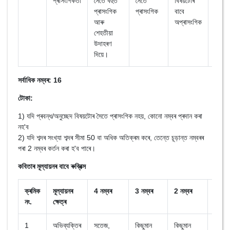
প্ৰাসংগিকতা
সৈতে বহুত
সৈতে
বিষয়টোৰ
প্ৰাসংগিক
প্ৰাসংগিক
বাবে
আৰু
অপ্ৰাসংগিক
শেহতীয়া
উদাহৰণ
দিয়ে।
সৰ্বাধিক নম্বৰ: 16
টোকা:
1) যদি প্ৰবন্ধ/অনুচ্ছেদ বিষয়টোৰ সৈতে প্ৰাসংগিক নহয়, কোনো নম্বৰ প্ৰদান কৰা
নহ'ব
2) যদি শব্দৰ সংখ্যা শব্দৰ সীমা 50 বা অধিক অতিক্ৰম কৰে, তেন্তে চূড়ান্ত নম্বৰৰ
পৰা 2 নম্বৰ কৰ্তন কৰা হ'ব পাৰে।
কবিতাৰ মূল্যায়নৰ বাবে ৰুব্ৰিক্স
ক্ৰমিক
মূল্যায়নৰ
4 নম্বৰ
3 নম্বৰ
2 নম্বৰ
1 নম্ব
নং.
ক্ষেত্ৰ
1
অভিব্যক্তিৰ
সতেজ,
কিছুমান
কিছুমান
যোগায