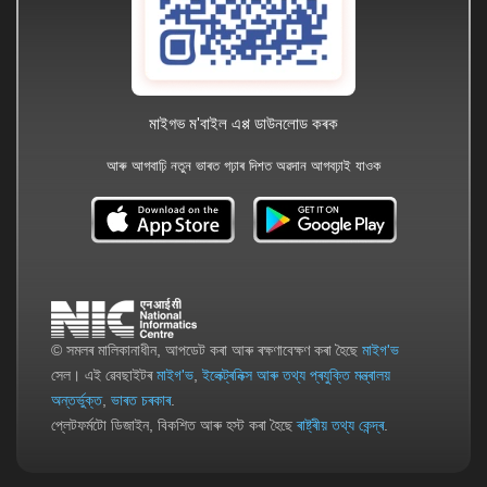
মাইগভ ম'বাইল এপ্প ডাউনলোড কৰক
আৰু আগবাঢ়ি নতুন ভাৰত গঢ়াৰ দিশত অৱদান আগবঢ়াই যাওক
© সমলৰ মালিকানাধীন, আপডেট কৰা আৰু ৰক্ষণাবেক্ষণ কৰা হৈছে
মাইগ'ভ
সেল। এই ৱেবছাইটৰ
মাইগ'ভ
,
ইলেক্ট্ৰনিক্স আৰু তথ্য প্ৰযুক্তি মন্ত্ৰালয়
অন্তৰ্ভুক্ত
,
ভাৰত চৰকাৰ
.
প্লেটফৰ্মটো ডিজাইন, বিকশিত আৰু হস্ট কৰা হৈছে
ৰাষ্ট্ৰীয় তথ্য কেন্দ্ৰ
.