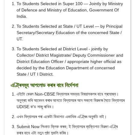
To Students Selected in Super 100 — Jointly by Ministry
of Defence and Ministry of Education, Government Of
India.
To Students Selected at State / UT Level — by Principal
Secretary/Secretary Education of the concerned State /
UT.
To Students Selected at District Level - jointly by
Collector/ District Magistrate/ Deputy Commissioner and
District Education Officer / appropriate higher official as
decided by the Education Department of concerned
State / UT I District.
এণ্ট্ৰিসমূহ আপলোড কৰাৰ বাবে নিৰ্দেশনা
এইটো কেৱল Non-CBSE বিদ্যালয়ৰ সমন্বয় বিষয়াসকলৰ বাবে প্ৰযোজ্য।
অনুগ্ৰহ কৰি আবেদন কৰাৰ আগতে বিদ্যালয়ৰ আন সকলো বিৱৰণৰ সৈতে বিদ্যালয়ৰ
UDISE ক'ড সাজু ৰাখিব।
এখন বিদ্যালয়ৰ পৰা একেটা বিভাগত একাধিক এণ্ট্ৰিৰ অনুমতি নাই।
Submit Now লিংকত ক্লিক কৰক, ই বিদ্যালয়ৰ ব্যক্তিগত বিৱৰণ এণ্ট্ৰি
কৰাৰ বাবে এটা নতুন পৃষ্ঠা মুকলি কৰিব।