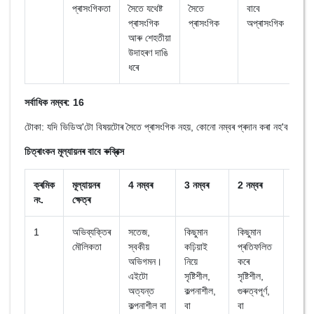
প্ৰাসংগিকতা
সৈতে যথেষ্ট
সৈতে
বাবে
প্ৰাসংগিক
প্ৰাসংগিক
অপ্ৰাসংগিক
আৰু শেহতীয়া
উদাহৰণ দাঙি
ধৰে
সৰ্বাধিক নম্বৰ: 16
টোকা: যদি ভিডিঅ'টো বিষয়টোৰ সৈতে প্ৰাসংগিক নহয়, কোনো নম্বৰ প্ৰদান কৰা নহ'ব
চিত্ৰাংকন মূল্যায়নৰ বাবে ৰুব্ৰিক্স
ক্ৰমিক
মূল্যায়নৰ
4 নম্বৰ
3 নম্বৰ
2 নম্বৰ
1 নম্ব
নং.
ক্ষেত্ৰ
1
অভিব্যক্তিৰ
সতেজ,
কিছুমান
কিছুমান
যোগায
মৌলিকতা
স্বকীয়
কঢ়িয়াই
প্ৰতিফলিত
কৰে
অভিগমন।
নিয়ে
কৰে
কোনো
এইটো
সৃষ্টিশীল,
সৃষ্টিশীল,
গুৰুত্বপ
অত্যন্ত
কল্পনাশীল,
গুৰুত্বপূৰ্ণ,
কল্পনা
কল্পনাশীল বা
বা
বা
ধাৰণা