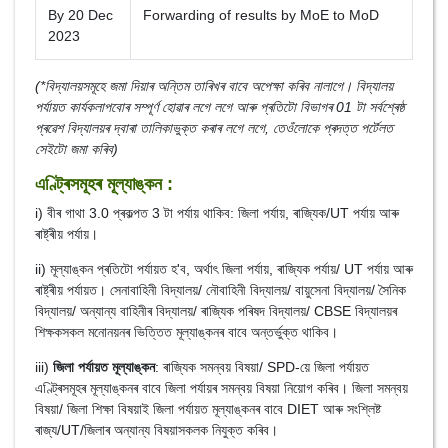
By 20 Dec
Forwarding of results by MoE to MoD
2023
(*বিদ্যালয়সমূহে জমা দিয়াৰ অন্তিম তাৰিখৰ বাবে অপেক্ষা কৰিব নালাগে। বিদ্যালয়
পৰ্যায়ত কাৰ্যকলাপবোৰ সম্পূৰ্ণ হোৱাৰ লগে লগে আৰু প্ৰতিটো বিভাগৰ 01 টা সৰ্বশ্ৰেষ্ঠ
প্ৰৱেশ বিদ্যালয়ৰ দ্বাৰা তালিকাভুক্ত কৰাৰ লগে লগে, তেওঁলোকে প্ৰদত্ত পৰ্টেলত
সেইটো জমা কৰিব)
এণ্ট্ৰিসমূহৰ মূল্যাঙ্কন :
i) বীৰ গাথা 3.0 প্ৰকল্পত 3 টা পৰ্যায় থাকিব: জিলা পৰ্যায়, ৰাজ্যিক/UT পৰ্যায় আৰু
ৰাষ্ট্ৰীয় পৰ্যায়।
ii) মূল্যাঙ্কন প্ৰতিটো পৰ্যায়ত হ'ব, অৰ্থাৎ জিলা পৰ্যায়, ৰাজ্যিক পৰ্যায়/ UT পৰ্যায় আৰু
ৰাষ্ট্ৰীয় পৰ্যায়ত। সেনাবাহিনী বিদ্যালয়/ নৌবাহিনী বিদ্যালয়/ বায়ুসেনা বিদ্যালয়/ সৈনিক
বিদ্যালয়/ অন্যান্য বাহিনীৰ বিদ্যালয়/ ৰাজ্যিক পৰিষদ বিদ্যালয়/ CBSE বিদ্যালয়ৰ
শিক্ষকসকল মনোনয়নৰ ভিত্তিত মূল্যাঙ্কনৰ বাবে অন্তৰ্ভুক্ত থাকিব।
iii)
জিলা পৰ্যায়ত মূল্যাঙ্কন
: ৰাজ্যিক সমন্বয় বিষয়া/ SPD-য়ে জিলা পৰ্যায়ত
এণ্ট্ৰিসমূহৰ মূল্যাঙ্কনৰ বাবে জিলা পৰ্যায়ৰ সমন্বয় বিষয়া নিয়োগ কৰিব। জিলা সমন্বয়
বিষয়া/ জিলা শিক্ষা বিষয়াই জিলা পৰ্যায়ত মূল্যাঙ্কনৰ বাবে DIET আৰু সংশ্লিষ্ট
ৰাজ্য/UT/জিলাৰ অন্যান্য বিষয়াসকলক নিযুক্ত কৰিব।