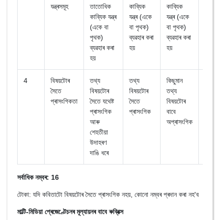
যন্ত্ৰসমূহ
তাতোধিক
কাব্যিক
কাব্যিক
কাব্যিক 
কাব্যিক যন্ত্ৰ
যন্ত্ৰ (একে
যন্ত্ৰ (একে
ব্যৱহা
(একে বা
বা পৃথক)
বা পৃথক)
হয়
পৃথক)
ব্যৱহাৰ কৰা
ব্যৱহাৰ কৰা
ব্যৱহাৰ কৰা
হয়
হয়
হয়
4
বিষয়টোৰ
তথ্য
তথ্য
কিছুমান
অতি 
সৈতে
বিষয়টোৰ
বিষয়টোৰ
তথ্য
প্ৰাসং
প্ৰাসংগিকতা
সৈতে যথেষ্ট
সৈতে
বিষয়টোৰ
প্ৰাসংগিক
প্ৰাসংগিক
বাবে
আৰু
অপ্ৰাসংগিক
শেহতীয়া
উদাহৰণ
দাঙি ধৰে
সৰ্বাধিক নম্বৰ: 16
টোকা: যদি কবিতাটো বিষয়টোৰ সৈতে প্ৰাসংগিক নহয়, কোনো নম্বৰ প্ৰদান কৰা নহ'ব
মাল্টি-মিডিয়া প্ৰেজেণ্টেচনৰ মূল্যায়নৰ বাবে ৰুব্ৰিক্স