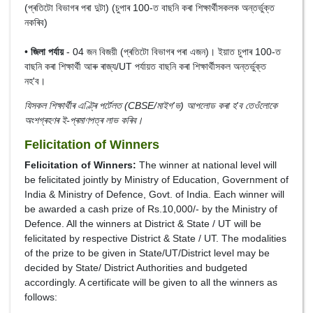
(প্ৰতিটো বিভাগৰ পৰা দুটা) (চুপাৰ 100-ত বাছনি কৰা শিক্ষাৰ্থীসকলক অন্তৰ্ভুক্ত
নকৰিব)
•
জিলা পৰ্যায়
- 04 জন বিজয়ী (প্ৰতিটো বিভাগৰ পৰা এজন)। ইয়াত চুপাৰ 100-ত
বাছনি কৰা শিক্ষাৰ্থী আৰু ৰাজ্য/UT পৰ্যায়ত বাছনি কৰা শিক্ষাৰ্থীসকল অন্তৰ্ভুক্ত
নহ'ব।
যিসকল শিক্ষাৰ্থীৰ এণ্ট্ৰি পৰ্টেলত (CBSE/মাইগ'ভ) আপলোড কৰা হ'ব তেওঁলোকে
অংশগ্ৰহণৰ ই-প্ৰমাণপত্ৰ লাভ কৰিব।
Felicitation of Winners
Felicitation of Winners:
The winner at national level will
be felicitated jointly by Ministry of Education, Government of
India & Ministry of Defence, Govt. of India. Each winner will
be awarded a cash prize of Rs.10,000/- by the Ministry of
Defence. All the winners at District & State / UT will be
felicitated by respective District & State / UT. The modalities
of the prize to be given in State/UT/District level may be
decided by State/ District Authorities and budgeted
accordingly. A certificate will be given to all the winners as
follows: