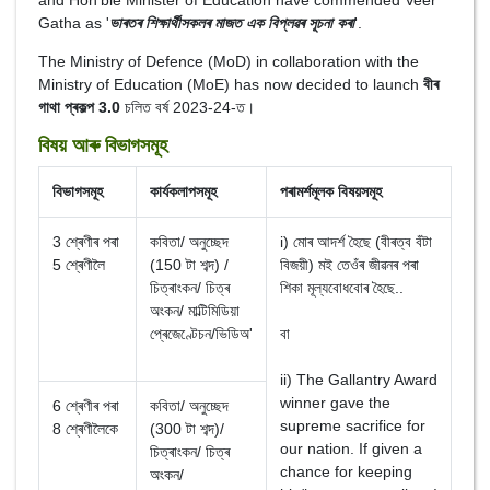
and Hon'ble Minister of Education have commended Veer
Gatha as '
ভাৰতৰ শিক্ষাৰ্থীসকলৰ মাজত এক বিপ্লৱৰ সূচনা কৰা
'.
The Ministry of Defence (MoD) in collaboration with the
Ministry of Education (MoE) has now decided to launch
বীৰ
গাথা প্ৰকল্প 3.0
চলিত বৰ্ষ 2023-24-ত।
বিষয় আৰু বিভাগসমূহ
বিভাগসমূহ
কাৰ্যকলাপসমূহ
পৰামৰ্শমূলক বিষয়সমূহ
3 শ্ৰেণীৰ পৰা
কবিতা/ অনুচ্ছেদ
i) মোৰ আদৰ্শ হৈছে (বীৰত্ব বঁটা
5 শ্ৰেণীলৈ
(150 টা শব্দ) /
বিজয়ী) মই তেওঁৰ জীৱনৰ পৰা
চিত্ৰাংকন/ চিত্ৰ
শিকা মূল্যবোধবোৰ হৈছে..
অংকন/ মাল্টিমিডিয়া
প্ৰেজেণ্টেচন/ভিডিঅ'
বা
ii) The Gallantry Award
winner gave the
6 শ্ৰেণীৰ পৰা
কবিতা/ অনুচ্ছেদ
supreme sacrifice for
8 শ্ৰেণীলৈকে
(300 টা শব্দ)/
our nation. If given a
চিত্ৰাংকন/ চিত্ৰ
chance for keeping
অংকন/