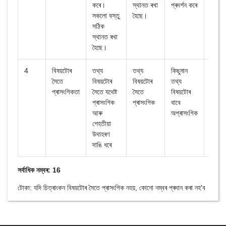
কৰে।
স্থানত ৰখা
প্ৰদৰ্শন কৰে
সকলো বস্তু
হৈছে।
সঠিক
স্থানত ৰখা
হৈছে।
4
বিষয়টোৰ
তথ্য
তথ্য
কিছুমান
অতি 
সৈতে
বিষয়টোৰ
বিষয়টোৰ
তথ্য
প্ৰাসং
প্ৰাসংগিকতা
সৈতে যথেষ্ট
সৈতে
বিষয়টোৰ
প্ৰাসংগিক
প্ৰাসংগিক
বাবে
আৰু
অপ্ৰাসংগিক
শেহতীয়া
উদাহৰণ
দাঙি ধৰে
সৰ্বাধিক নম্বৰ: 16
টোকা: যদি চিত্ৰাংকন বিষয়টোৰ সৈতে প্ৰাসংগিক নহয়, কোনো নম্বৰ প্ৰদান কৰা নহ'ব