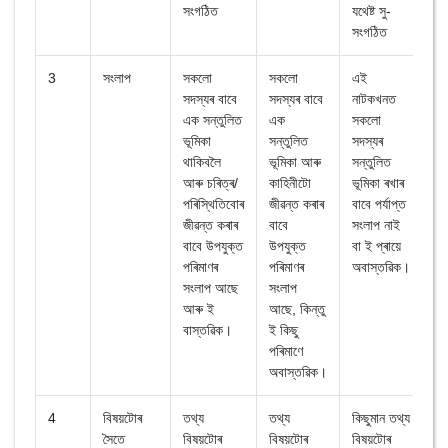
সংগঠিত
যথেষ্ট সু-
সংগঠিত
3
সংলাপ
সকলো
সকলো
এই
স
সদস্যৰ বাবে
সদস্যৰ বাবে
নাটকখনত
সদ
এক সন্তুলিত
এক
সকলো
সন
ভূমিকা
সন্তুলিত
সদস্যৰ
ভূ
থাকিবলৈ
ভূমিকা আৰু
সন্তুলিত
বাব
আৰু চৰিত্ৰ/
কাহিনীটো
ভূমিকা ৰখাৰ
সং
পৰিস্থিতিবোৰ
জীৱন্ত কৰাৰ
বাবে পৰ্যাপ্ত
বা
জীৱন্ত কৰাৰ
বাবে
সংলাপ নাই
সম্
বাবে উপযুক্ত
উপযুক্ত
বা ই প্ৰায়ে
অব
পৰিমাণৰ
পৰিমাণৰ
অবাস্তৱিক।
সংলাপ আছে
সংলাপ
আৰু ই
আছে, কিন্তু
বাস্তৱিক।
ই কিছু
পৰিমাণে
অবাস্তৱিক।
4
বিষয়টোৰ
তথ্য
তথ্য
কিছুমান তথ্য
অত
সৈতে
বিষয়টোৰ
বিষয়টোৰ
বিষয়টোৰ
প্