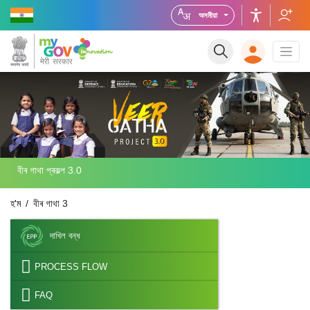
অসমীয়া
বীৰ গাথা প্ৰকল্প 3.0
হ'ম
বীৰ গাথা 3
দাখিল বন্ধ
PROCESS FLOW
FAQ