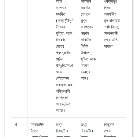
অতি
ভালদৰে
গুৰুত্বপূৰ্ণ
গুৰুত্বপ
ভালদৰে
সমৰ্থিত।
বিষয়
বিষয়
সমৰ্থিত
লেখকে
অসমৰ্থিত।
অসমৰ্
(অন্তৰ্দৃষ্টিপূৰ্ণ
মুখ্য
মূল ধাৰণাটো
মুখ্য
উদাহৰণ,
ধাৰণাবোৰ
স্পষ্ট কিন্তু
ধাৰণা
যুক্তি, আৰু
সমৰ্থন
সমৰ্থনকাৰী
কিছু
বিৱৰণৰ
কৰিবলৈ
তথ্য অতি
পৰিমাণ
সৈতে)।
নিৰ্দিষ্ট
সাধাৰণ।
স্পষ্ট ক
প্ৰবন্ধটোত
উদাহৰণ,
অধিক
পাঠৰ
যুক্তি আৰু
সমৰ্থন
উদ্ধৃতি/অংশ
বিৱৰণ
তথ্যৰ
আৰু
ব্যৱহাৰ
প্ৰয়ো
সেইবোৰৰ
কৰে।
আছে
গুৰুত্বৰ এক
শক্তিশালী
বিশ্লেষণ
অন্তৰ্ভুক্ত
আছে।
4
বিষয়টোৰ
তথ্য
তথ্য
কিছুমান
অতি 
সৈতে
বিষয়টোৰ
বিষয়টোৰ
তথ্য
প্ৰাসং