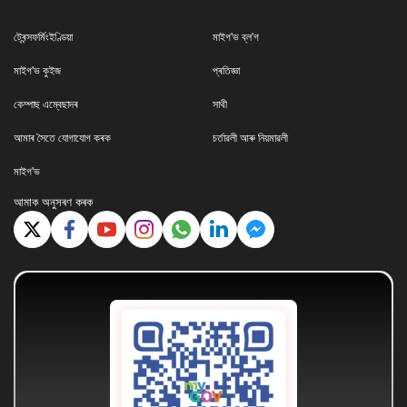
ট্ৰেন্সফৰ্মিংইণ্ডিয়া
মাইগ'ভ ব্ল'গ
মাইগ'ভ কুইজ
প্ৰতিজ্ঞা
কেম্পাছ এম্বেছাদৰ
সাথী
আমাৰ সৈতে যোগাযোগ কৰক
চৰ্তাৱলী আৰু নিয়মাৱলী
মাইগ'ভ
আমাক অনুসৰণ কৰক