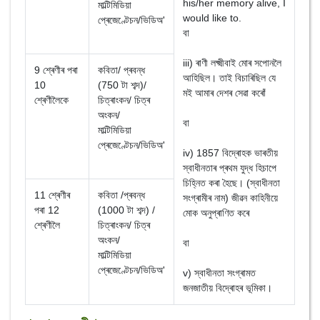
his/her memory alive, I
মাল্টিমিডিয়া
would like to.
প্ৰেজেণ্টেচন/ভিডিঅ'
বা
iii) ৰাণী লক্ষ্মীবাই মোৰ সপোনলৈ
9 শ্ৰেণীৰ পৰা
কবিতা/ প্ৰবন্ধ
আহিছিল। তাই বিচাৰিছিল যে
10
(750 টা শব্দ)/
মই আমাৰ দেশৰ সেৱা কৰোঁ
শ্ৰেণীলৈকে
চিত্ৰাংকন/ চিত্ৰ
অংকন/
বা
মাল্টিমিডিয়া
প্ৰেজেণ্টেচন/ভিডিঅ'
iv) 1857 বিদ্ৰোহক ভাৰতীয়
স্বাধীনতাৰ প্ৰথম যুদ্ধ হিচাপে
চিহ্নিত কৰা হৈছে। (স্বাধীনতা
11 শ্ৰেণীৰ
কবিতা /প্ৰবন্ধ
সংগ্ৰামীৰ নাম) জীৱন কাহিনীয়ে
পৰা 12
(1000 টা শব্দ) /
মোক অনুপ্ৰাণিত কৰে
শ্ৰেণীলৈ
চিত্ৰাংকন/ চিত্ৰ
অংকন/
বা
মাল্টিমিডিয়া
প্ৰেজেণ্টেচন/ভিডিঅ'
v) স্বাধীনতা সংগ্ৰামত
জনজাতীয় বিদ্ৰোহৰ ভূমিকা।