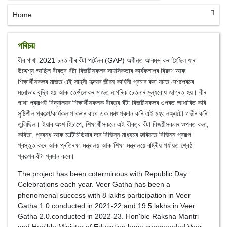
Home
পৰিচয়
বীৰ গাথা 2021 চনত বীৰ বঁটা পৰ্টেলৰ (GAP) অধীনত আৰম্ভ কৰা হৈছিল যাৰ
উদ্দেশ্য আছিল বীৰত্ব বঁটা বিজয়ীসকলৰ সাহসিকতাৰ কাৰ্যকলাপৰ বিৱৰণ আৰু
শিক্ষাৰ্থীসকলৰ মাজত এই সাহসী হৃদয়ৰ জীৱন কাহিনী প্ৰচাৰ কৰা যাতে দেশপ্ৰেমৰ
মনোভাৱ বৃদ্ধি হয় আৰু তেওঁলোকৰ মাজত নাগৰিক চেতনাৰ মূল্যবোধ জাগ্ৰত হয়। বীৰ
গাথা প্ৰকল্পই বিদ্যালয়ৰ শিক্ষাৰ্থীসকলক বীৰত্ব বঁটা বিজয়ীসকলৰ ওপৰত আধাৰিত কৰি
সৃষ্টিশীল প্ৰকল্প/কাৰ্যকলাপ কৰাৰ বাবে এক মঞ্চ প্ৰদান কৰি এই মহৎ লক্ষ্যটো গভীৰ কৰি
তুলিছিল। ইয়াৰ অংশ হিচাপে, শিক্ষাৰ্থীসকলে এই বীৰত্ব বঁটা বিজয়ীসকলৰ ওপৰত কলা,
কবিতা, প্ৰবন্ধ আৰু মাল্টিমিডিয়াৰ দৰে বিভিন্ন মাধ্যমৰ জৰিয়তে বিভিন্ন প্ৰকল্প
প্ৰস্তুত কৰে আৰু প্ৰতিৰক্ষা মন্ত্ৰালয় আৰু শিক্ষা মন্ত্ৰালয়ে ৰাষ্ট্ৰীয় পৰ্যায়ত শ্ৰেষ্ঠ
প্ৰকল্পৰ বঁটা প্ৰদান কৰে।
The project has been coterminous with Republic Day
Celebrations each year. Veer Gatha has been a
phenomenal success with 8 lakhs participation in Veer
Gatha 1.0 conducted in 2021-22 and 19.5 lakhs in Veer
Gatha 2.0.conducted in 2022-23. Hon'ble Raksha Mantri