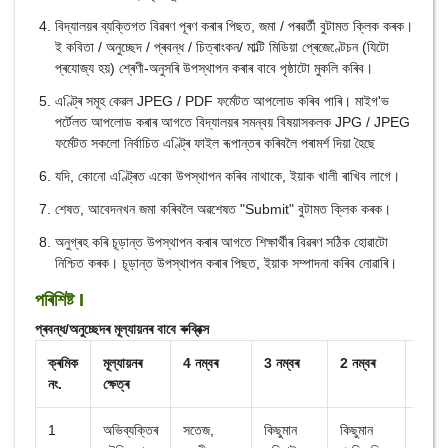
বিদ্যালয়ৰ ব্যক্তিগত বিৱৰণ পূৰণ কৰাৰ পিছত, জমা / পৰৱৰ্তী বুটামত ক্লিক কৰক।
ই কবিতা / অনুচ্ছেদ / প্ৰবন্ধ / চিত্ৰাংকন/ মাল্টি মিডিয়া প্ৰেজেণ্টেচন (যিটো
প্ৰযোজ্য হয়) শ্ৰেণী-অনুসৰি উপস্থাপন কৰাৰ বাবে পৃষ্ঠাটো মুকলি কৰিব।
এণ্ট্ৰি সমূহ কেৱল JPEG / PDF ফৰ্মেটত আপলোড কৰিব পাৰি। মাইগ'ভ
পৰ্টেলত আপলোড কৰাৰ আগতে বিদ্যালয়ৰ সমন্বয় বিষয়াসকলক JPG / JPEG
ফৰ্মেটত সকলো নিৰ্বাচিত এণ্ট্ৰি ফাইল ৰূপান্তৰ কৰিবলৈ পৰামৰ্শ দিয়া হৈছে
যদি, কোনো এণ্ট্ৰিত একো উপস্থাপন কৰিব নাথাকে, ইয়াক খালী ৰাখিব লাগে।
শেষত, আবেদনখন জমা কৰিবলৈ অৱশেষত "Submit" বুটামত ক্লিক কৰক।
অনুগ্ৰহ কৰি চূড়ান্ত উপস্থাপন কৰাৰ আগতে শিক্ষাৰ্থীৰ বিৱৰণ সঠিক হোৱাটো
নিশ্চিত কৰক। চূড়ান্ত উপস্থাপন কৰাৰ পিছত, ইয়াক সম্পাদনা কৰিব নোৱাৰি।
পৰিশিষ্ট I
প্ৰবন্ধ/অনুচ্ছেদৰ মূল্যায়নৰ বাবে ৰুব্ৰিক্স
ক্ৰমিক
মূল্যায়নৰ
4 নম্বৰ
3 নম্বৰ
2 নম্বৰ
1 নম্ব
নং.
ক্ষেত্ৰ
1
অভিব্যক্তিৰ
সতেজ,
কিছুমান
কিছুমান
যোগা