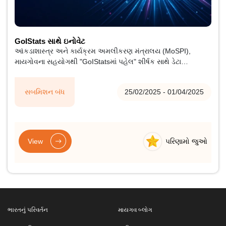
GoIStats સાથે ઇનોવેટ
આંકડાશાસ્ત્ર અને કાર્યક્રમ અમલીકરણ મંત્રાલય (MoSPI),
માયગોવના સહયોગથી "GoIStatsમાં પહેલ" શીર્ષક સાથે ડેટા
વિઝ્યુલાઇઝેશન પર હેકાથોનનું આયોજન કરી રહ્યું છે. આ
હેકાથોનની થીમ "વિકસિત ભારત માટે ડેટા-સંચાલિત આંતરદૃષ્ટિ"
સબમિશન બંધ
25/02/2025 - 01/04/2025
શબ્દકોષ છે જે આ શબ્દ માટે નથી મળતો.
View
પરિણામો જુઓ
ભારતનું પરિવર્તન
માયગવ બ્લોગ