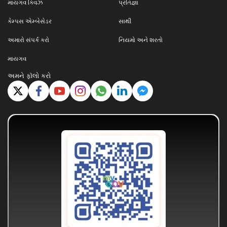
માયગવ ક્વિઝ
પ્રતિજ્ઞા
કેમ્પસ એમ્બેસેડર
સાથી
અમારો સંપર્ક કરો
નિયમો અને શરતો
માયગવ
અમને ફૉલો કરો