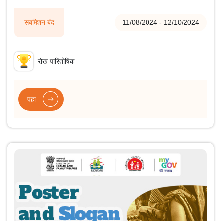
गुंतविणे आहे. सहभागींना सुमारे 900,000 नोंदी असलेल्या सर्वसमावेशक डेटा
सेटचा ॲक्सेस असेल, ज्यात प्रत्येकी सुमारे 21 ॲट्रीब्यूट आणि टार्गेट व्हॅरिएबल
सबमिशन बंद
11/08/2024 - 12/10/2024
असतील. हा डेटा अनामिक, काटेकोरपणे लेबल केला जातो आणि त्यात प्रशिक्षण,
चाचणी आणि GSTN द्वारे अंतिम मूल्यमापनासाठी विशेषत: राखीव नसलेले उपसंच
समाविष्ट आहेत.
रोख पारितोषिक
पहा