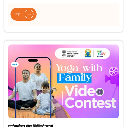
पहा
कुटुंबासोबत योगा व्हिडिओ स्पर्धा