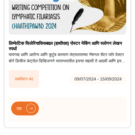
लिम्फेटिक फिलेरियासिसबद्दल (हाथीपाव) पोस्टर मेकिंग आणि स्लोगन लेखन
स्पर्धा
मायगव्ह आणि आरोग्य आणि कुटुंब कल्याण मंत्रालयाच्या नॅशनल सेंटर फॉर वेक्टर
बोर्न डिसीज कंट्रोल डिव्हिजनने भारतभरातील इयत्ता सहावी ते आठवी आणि इयत्ता
नववी ते बारावीच्या विद्यार्थ्यांना भारतातून लिम्फॅटिक फायलेरियासिस (हाथीपांव)
निर्मूलन या विषयावर पोस्टर डिझाइन करण्यासाठी आणि स्लोगन लिहिण्यासाठी
सबमिशन बंद
09/07/2024 - 15/09/2024
आमंत्रित केले आहे.
पहा