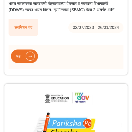
भारत सरकारच्या जलशक्ती मंत्रालयाच्या पेयजल व स्वच्छता विभागातर्फे
(DDWS) स्वच्छ भारत मिशन- ग्रामीणच्या (SBMG) फेज 2 अंतर्गत आणि
आझादी का अमृत महोत्सवाच्या निमित्ताने ODF प्लसच्या विविध घटकांवरील उच्च
रिझोल्यूशनचे चांगल्या प्रतीचे फोटो क्लिक करण्यासाठी स्वच्छता छायाचित्र
सबमिशन बंद
02/07/2023 - 26/01/2024
अभियानाचे आयोजन करण्यात आले आहे.
पहा