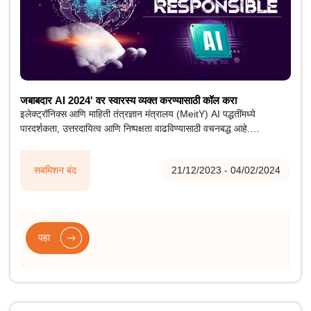
जबाबदार AI 2024' वर स्वारस्य व्यक्त करण्यासाठी कॉल करा
इलेक्ट्रॉनिक्स आणि माहिती तंत्रज्ञान मंत्रालय (MeitY) AI पद्धतींमध्ये
पारदर्शकता, उत्तरदायित्व आणि निष्पक्षता वाढविण्यासाठी वचनबद्ध आहे.
आर्टिफिशियल इंटेलिजन्स इंटिग्रेशन वाढत असताना, भारताने आपल्या सामाजिक-
आर्थिक वास्तवाशी सुसंगत स्वदेशी साधने आणि मूल्यांकन फ्रेमवर्कसाठी चपळ
सबमिशन बंद
21/12/2023 - 04/02/2024
यंत्रणांमध्ये गुंतवणूक करण्याचे उद्दिष्ट ठेवले आहे.
पहा