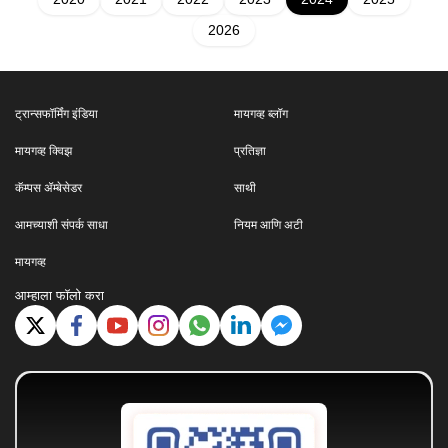
2026
ट्रान्सफॉर्मिंग इंडिया
मायगव्ह ब्लॉग
मायगव्ह क्विझ
प्रतिज्ञा
कॅम्पस ॲम्बेसेडर
साथी
आमच्याशी संपर्क साधा
नियम आणि अटी
मायगव्ह
आम्हाला फॉलो करा