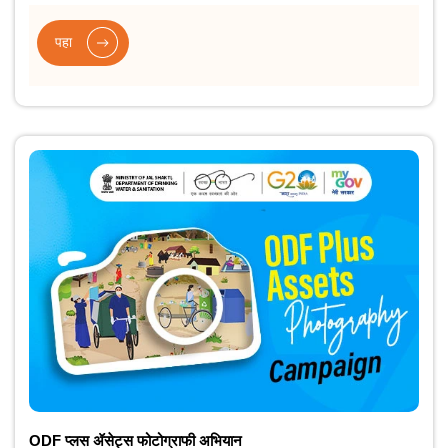
पहा
ODF प्लस ॲसेट्स फोटोग्राफी अभियान